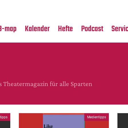
Premierensuche
Alle Hefte
Partne
Festival-Planer
Leseproben
Media
B-map
Kalender
Hefte
Podcast
Servi
Theatermagazin für alle Sparten
tipps
Medientipps