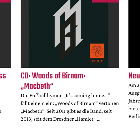
ss
CD: Woods of Birnam:
Neu
„Macbeth“
Am 20
Ausg
,
Die Fußballhymne „It’s coming home…“
Jahre
fällt einem ein: „Woods of Birnam“ vertonen
biete
n
„Macbeth“. Seit 2011 gibt es die Band, seit
Berli
2013, seit dem Dresdner „Hamlet“ …