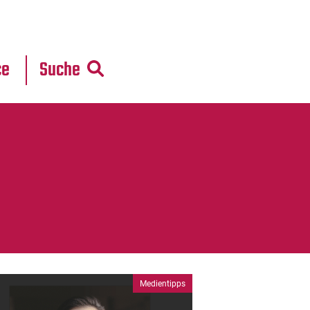
r
daten
ce
Suche
Medientipps