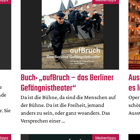
Buch: „aufBruch – das Berliner
Aus
Gefängnistheater“
es 
e
nde
Da ist die Bühne, da sind die Menschen auf
Oper 
der Bühne. Da ist die Freiheit, jemand
schön
. Sie
anders zu sein, oder ganz woanders. Das
Ausst
Versprechen einer …
tipps
Medientipps