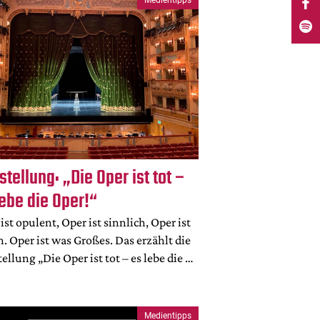
stellung: „Die Oper ist tot –
lebe die Oper!“
ist opulent, Oper ist sinnlich, Oper ist
. Oper ist was Großes. Das erzählt die
ellung „Die Oper ist tot – es lebe die …
Medientipps