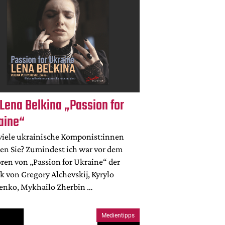
 Lena Belkina „Passion for
aine“
viele ukrainische Komponist:innen
en Sie? Zumindest ich war vor dem
ren von „Passion for Ukraine“ der
k von Gregory Alchevskij, Kyrylo
senko, Mykhailo Zherbin …
Medientipps