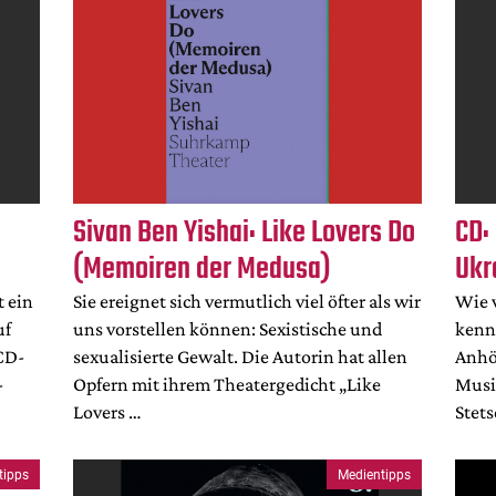
Sivan Ben Yishai: Like Lovers Do
CD:
(Memoiren der Medusa)
Ukr
t ein
Sie ereignet sich vermutlich viel öfter als wir
Wie 
uf
uns vorstellen können: Sexistische und
kenn
CD-
sexualisierte Gewalt. Die Autorin hat allen
Anhö
-
Opfern mit ihrem Theatergedicht „Like
Musi
Lovers …
Stet
tipps
Medientipps