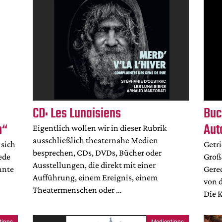
CD: Les Lunaisiens
Buc
n“
Aut
Eigentlich wollen wir in dieser Rubrik
ausschließlich theaternahe Medien
 sich
Getri
besprechen, CDs, DVDs, Bücher oder
ede
Groß
Ausstellungen, die direkt mit einer
nnte
Gerec
Aufführung, einem Ereignis, einem
von d
Theatermenschen oder …
Die K
tipps
Medientipps