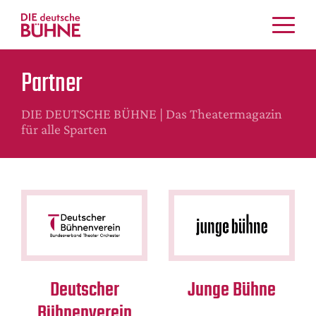
Kritiken
Partner
Schauspiel
Musiktheater
DIE DEUTSCHE BÜHNE | Das Theatermagazin
Tanz
für alle Sparten
Crossover
Bühnenwelt
Festivals & Veranstaltungen
Menschen & Theater
Themen
Internationales
Nachrufe
Deutscher
Junge Bühne
Medientipps
Bühnenverein