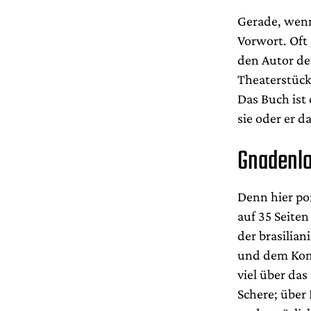
Gerade, wenn
Vorwort. Oft
den Autor de
Theaterstück
Das Buch ist
sie oder er d
Gnadenlo
Denn hier po
auf 35 Seite
der brasilia
und dem Ko
viel über das
Schere; über