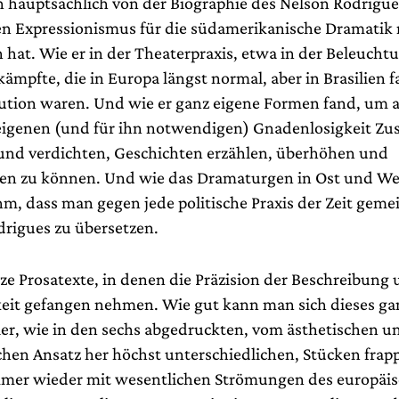
h hauptsächlich von der Biographie des Nelson Rodrigue
n Expressionismus für die südamerikanische Dramatik
 hat. Wie er in der Theaterpraxis, etwa in der Beleucht
ämpfte, die in Europa längst normal, aber in Brasilien f
ution waren. Und wie er ganz eigene Formen fand, um 
eigenen (und für ihn notwendigen) Gnadenlosigkeit Zu
und verdichten, Geschichten erzählen, überhöhen und
en zu können. Und wie das Dramaturgen in Ost und We
m, dass man gegen jede politische Praxis der Zeit gem
drigues zu übersetzen.
ze Prosatexte, in denen die Präzision der Beschreibung 
eit gefangen nehmen. Wie gut kann man sich dieses ga
Hier, wie in den sechs abgedruckten, vom ästhetischen u
hen Ansatz her höchst unterschiedlichen, Stücken frapp
mmer wieder mit wesentlichen Strömungen des europäi