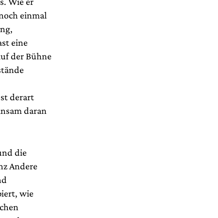
s. Wie er
 noch einmal
ung,
ast eine
auf der Bühne
stände
st derart
einsam daran
und die
nz Andere
nd
iert, wie
schen