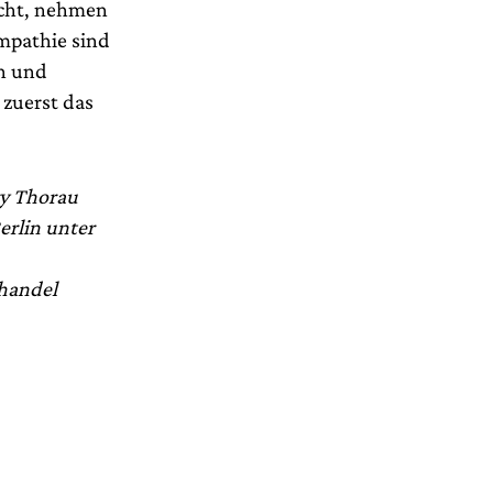
acht, nehmen
mpathie sind
ln und
 zuerst das
ry Thorau
erlin unter
handel