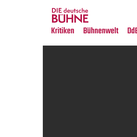
Tanz
Nachrufe
Crossover
Medientipps
Kritiken
Bühnenwelt
Dd