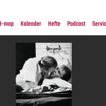
Premierensuche
Alle Hefte
Partne
Festival-Planer
Leseproben
Media
B-map
Kalender
Hefte
Podcast
Servi