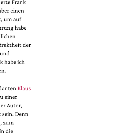
ierte Frank
ber einen
t, um auf
hrung habe
lichen
irektheit der
 und
k habe ich
en.
ndanten
Klaus
u einer
er Autor,
t sein. Denn
e, zum
in die