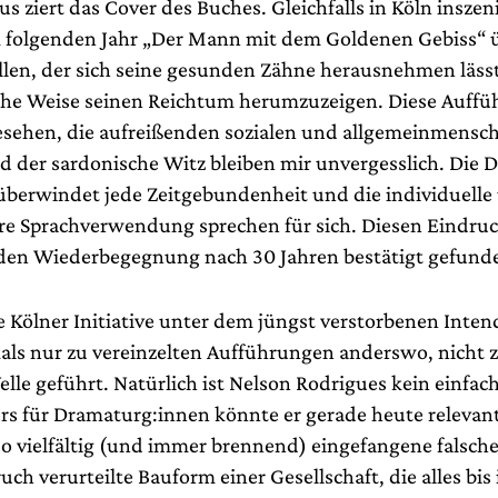
s ziert das Cover des Buches. Gleichfalls in Köln inszen
folgenden Jahr „Der Mann mit dem Goldenen Gebiss“ ü
llen, der sich seine gesunden Zähne herausnehmen läss
he Weise seinen Reichtum herumzuzeigen. Diese Auffü
esehen, die aufreißenden sozialen und allgemeinmensch
 der sardonische Witz bleiben mir unvergesslich. Die D
 überwindet jede Zeitgebundenheit und die individuelle
e Sprachverwendung sprechen für sich. Diesen Eindruc
nden Wiederbegegnung nach 30 Jahren bestätigt gefund
ie Kölner Initiative unter dem jüngst verstorbenen Inte
ls nur zu vereinzelten Aufführungen anderswo, nicht z
le geführt. Natürlich ist Nelson Rodrigues kein einfach
rs für Dramaturg:innen könnte er gerade heute relevan
so vielfältig (und immer brennend) eingefangene falsch
 verurteilte Bauform einer Gesellschaft, die alles bis 