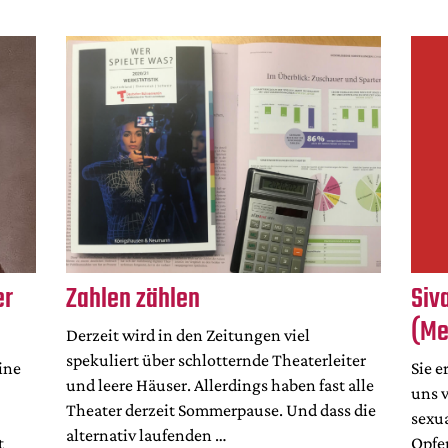
er
Zahlen zählen
Siv
(Me
Derzeit wird in den Zeitungen viel
spekuliert über schlotternde Theaterleiter
ine
Sie e
und leere Häuser. Allerdings haben fast alle
uns 
Theater derzeit Sommerpause. Und dass die
sexua
alternativ laufenden …
t
Opfe