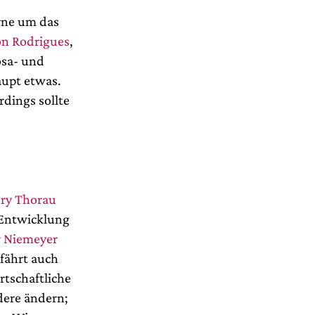
erne um das
on Rodrigues
,
osa- und
aupt etwas.
rdings sollte
ry Thorau
e Entwicklung
r Niemeyer
rfährt auch
rtschaftliche
dere ändern;