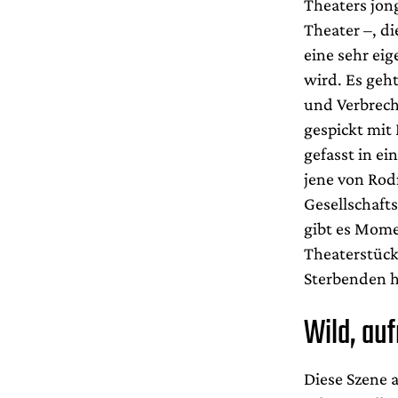
Theaters jon
Theater –, di
eine sehr ei
wird. Es geh
und Verbrech
gespickt mit
gefasst in e
jene von Rod
Gesellschaft
gibt es Mome
Theaterstück
Sterbenden h
Wild, au
Diese Szene 