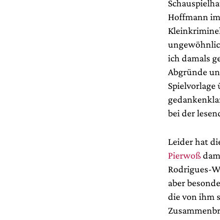
Schauspielhau
Hoffmann im 
Kleinkrimine
ungewöhnlic
ich damals g
Abgründe und
Spielvorlage
gedankenklar
bei der lese
Leider hat d
Pierwoß
dama
Rodrigues-Wel
aber besonde
die von ihm 
Zusammenbruch