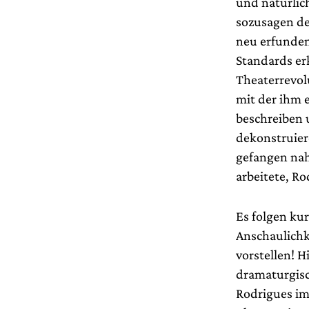
und natürlic
sozusagen de
neu erfunden
Standards erk
Theaterrevol
mit der ihm 
beschreiben 
dekonstruier
gefangen nah
arbeitete, Ro
Es folgen kur
Anschaulichk
vorstellen! 
dramaturgisc
Rodrigues i