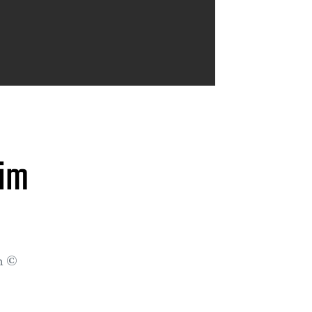
 im
n ©