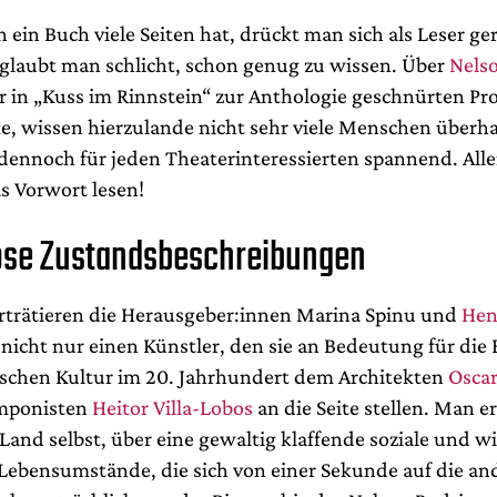
 ein Buch viele Seiten hat, drückt man sich als Leser g
 glaubt man schlicht, schon genug zu wissen. Über
Nels
r in „Kuss im Rinnstein“ zur Anthologie geschnürten Pr
e, wissen hierzulande nicht sehr viele Menschen überh
 dennoch für jeden Theaterinteressierten spannend. Alle
as Vorwort lesen!
se Zustandsbeschreibungen
rträtieren die Herausgeber:innen Marina Spinu und
Hen
n nicht nur einen Künstler, den sie an Bedeutung für di
nischen Kultur im 20. Jahrhundert dem Architekten
Osca
mponisten
Heitor Villa-Lobos
an die Seite stellen. Man e
 Land selbst, über eine gewaltig klaffende soziale und wi
 Lebensumstände, die sich von einer Sekunde auf die an