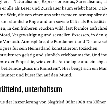
gliert – Naturalismus, Expressionismus, Surrealismus, 
e er alle als Leser und Zuschauer kaum erlebt hatte. Dab
gene Welt, die von einer uns sehr fremden Atmosphäre d
t um räumliche Enge und um soziale Kälte als Brutstätte
en, in den früheren Stücken wild, fast formlos aufschre
 Mord, Vergewaltigung und sexuellen Exzessen, in den 
ine Vorstadt-Atmosphäre, die Fundament und Distanz sc
rigues für sein Heimatland konstatierten toxischen
sstrukturen geistig und sinnlich erlebbar macht. Und i
nte der Empathie, wie der die Anthologie und ein abge
 betitelnde „Kuss im Rinnstein“. Hier beugt sich ein M
inunter und küsst ihn auf den Mund.
früttelnd, unterhaltsam
aus der Inszenierung von Siegfried Bühr 1988 am Kölner