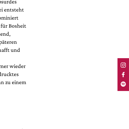
absurdes
ei entsteht
ominiert
 für Bosheit
iend,
späteren
hafft und
mmer wieder
drucktes
ann zu einem