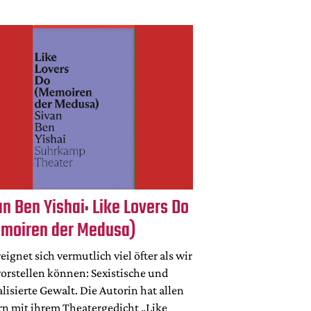
an Ben Yishai: Like Lovers Do
moiren der Medusa)
reignet sich vermutlich viel öfter als wir
vorstellen können: Sexistische und
lisierte Gewalt. Die Autorin hat allen
rn mit ihrem Theatergedicht „Like