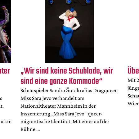
ater
„Wir sind keine Schublade, wir
Übe
sind eine ganze Kommode“
Mit 2
jüng
Schauspieler Sandro Šutalo alias Dragqueen
Scha
s
Miss Sara Jevo verhandelt am
Wien
t.
Nationaltheater Mannheim in der
Inszenierung „Miss Sara Jevo“ queer-
uckte
migrantische Identität. Mit einer auf der
Bühne …