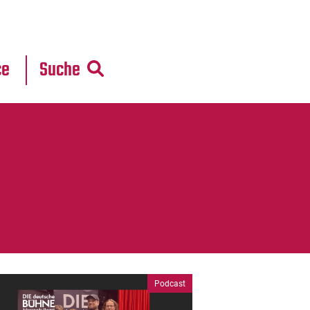
r
daten
ce
Suche
Podcast