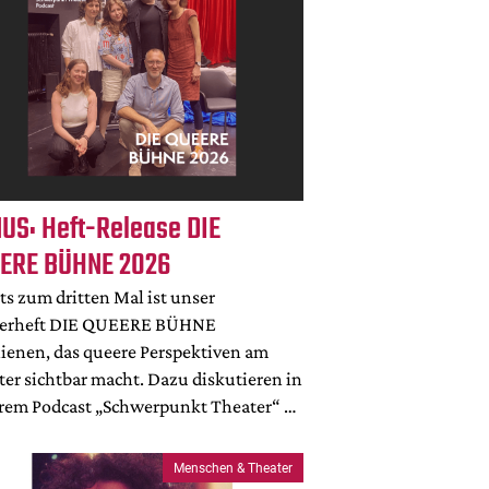
US: Heft-Release DIE
ERE BÜHNE 2026
ts zum dritten Mal ist unser
erheft DIE QUEERE BÜHNE
hienen, das queere Perspektiven am
er sichtbar macht. Dazu diskutieren in
rem Podcast „Schwerpunkt Theater“ …
Menschen & Theater