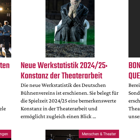
ten
Neue Werkstatistik 2024/25:
BON
Konstanz der Theaterarbeit
QUE
Die neue Werkstatistik des Deutschen
Berei
Bühnenvereins ist erschienen. Sie belegt für
Sond
die Spielzeit 2024/25 eine bemerkenswerte
ersc
ele
Konstanz in der Theaterarbeit und
Theat
ermöglicht zugleich einen Blick …
unse
ungen
Menschen & Theater