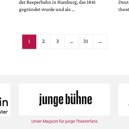
der Reeperbahn in Hamburg, das 1841
Deuts
gegründet wurde und als …
thea
Seitennumm
1
2
3
…
31
→
der
Beiträge
Unser Magazin für junge Theaterfans