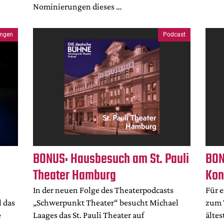
Nominierungen dieses …
ungen
Podcast
BONUS: Hausbesuch am St. Pauli
BON
Theater Hamburg
Kon
In der neuen Folge des Theaterpodcasts
Für 
 das
„Schwerpunkt Theater“ besucht Michael
zum 
e
Laages das St. Pauli Theater auf
älte