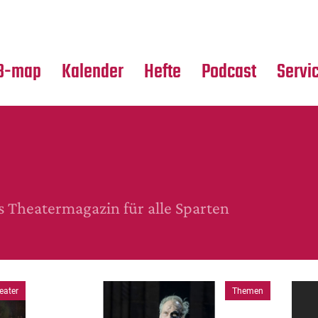
Premierensuche
Alle Hefte
Partne
Festival-Planer
Leseproben
Media
B-map
Kalender
Hefte
Podcast
Servi
Theatermagazin für alle Sparten
eater
Themen