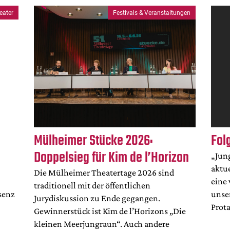
eater
Festivals & Veranstaltungen
Mülheimer Stücke 2026:
Fol
Doppelsieg für Kim de l’Horizon
„Jung
aktue
Die Mülheimer Theatertage 2026 sind
eine 
traditionell mit der öffentlichen
senz
unse
Jurydiskussion zu Ende gegangen.
Prot
Gewinnerstück ist Kim de l’Horizons „Die
kleinen Meerjungraun“. Auch andere