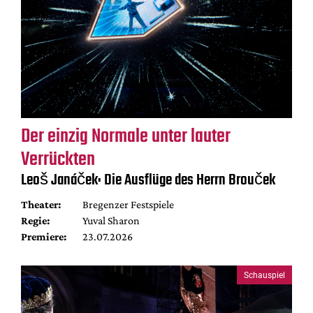
Der einzig Normale unter lauter
Verrückten
Leoš Janáček: Die Ausflüge des Herrn Brouček
Theater:
Bregenzer Festspiele
Regie:
Yuval Sharon
Premiere:
23.07.2026
Schauspiel