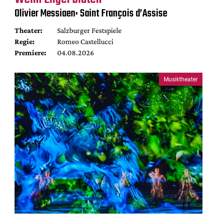
Mediadaten
Olivier Messiaen: Saint François d’Assise
Suche
Theater:
Salzburger Festspiele
Regie:
Romeo Castellucci
Premiere:
04.08.2026
Musiktheater