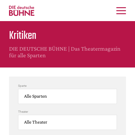
Kritiken
Kritiken
Schauspiel
Musiktheater
DIE DEUTSCHE BÜHNE | Das Theatermagazin
Tanz
für alle Sparten
Crossover
Bühnenwelt
Festivals & Veranstaltungen
Sparte
Menschen & Theater
Themen
Internationales
Theater
Nachrufe
Medientipps