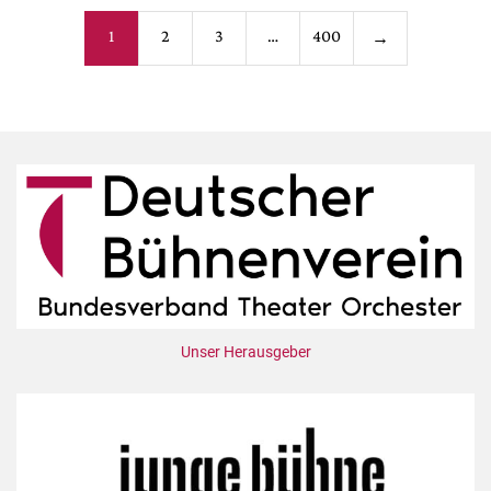
Seitennummerieru
1
2
3
…
400
→
der
Beiträge
Unser Herausgeber