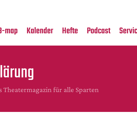
Premierensuche
Alle Hefte
Partne
Festival-Planer
Leseproben
Media
B-map
Kalender
Hefte
Podcast
Servi
lärung
Theatermagazin für alle Sparten