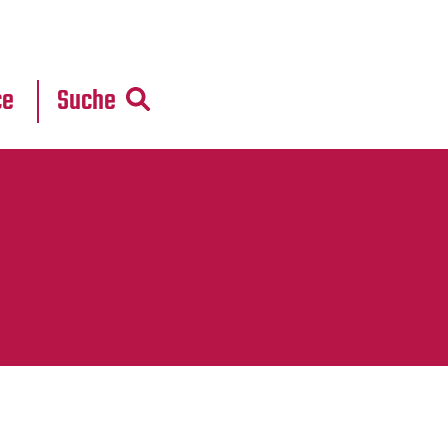
r
daten
ce
Suche