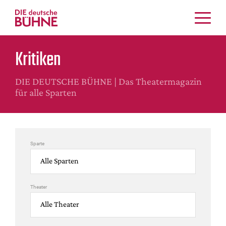
Kritiken
Kritiken
Schauspiel
Musiktheater
DIE DEUTSCHE BÜHNE | Das Theatermagazin
Tanz
für alle Sparten
Crossover
Bühnenwelt
Festivals & Veranstaltungen
Sparte
Menschen & Theater
Themen
Internationales
Theater
Nachrufe
Medientipps