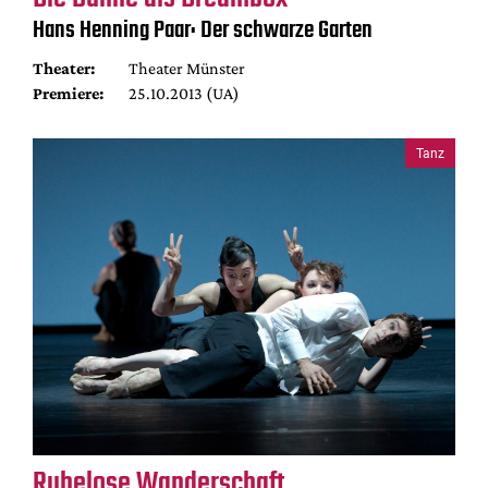
Mediadaten
Hans Henning Paar: Der schwarze Garten
Suche
Theater:
Theater Münster
Premiere:
25.10.2013 (UA)
Tanz
Ruhelose Wanderschaft