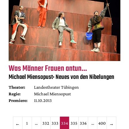
Was Männer Frauen antun…
Michael Miensopust: Neues von den Nibelungen
Theater:
Landestheater Tübingen
Regie:
Michael Miensopust
Premiere:
11.10.2013
Seitennummerieru
1
…
332
333
334
335
336
…
400
←
→