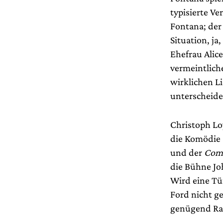
typisierte V
Fontana; der 
Situation, j
Ehefrau Alice
vermeintliche
wirklichen Li
unterscheide
Christoph Lo
die Komödie s
und der
Comm
die Bühne Jo
Wird eine Tür
Ford nicht g
genügend Ra