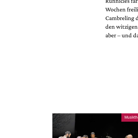
Runnicles far
Wochen freili
Cambreling d
den witzigen
aber – und da
Musikth