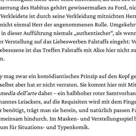
erzerrung des Habitus gehört gewissermaßen zu Ford, ni
Verkleidete ist durch seine Verkleidung mitnichten Her
a, nicht einmal Herr der angenommenen Rolle. Umgekehr
 in dieser Aufführung niemals „authentischer“, als wenn
r Verstellung auf das Liebeswerben Falstaffs eingeht: V
ebesszene ist das Treffen Falstaffs mit Alice hier nicht z
n.
y mag zwar ein komödiantisches Prinzip auf den Kopf ge
elbst aber hat er nicht verraten. Sie kommt hier mit Mi
edia dell’arte
daher – ein halbhoher roter Samtvorh
hannes Leiackers, auf die Requisiten wird mit dem Finge
 benötigt, trägt man sie herein, und natürlich passen F
emeinsam hindurch. Im Masken- und Verstellungsspiel b
um für Situations- und Typenkomik.