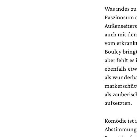
Was indes zu
Faszinosum d
Außenseiters,
auch mit dem
vom erkrankt
Bouley bringt
aber fehlt e
ebenfalls etw
als wunderbar
markerschütt
als zauberisc
aufsetzten.
Komödie ist 
Abstimmung z