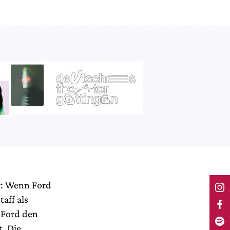
er: Wenn Ford
aff als
r Ford den
t. Die