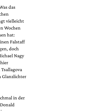
 Was das
schen
t vielleicht
gen Wochen
en hat:
inen Falstaff
gen, doch
Michael Nagy
chier
 Tsallagova
n Glanzlichter
nchmal in der
 Donald