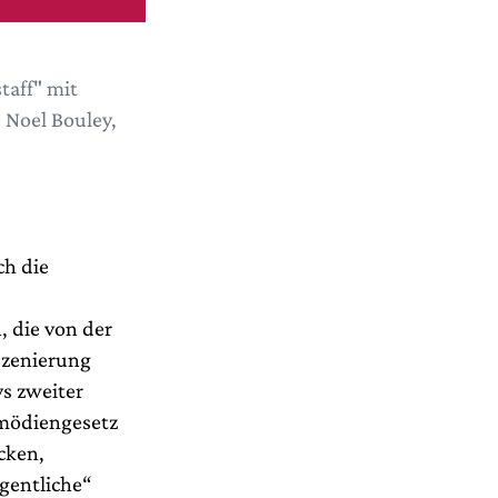
taff" mit
 Noel Bouley,
ch die
 die von der
szenierung
ys zweiter
omödiengesetz
cken,
gentliche“