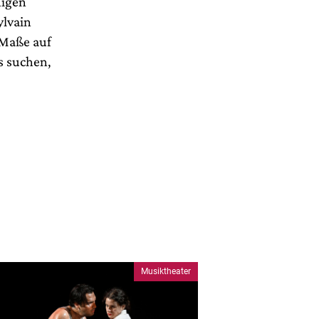
nigen
ylvain
 Maße auf
s suchen,
Musiktheater