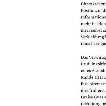
Charakter zu
Kostüm, in d
Informations
mehr bei den 
ihrer selbst 
Verkleidung i
täuscht soga
Das Verwirrs
Lauf: Inspiri
eines Altersh
Runde alter 
ihre Altersat
ihre frühere,
Greise (was a
recht jung be