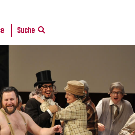
r
daten
ce
Suche