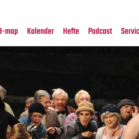
Premierensuche
Alle Hefte
Partne
Festival-Planer
Leseproben
Media
B-map
Kalender
Hefte
Podcast
Servi