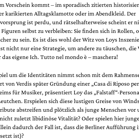
m Vorschein kommt – im sporadisch zitierten historisi
er karikierten Alltagsklamotte oder im Abendkleid. Der
vorsprung ist perdu, und rätselhafterweise scheint er n
Figuren selbst zu verbleiben: Sie finden sich in Rollen, 
sicher zu sein. Es ist dies wohl der Witz von Loys Inszeni
st nicht nur eine Strategie, um andere zu täuschen, die
r das eigene Ich. Tutto nel mondo è – maschera!
piel um die Identitäten nimmt schon mit dem Rahmense
ert von Verdis später Gründung einer „Casa di Riposo per
eims für Musiker, präsentiert Loy das „Falstaff“-Person
Leutchen. Erspielen sich diese lustigen Greise von Wind
tribute abstreifen und plötzlich als junge Menschen vor 
 nicht zuletzt libidinöse Vitalität? Oder spielen hier jung
llein dadurch der Fall ist, dass die Berliner Aufführung 
setzt ist)?