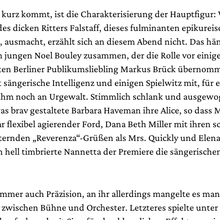
 kurz kommt, ist die Charakterisierung der Hauptfigur:
es dicken Ritters Falstaff, dieses fulminanten epikurei
 ausmacht, erzählt sich an diesem Abend nicht. Das häng
 jungen Noel Bouley zusammen, der die Rolle vor eini
en Berliner Publikumsliebling Markus Brück übernomm
 sängerische Intelligenz und einigen Spielwitz mit, für e
s ihm noch an Urgewalt. Stimmlich schlank und ausgewo
as brav gestaltete Barbara Haveman ihre Alice, so dass 
 flexibel agierender Ford, Dana Beth Miller mit ihren s
ernden „Reverenza“-Grüßen als Mrs. Quickly und Elena
h hell timbrierte Nannetta der Premiere die sängerische
immer auch Präzision, an ihr allerdings mangelte es ma
wischen Bühne und Orchester. Letzteres spielte unter