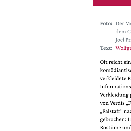
Foto:
Der Me
dem Ch
Joel P
Text:
Wolfg
Oft reicht ei
komödiantisc
verkleidete 
Informations
Verkleidung 
von Verdis „F
„Falstaff“ n
gebrochen: I
Kostüme und 