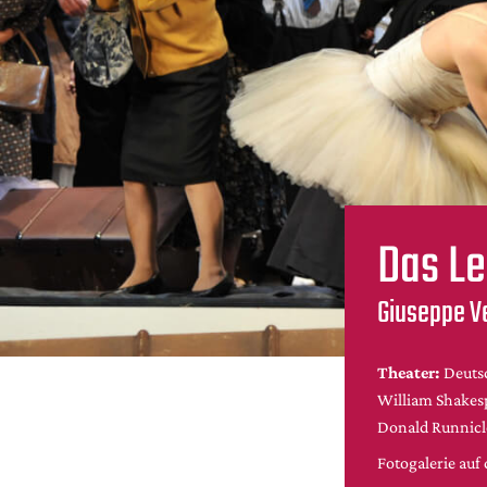
Das Le
Giuseppe Ve
Theater:
Deuts
William Shakes
Donald Runnicl
Fotogalerie au