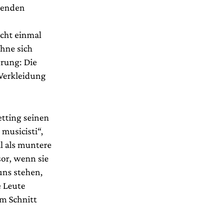
erenden
icht einmal
ohne sich
erung: Die
 Verkleidung
tting seinen
 musicisti“,
al als muntere
sor, wenn sie
uns stehen,
e Leute
im Schnitt