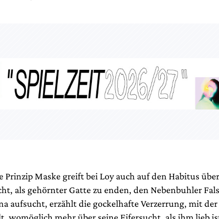
e Prinzip Maske greift bei Loy auch auf den Habitus üb
cht, als gehörnter Gatte zu enden, den Nebenbuhler Falst
na aufsucht, erzählt die gockelhafte Verzerrung, mit de
t, womöglich mehr über seine Eifersucht, als ihm lieb is