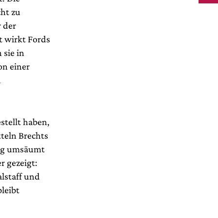
cht zu
r der
t wirkt Fords
 sie in
on einer
u
stellt haben,
tteln Brechts
ang umsäumt
r gezeigt:
alstaff und
leibt