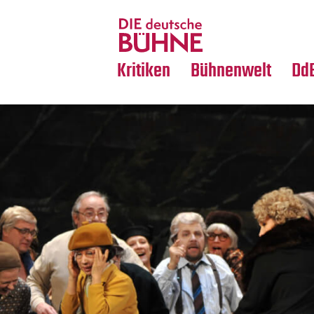
Tanz
Nachrufe
Crossover
Medientipps
Kritiken
Bühnenwelt
Dd