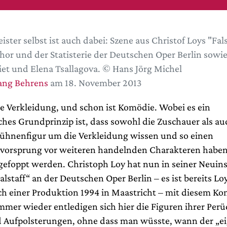
ister selbst ist auch dabei: Szene aus Christof Loys "Fals
or und der Statisterie der Deutschen Oper Berlin sowie
riet und Elena Tsallagova. © Hans Jörg Michel
ang Behrens
am 18. November 2013
ne Verkleidung, und schon ist Komödie. Wobei es ein
hes Grundprinzip ist, dass sowohl die Zuschauer als au
Bühnenfigur um die Verkleidung wissen und so einen
vorsprung vor weiteren handelnden Charakteren haben,
gefoppt werden. Christoph Loy hat nun in seiner Neuin
alstaff“ an der Deutschen Oper Berlin – es ist bereits Lo
ach einer Produktion 1994 in Maastricht – mit diesem K
mmer wieder entledigen sich hier die Figuren ihrer Perü
Aufpolsterungen, ohne dass man wüsste, wann der „ei