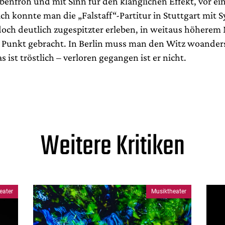
benfroh und mit Sinn für den klanglichen Effekt, vor ei
ch konnte man die „Falstaff“-Partitur in Stuttgart mit S
och deutlich zugespitzter erleben, in weitaus höherem
 Punkt gebracht. In Berlin muss man den Witz woander
s ist tröstlich – verloren gegangen ist er nicht.
Weitere Kritiken
eater
Musiktheater