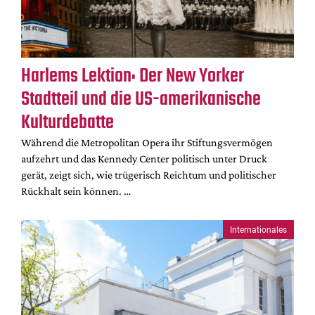
DdB-map
Kalender
Premierensuche
Harlems Lektion: Der New Yorker
Festival-Planer
Stadtteil und die US-amerikanische
Hefte
Kulturdebatte
Alle Hefte
Während die Metropolitan Opera ihr Stiftungsvermögen
Leseproben
aufzehrt und das Kennedy Center politisch unter Druck
Podcast
gerät, zeigt sich, wie trügerisch Reichtum und politischer
Rückhalt sein können. …
Service
Shop / Abo
Internationales
Newsletter
Redaktion
Autor:innen
Partner