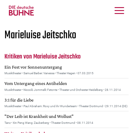
Kritiken
Marieluise Jeitschko
Schauspiel
Musiktheater
Tanz
Kritiken von Marieluise Jeitschko
Crossover
Ein Fest vor Sonnenuntergang
Bühnenwelt
Musiktheater • Samuel Barber: Vanessa • Theater Hagen • 07.03.2015
Festivals & Veranstaltungen
Vom Untergang eines Antihelden
Menschen & Theater
Musiktheater • Niccolò Jommelli: Fetonte • Theater und Orchester Heidelberg • 28.11.2014
Themen
3:1 für die Liebe
Internationales
Musiktheater • Paul Abraham: Roxy und ihr Wunderteam • Theater Dortmund • 29.11.2014 (DE)
Nachrufe
"Der Leib ist Krankheit und Wollust"
Medientipps
Tanz • Xin Peng Wang: Zauberberg • Theater Dortmund • 08.11.2014