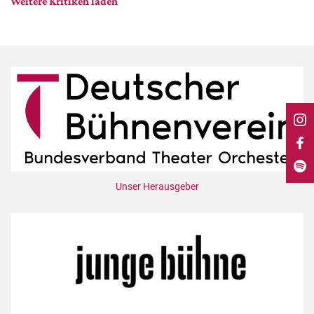
Weitere Kritiken laden
DdB-map
Kalender
Premierensuche
Festival-Planer
Hefte
Alle Hefte
Leseproben
Podcast
Unser Herausgeber
Service
Shop / Abo
Newsletter
Redaktion
Autor:innen
Partner