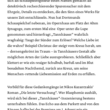
sich als Schauspielregisseur einen Namen gemacht als
Mediadaten
detektivisch recherchierender Spurensucher mit dem
Suche
Ehrgeiz, Details zu entdecken, die den Sinn eines Werks für
unsere Zeit entschlüsseln. Nun hat Dortmunds
Schauspielchef nebenan, im Opernhaus am Platz der Alten
Synagoge, zum ersten Mal eine Oper unter die Lupe
genommen und hinterfragt „Tannhäuser“ wahrlich
waghalsig: Taugt der Sünder zum Erlöser? Welche Liebe ist
die wahre? Beispiel Christus: der steigt vom Kreuz herab, um
– dornengekrönt im Traum – in Tannhäusers Gestalt alle
möglichen Arten der Liebe auszuprobieren. Schließlich aber
klettert er wie ein reuiger Schulbub, barfuß und im Blut
besudelten Nachthemd, zurück ans Kreuz, um seine
Menschen-rettende Liebesmission auf Erden zu erfüllen.
Vorbild für diese Gedankengänge ist Nikos Kazantzakis‘
Roman „Die letzte Versuchung“. Wer Blasphemie aushält,
wird sich bei dieser „Tannhäuser“-Inszenierung bestens
unterhalten fühlen. Das Echo aus dem Parkett und von den
Rängen hallte bei der Premiere am 1. Advent wie ein