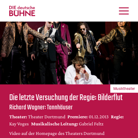
Kritiken
Schauspiel
Musiktheater
Tanz
Crossover
Bühnenwelt
Festivals & Veranstaltungen
Musiktheater
Menschen & Theater
Die letzte Versuchung der Regie: Bilderflut
Themen
Richard Wagner: Tannhäuser
Internationales
Theater:
Theater Dortmund
Premiere:
01.12.2013
Regie:
Nachrufe
Kay Voges
Musikalische Leitung:
Gabriel Feltz
Medientipps
Video auf der Homepage des Theaters Dortmund