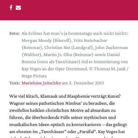
DdB-map
Kalender
Premierensuche
Festival-Planer
Foto:
Als Erlöser hat man's ja heutezutage auch nicht leicht::
Morgan Moody (Biterolf), Fritz Steinbacher
Hefte
(Reinmar), Christian Sist (Landgraf), John Zuckerman
Alle Hefte
(Walther), Martin Js. Ohu (Reinmar) sowie Daniel
Brenna (vorn als Tannhäuser) ind er Inszenierung von
Leseproben
Kay Voges an der Oper Dortmund. © Thomas M. Jauk /
Podcast
Stage Picture
Text:
Marieluise Jeitschko
am 2. Dezember 2013
Service
Wie viel Kitsch, Klamauk und Blasphemie verträgt Kunst?
Shop / Abo
Wagner seines pathetischen Nimbus‘ zu berauben, die
Newsletter
zweifellos heiklen christlichen Motive ad absurdum zu
Redaktion
führen, die überbordende Fülle seiner mythischen und
Autor:innen
musikalischen Ideen optisch zu konterkarieren – das gelingt
am ehesten im „Tannhäuser“ oder „Parsifal“. Kay Voges hat
Partner