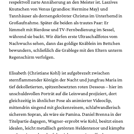
respektvoll zarte Annäherung an den Meister ist. Laszives
Knutschen von Venus (grandios: Hermine May) und
Tannhäuser als dornengekrönter Christus im Unterhemd in
Großaufnahme. Später die beiden als trautes Paar: Er
lümmelt mit Bierdose und TV-Fernbedienung im Sessel,
während sie backt. Wir dürfen erste Ultraschallfotos vom
Nachwuchs sehen, dann das goldige Knäblein im Bettchen
bewundern, schließlich die Grablege mit den Eltern unterm
Regenschirm verfolgen.
Elisabeth (Christiane Kohl) ist aufgebrezelt zwischen
sternflammender Königin der Nacht und Jungfrau Maria im
tief dekolletierten, spitzenbesetzten roten Dessous – hier im
unschuldsvollen Porträt auf die Leinwand projiziert, dort
gleichzeitig in ähnlicher Pose als animierter Videoclip,
mittendrin singend mit glockenreinem, schlafwandlerisch
sicherem Sopran, als wäre sie Pamina. Daniel Brenna in der
Titelpartie dagegen, Wagner-erprobt wie Kohl, besitzt einen
idealen, leicht metallisch getönten Heldentenor und kämpfte