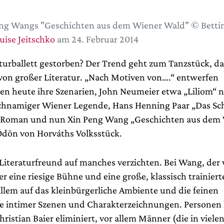
ng Wangs "Geschichten aus dem Wiener Wald" © Bettin
uise Jeitschko
am 24. Februar 2014
raturballett gestorben? Der Trend geht zum Tanzstück, d
t von großer Literatur. „Nach Motiven von….“ entwerfen
n heute ihre Szenarien, John Neumeier etwa „Liliom“ 
chnamiger Wiener Legende, Hans Henning Paar „Das Sc
s Roman und nun Xin Peng Wang „Geschichten aus dem
dön von Horváths Volksstück.
Literaturfreund auf manches verzichten. Bei Wang, der 
r eine riesige Bühne und eine große, klassisch trainier
allem auf das kleinbürgerliche Ambiente und die feinen
e intimer Szenen und Charakterzeichnungen. Personen
ristian Baier eliminiert, vor allem Männer (die in viel