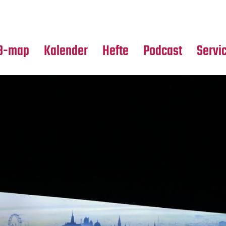
Premierensuche
Alle Hefte
Partne
Festival-Planer
Leseproben
Media
B-map
Kalender
Hefte
Podcast
Servi