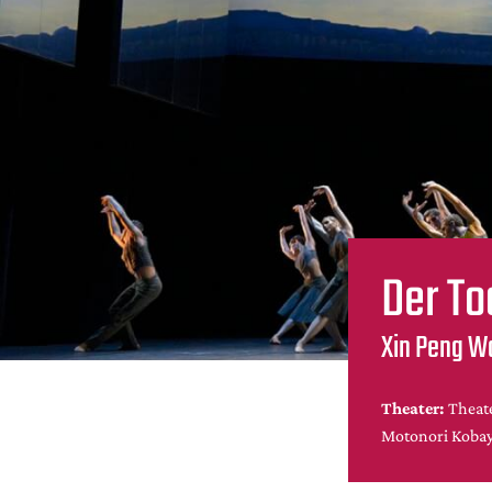
Der To
Xin Peng W
Theater:
Theat
Motonori Kobay