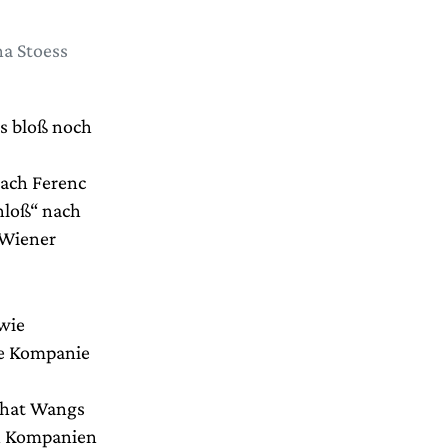
a Stoess
as bloß noch
nach Ferenc
hloß“ nach
 Wiener
wie
te Kompanie
 hat Wangs
en Kompanien