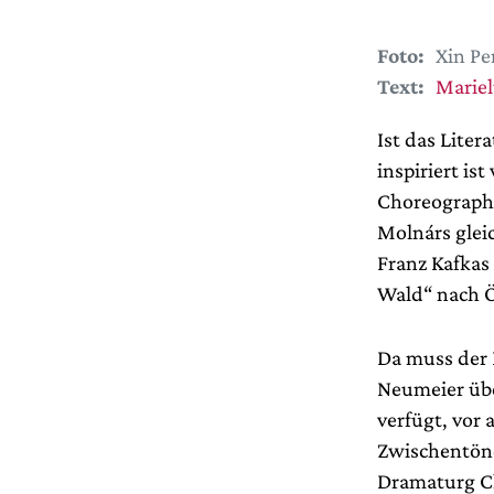
Foto:
Xin Pe
Text:
Mariel
Ist das Lite
inspiriert is
Choreographe
Molnárs glei
Franz Kafka
Wald“ nach Ö
Da muss der 
Neumeier übe
verfügt, vor 
Zwischentön
Dramaturg Ch