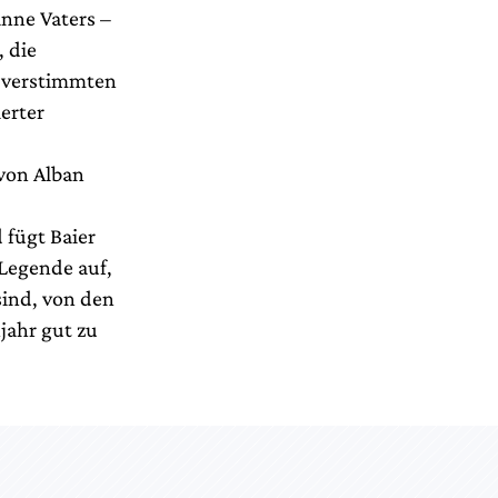
nne Vaters –
, die
m verstimmten
erter
von Alban
fügt Baier
 Legende auf,
sind, von den
jahr gut zu