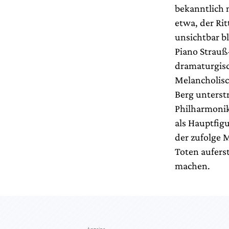
bekanntlich 
etwa, der Rit
unsichtbar bl
Piano Strauß-
dramaturgisc
Melancholis
Berg unterst
Philharmonik
als Hauptfig
der zufolge 
Toten aufers
machen.