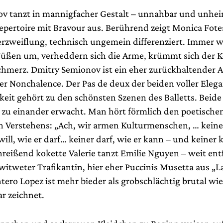
v tanzt in mannigfacher Gestalt – unnahbar und unheim
Repertoire mit Bravour aus. Berührend zeigt Monica Fot
rzweiflung, technisch ungemein differenziert. Immer w
Füßen um, verheddern sich die Arme, krümmt sich der K
hmerz. Dmitry Semionov ist ein eher zurückhaltender A
r Nonchalence. Der Pas de deux der beiden voller Eleg
eit gehört zu den schönsten Szenen des Balletts. Beide
be zu einander erwacht. Man hört förmlich den poetische
n Verstehens: „Ach, wir armen Kulturmenschen, … keiner
will, wie er darf… keiner darf, wie er kann – und keiner 
inreißend kokette Valerie tanzt Emilie Nguyen – weit ent
witweter Trafikantin, hier eher Puccinis Musetta aus „
ero Lopez ist mehr bieder als grobschlächtig brutal wi
r zeichnet.