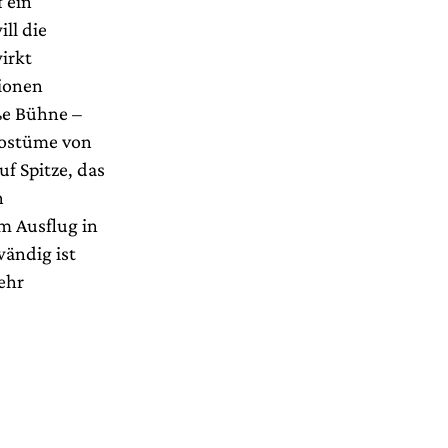
 ein
ll die
irkt
tionen
ße Bühne –
 Kostüme von
uf Spitze, das
n
 Ausflug in
ändig ist
ehr