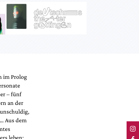
h im Prolog
ersonate
er – fünf
orn an der
 unschuldig,
t… Aus dem
mtes
ers leben: