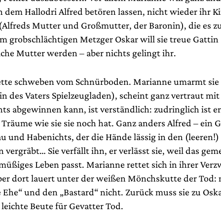
n dem Hallodri Alfred betören lassen, nicht wieder ihr 
(Alfreds Mutter und Großmutter, der Baronin), die es z
em grobschlächtigen Metzger Oskar will sie treue Gattin
iche Mutter werden – aber nichts gelingt ihr.
ette schweben vom Schnürboden. Marianne umarmt sie s
in des Vaters Spielzeugladen), scheint ganz vertraut mit
hts abgewinnen kann, ist verständlich: zudringlich ist e
Träume wie sie sie noch hat. Ganz anders Alfred – ein G
au und Habenichts, der die Hände lässig in den (leeren!)
vergräbt… Sie verfällt ihn, er verlässt sie, weil das ge
 müßiges Leben passt. Marianne rettet sich in ihrer Verz
Aber dort lauert unter der weißen Mönchskutte der Tod:
e Ehe“ und den „Bastard“ nicht. Zurück muss sie zu Oska
, leichte Beute für Gevatter Tod.