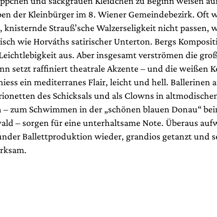
äppchen und sackgrauen Kleidchen zu Beginn weisen auf
ben der Kleinbürger im 8. Wiener Gemeindebezirk. Oft wi
 knisternde Strauß’sche Walzerseligkeit nicht passen, w
isch wie Horváths satirischer Unterton. Bergs Komposi
Leichtlebigkeit aus. Aber insgesamt verströmen die gro
nn setzt raffiniert theatrale Akzente – und die weißen
iess ein mediterranes Flair, leicht und hell. Ballerinen a
rionetten des Schicksals und als Clowns in altmodische
 – zum Schwimmen in der „schönen blauen Donau“ beim
ld – sorgen für eine unterhaltsame Note. Überaus aufw
nder Ballettproduktion wieder, grandios getanzt und s
rksam.