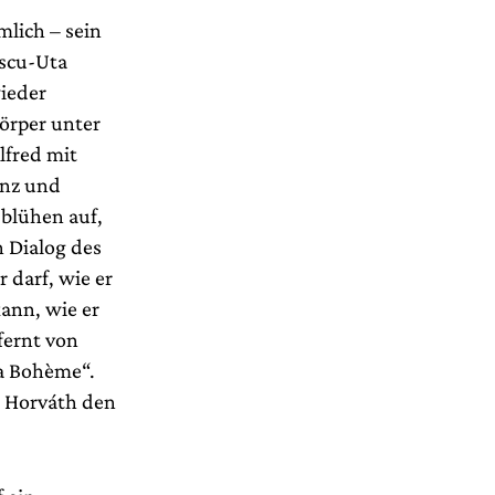
lich – sein
escu-Uta
ieder
örper unter
lfred mit
anz und
 blühen auf,
n Dialog des
 darf, wie er
kann, wie er
fernt von
La Bohème“.
e Horváth den