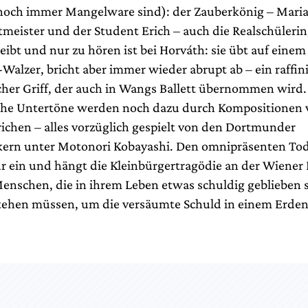
noch immer Mangelware sind): der Zauberkönig – Maria
tmeister und der Student Erich – auch die Realschülerin
eibt und nur zu hören ist bei Horváth: sie übt auf eine
Walzer, bricht aber immer wieder abrupt ab – ein raffini
her Griff, der auch in Wangs Ballett übernommen wird.
che Untertöne werden noch dazu durch Kompositionen 
richen – alles vorzüglich gespielt von den Dortmunder
ern unter Motonori Kobayashi. Den omnipräsenten Tod 
ur ein und hängt die Kleinbürgertragödie an der Wiener
Menschen, die in ihrem Leben etwas schuldig geblieben 
tehen müssen, um die versäumte Schuld in einem Erden