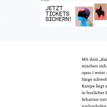
Anzeige
Mit dem „Kai
mischen sich 
opus 1 weist 
Särge schweb
Rampe liegt e
in festliche
Schatten tre
nachzuholen,