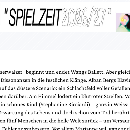
serwalzer“ beginnt und endet Wangs Ballett. Aber gleic
Dissonanzen in die festlichen Klänge. Alban Bergs Klavi
auf das düstere Szenario: ein Schlachtfeld voller Gefallen
en darüber. Am Himmel lodert ein blutroter Streifen. V
in schönes Kind (Stephanine Ricciardi) – ganz in Weiss:
r Erwartung des Lebens und doch schon vom Tod berühr
ten fünf Menschen in die helle Welt zurück – um Versäu
 Fehler auszubessern. Vor allem Marianne will ganz and