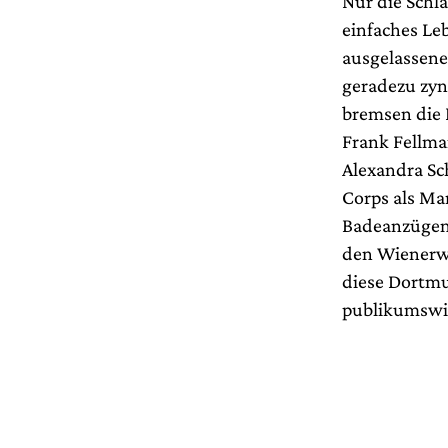
Nur die Schl
einfaches Le
ausgelassene,
geradezu zyn
bremsen die 
Frank Fellma
Alexandra Sch
Corps als Ma
Badeanzügen
den Wienerwa
diese Dortmu
publikumswi