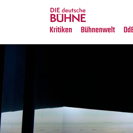
Tanz
Nachrufe
Crossover
Medientipps
Kritiken
Bühnenwelt
Dd