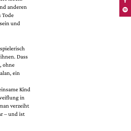
Kind anderen
u Tode
 sein und
pielerisch
 ihnen. Dass
r, ohne
alan, ein
meinsame Kind
weiflung in
 man verzeiht
r – und ist