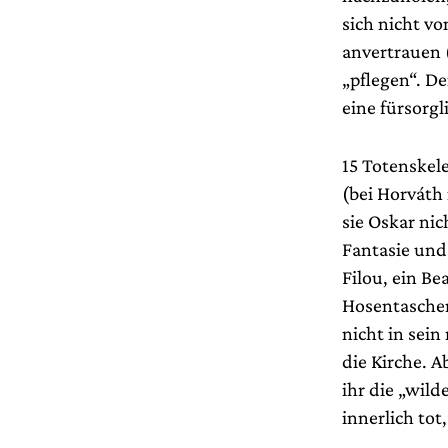
sich nicht vo
anvertrauen 
„pflegen“. D
eine fürsorgl
15 Totenskel
(bei Horváth 
sie Oskar nic
Fantasie und 
Filou, ein Be
Hosentaschen 
nicht in sein
die Kirche. 
ihr die „wild
innerlich tot