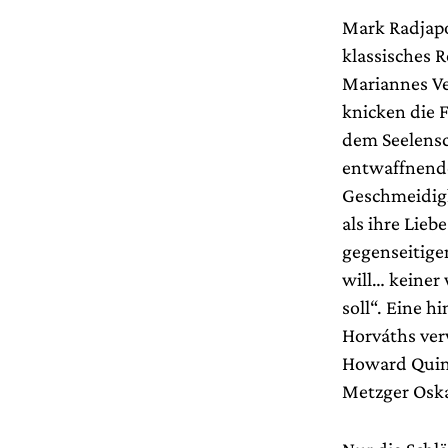
Mark Radjapo
klassisches 
Mariannes Ve
knicken die 
dem Seelensc
entwaffnende
Geschmeidigk
als ihre Lie
gegenseitige
will… keiner 
soll“. Eine h
Horváths ver
Howard Quint
Metzger Oska