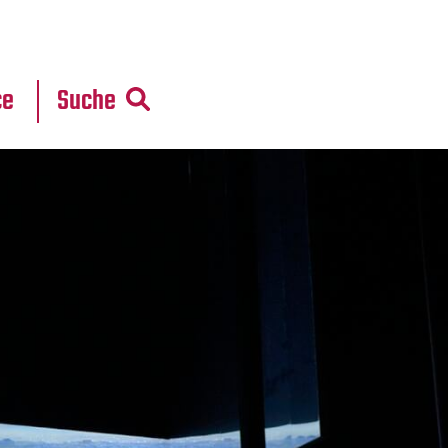
r
daten
ce
Suche