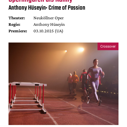
Mediadaten
Anthony Hüseyin: Crime of Passion
Suche
Theater:
Neuköllner Oper
Regie:
Anthony Hüseyin
Premiere:
03.10.2025 (UA)
Crossover