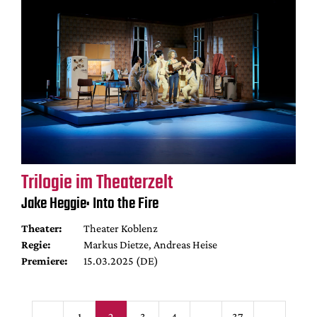
Trilogie im Theaterzelt
Jake Heggie: Into the Fire
Theater:
Theater Koblenz
Regie:
Markus Dietze, Andreas Heise
Premiere:
15.03.2025 (DE)
Seitennummerieru
1
2
3
4
…
37