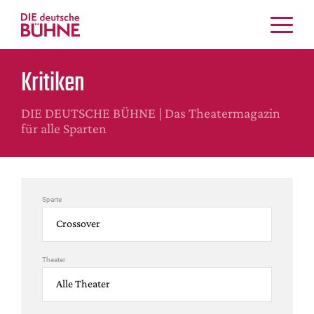
Kritiken
Kritiken
Schauspiel
Musiktheater
DIE DEUTSCHE BÜHNE | Das Theatermagazin
Tanz
für alle Sparten
Crossover
Bühnenwelt
Festivals & Veranstaltungen
Sparte
Menschen & Theater
Themen
Internationales
Theater
Nachrufe
Medientipps