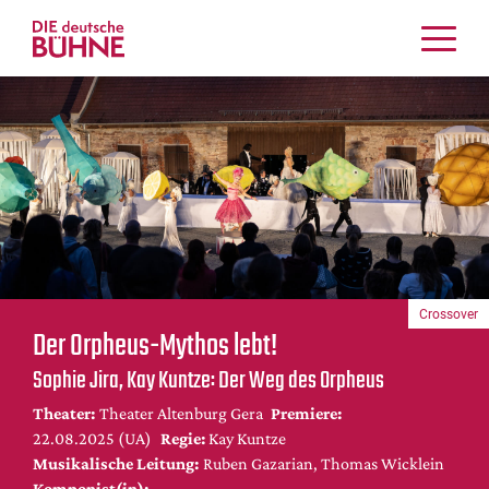
Kritiken
Schauspiel
Musiktheater
Tanz
Crossover
Bühnenwelt
Festivals & Veranstaltungen
Crossover
Menschen & Theater
Der Orpheus-Mythos lebt!
Themen
Sophie Jira, Kay Kuntze: Der Weg des Orpheus
Internationales
Theater:
Theater Altenburg Gera
Premiere:
Nachrufe
22.08.2025 (UA)
Regie:
Kay Kuntze
Medientipps
Musikalische Leitung:
Ruben Gazarian, Thomas Wicklein
Komponist(in):