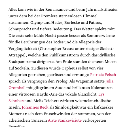
Alles kam wie in der Renaissance und beim Jahrmarkttheater
unter dem bei der Premiere sternenlosen Himmel
zusammen: Olymp und Hades, Burleske und Pathos,
Schaupracht und tiefere Bedeutung. Das Wetter spielte mit:
Die erste sehr kühle Nacht passte besser als Sommerwärme
für die Berührungen des Todes und die Allegorie der
Vergänglichkeit (Christopher Breust unter riesiger Skelett-
Attrappe), welche den Publikumsstrom durch das idyllische
Stadtpanorama dirigierte. Am Ende standen die neun Musen
auf Sockeln. Zu diesen wurde Orpheus selbst von vier
Allegorien getrieben, getröstet und ermutigt:
Patricia Felsch
sprach als Vergnügen den Prolog. Als Wagemut setzte
Julia
Gromball
mit giftgrünem Auto und brillanten Koloraturen
einer virtuosen Haydn-Arie das vokale Glanzlicht.
Lys
Schubert
und Melis Teichert wirkten wie melancholische
Inseln.
Johannes Beck
als Sinnlosigkeit war ein kafkaesker
Moment nach dem Entschwinden der stummen, von der
ätherischen Tänzerin
Aiste Stankeviciute
verkörperten
Eurydike.