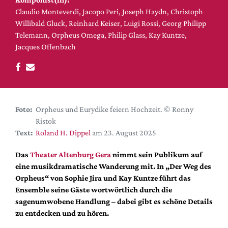
DdB-map
Claudio Monteverdi, Jacopo Peri, Joseph Haydn, Christoph
Kalender
Willibald Gluck, Reinhard Keiser, Luigi Rossi, Georg Philipp
Telemann, Orpheus Omega, Philip Glass, Kay Kuntze,
Premierensuche
Jacques Offenbach
Festival-Planer
Hefte
Alle Hefte
Leseproben
Foto:
Orpheus und Eurydike feiern Hochzeit. © Ronny
Ristok
Podcast
Text:
Roland H. Dippel
am 23. August 2025
Service
Das
Theater Altenburg Gera
nimmt sein Publikum auf
Shop / Abo
eine musikdramatische Wanderung mit. In „Der Weg des
Newsletter
Orpheus“ von Sophie Jira und Kay Kuntze führt das
Redaktion
Ensemble seine Gäste wortwörtlich durch die
sagenumwobene Handlung – dabei gibt es schöne Details
Autor:innen
zu entdecken und zu hören.
Partner