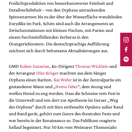
Freilichtproduktion von bemerkenswerter Feinheit und
Detailverliebtheit – von den Orpheus umrankenden
Spinnenarmen bis zu der über der Wasserfläche wandelnden
Eurydike im Park. Schön sind auch die Arrangements an
Zwischenstationen mit kleinen Fischen, mit Furien und
einem furchteinflößenden Zerberus in den
Orangeriefenstern. Die deutschsprachige Aufführung
zeichnet sich durch behutsame Aktualisierungen aus.
GMD
Ruben Gazarian
, Ko-Dirigent
Thomas Wicklein
und
der Arrangeur
Olav Kröger
machten aus dem Sänger
Orpheus einen Bariton.
Kai Wefer
ist in der Zentralpartie ein
gestandener Mann und „
Homo faber
“, dem Anzug und
weißes Hemd zu eng werden. Dass die Schneise vom Fest in
die Unterwelt und von dort zur Apotheose im Geraer „Weg
des Orpheus“ durch mit Sinn entfesselte Opulenz außer Rand
und Band gerät, gehört zum Genre des theatralen Fests und
war bereits in der Renaissance so. Das Publikum reagierte
hellauf begeistert. Nur 50 km vom Weimarer Themenjahr