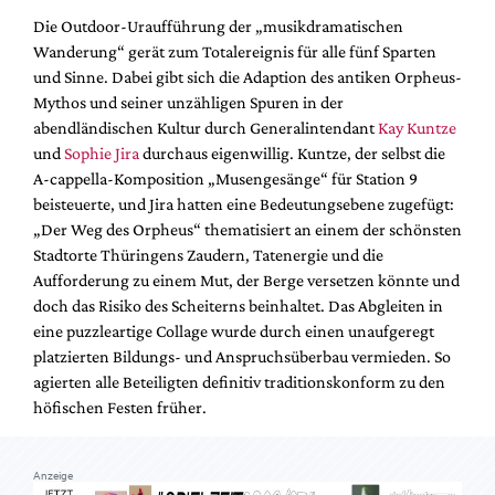
Mediadaten
Die Outdoor-Uraufführung der „musikdramatischen
Suche
Wanderung“ gerät zum Totalereignis für alle fünf Sparten
und Sinne. Dabei gibt sich die Adaption des antiken Orpheus-
Mythos und seiner unzähligen Spuren in der
abendländischen Kultur durch Generalintendant
Kay Kuntze
und
Sophie Jira
durchaus eigenwillig. Kuntze, der selbst die
A-cappella-Komposition „Musengesänge“ für Station 9
beisteuerte, und Jira hatten eine Bedeutungsebene zugefügt:
„Der Weg des Orpheus“ thematisiert an einem der schönsten
Stadtorte Thüringens Zaudern, Tatenergie und die
Aufforderung zu einem Mut, der Berge versetzen könnte und
doch das Risiko des Scheiterns beinhaltet. Das Abgleiten in
eine puzzleartige Collage wurde durch einen unaufgeregt
platzierten Bildungs- und Anspruchsüberbau vermieden. So
agierten alle Beteiligten definitiv traditionskonform zu den
höfischen Festen früher.
Anzeige