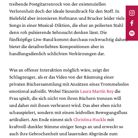
treibende Postgitarrenrock von der existenziellen
Verlorenheit doch der ideale Soundtrack für den Stoff. In
Bielefeld aber intonieren Hofmann und Brucker leider viele
Songs in einer Musical-Diktion, die eher an polierten Stahl
denn roh pulsierende Sehnsucht denken lässt. Die
fünfköpfige Live-Band kommt durchaus rockwuchtig daher,
bietet die detailverliebten Kompositionen aber in
handlungsdienlich schlichten Verkürzungen dar.
Was an offener Interaktion möglich wäre, zeigt der
Schlagzeuger, als er das Video von der Räumung einer
privaten Büchersammlung mit Ansätzen eines Trommelsolos
emotional aufreißt. Wobei Tänzerin
Laura Martín Rey
die
Frau spielt, die sich nicht von ihren Büchern trennen will
und daher mit ihnen verbrannt wird. Das aber eben nicht
schauspielert, sondern mit einem leidvollen Bewegungsfluss
artikuliert. Am Ende nimmt sich
Christina Huckle
mit
kraftvoll-dunkler Stimme einiger Songs an und erweckt so
auch ihre Gebrochenheit und lauernden Abgründe zum