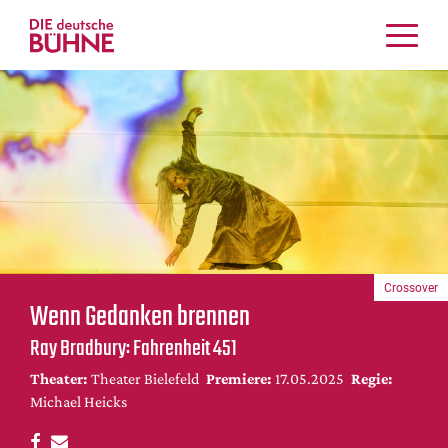
Kritiken
Schauspiel
Musiktheater
Tanz
Crossover
Bühnenwelt
Festivals & Veranstaltungen
Crossover
Menschen & Theater
Wenn Gedanken brennen
Themen
Ray Bradbury: Fahrenheit 451
Internationales
Theater:
Theater Bielefeld
Premiere:
17.05.2025
Regie:
Nachrufe
Michael Heicks
Medientipps