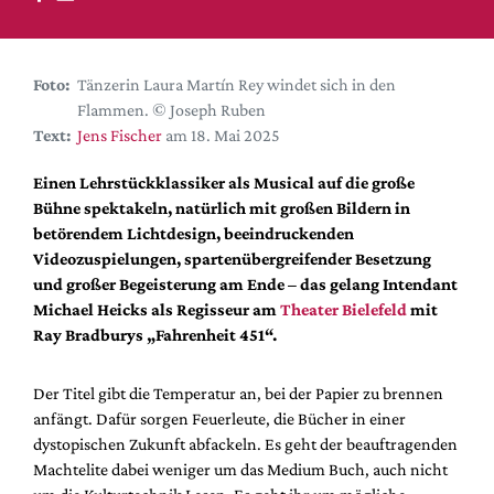
DdB-map
Kalender
Premierensuche
Foto:
Tänzerin Laura Martín Rey windet sich in den
Flammen. © Joseph Ruben
Festival-Planer
Text:
Jens Fischer
am 18. Mai 2025
Hefte
Einen Lehrstückklassiker als Musical auf die große
Alle Hefte
Bühne spektakeln, natürlich mit großen Bildern in
Leseproben
betörendem Lichtdesign, beeindruckenden
Videozuspielungen, spartenübergreifender Besetzung
Podcast
und großer Begeisterung am Ende – das gelang Intendant
Service
Michael Heicks als Regisseur am
Theater Bielefeld
mit
Ray Bradburys „Fahrenheit 451“.
Shop / Abo
Newsletter
Der Titel gibt die Temperatur an, bei der Papier zu brennen
Redaktion
anfängt. Dafür sorgen Feuerleute, die Bücher in einer
Autor:innen
dystopischen Zukunft abfackeln. Es geht der beauftragenden
Machtelite dabei weniger um das Medium Buch, auch nicht
Partner