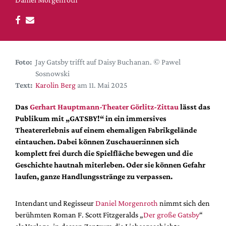
DdB-map
Kalender
Premierensuche
Festival-Planer
Foto:
Jay Gatsby trifft auf Daisy Buchanan. © Pawel
Hefte
Sosnowski
Text:
Karolin Berg
am 11. Mai 2025
Alle Hefte
Leseproben
Das
Gerhart Hauptmann-Theater Görlitz-Zittau
lässt das
Publikum mit „GATSBY!“ in ein immersives
Podcast
Theatererlebnis auf einem ehemaligen Fabrikgelände
Service
eintauchen. Dabei können Zuschauer:innen sich
komplett frei durch die Spielfläche bewegen und die
Shop / Abo
Geschichte hautnah miterleben. Oder sie können Gefahr
Newsletter
laufen, ganze Handlungsstränge zu verpassen.
Redaktion
Autor:innen
Intendant und Regisseur
Daniel Morgenroth
nimmt sich den
berühmten Roman F. Scott Fitzgeralds „
Der große Gatsby
“
Partner