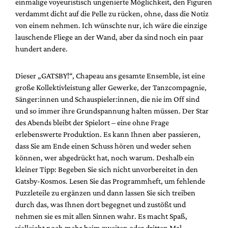
einmalige voyeuristisch ungenierte Möglichkeit, den Figuren
verdammt dicht auf die Pelle zu rücken, ohne, dass die Notiz
von einem nehmen. Ich wünschte nur, ich wäre die einzige
lauschende Fliege an der Wand, aber da sind noch ein paar
hundert andere.
Dieser „GATSBY!“, Chapeau ans gesamte Ensemble, ist eine
große Kollektivleistung aller Gewerke, der Tanzcompagnie,
Sänger:innen und Schauspieler:innen, die nie im Off sind
und so immer ihre Grundspannung halten müssen. Der Star
des Abends bleibt der Spielort – eine ohne Frage
erlebenswerte Produktion. Es kann Ihnen aber passieren,
dass Sie am Ende einen Schuss hören und weder sehen
können, wer abgedrückt hat, noch warum. Deshalb ein
kleiner Tipp: Begeben Sie sich nicht unvorbereitet in den
Gatsby-Kosmos. Lesen Sie das Programmheft, um fehlende
Puzzleteile zu ergänzen und dann lassen Sie sich treiben
durch das, was Ihnen dort begegnet und zustößt und
nehmen sie es mit allen Sinnen wahr. Es macht Spaß,
vielleicht noch mehr beim zweiten oder dritten Mal.