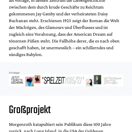
als Vorlage, in dessen Zentrum die Liebesgeschichte
Mediadaten
zwischen dem durch krude Geschäfte zu Reichtum
Suche
gekommenen Jay Gatsby und der verheirateten Daisy
Buchanan steht. Erschienen 1925 zeigt der Roman die Welt
der Mächtigen, des Glamours und Überflusses und ist
zugleich eine Vorahnung, dass der American Dream auf
tönernen Füßen steht. Die Fallhöhe derer, die es nach oben
geschafft haben, ist unermesslich – ein schillerndes und
sündiges Babylon.
Anzeige
Großprojekt
Morgenroth katapultiert sein Publikum diese 100 Jahre
zurück, nach Long Island, in die USA der Goldenen