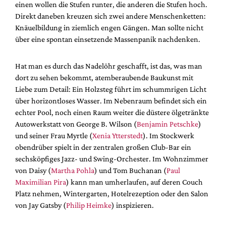
einen wollen die Stufen runter, die anderen die Stufen hoch.
Direkt daneben kreuzen sich zwei andere Menschenketten:
Knäuelbildung in ziemlich engen Gängen. Man sollte nicht
über eine spontan einsetzende Massenpanik nachdenken.
Hat man es durch das Nadelöhr geschafft, ist das, was man
dort zu sehen bekommt, atemberaubende Baukunst mit
Liebe zum Detail: Ein Holzsteg führt im schummrigen Licht
über horizontloses Wasser. Im Nebenraum befindet sich ein
echter Pool, noch einen Raum weiter die düstere ölgetränkte
Autowerkstatt von George B. Wilson
(
Benjamin Petschke
)
und seiner Frau Myrtle (
Xenia Ytterstedt
). Im Stockwerk
obendrüber spielt in der zentralen großen Club-Bar ein
sechsköpfiges Jazz- und Swing-Orchester. Im Wohnzimmer
von Daisy (
Martha Pohla
) und Tom Buchanan (
Paul
Maximilian Pira
) kann man umherlaufen, auf deren Couch
Platz nehmen, Wintergarten, Hotelrezeption oder den Salon
von Jay Gatsby (
Philip Heimke
) inspizieren.