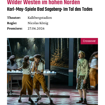
Wilder Westen im hohen Norden
Karl-May-Spiele Bad Segeberg: Im Tal des Todes
Theater:
Kalkbergstadion
Regie:
Nicolas König
Premiere:
27.06.2026
Crossover