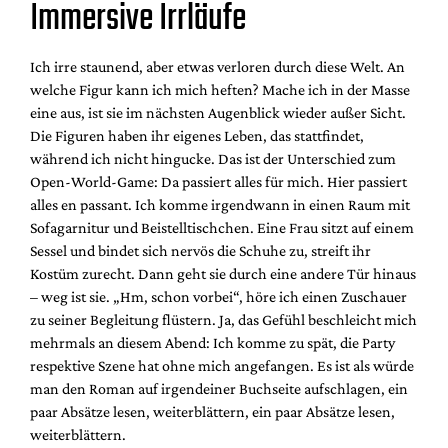
Immersive Irrläufe
Ich irre staunend, aber etwas verloren durch diese Welt. An
welche Figur kann ich mich heften? Mache ich in der Masse
eine aus, ist sie im nächsten Augenblick wieder außer Sicht.
Die Figuren haben ihr eigenes Leben, das stattfindet,
während ich nicht hingucke. Das ist der Unterschied zum
Open-World-Game: Da passiert alles für mich. Hier passiert
alles en passant. Ich komme irgendwann in einen Raum mit
Sofagarnitur und Beistelltischchen. Eine Frau sitzt auf einem
Sessel und bindet sich nervös die Schuhe zu, streift ihr
Kostüm zurecht. Dann geht sie durch eine andere Tür hinaus
– weg ist sie. „Hm, schon vorbei“, höre ich einen Zuschauer
zu seiner Begleitung flüstern. Ja, das Gefühl beschleicht mich
mehrmals an diesem Abend: Ich komme zu spät, die Party
respektive Szene hat ohne mich angefangen. Es ist als würde
man den Roman auf irgendeiner Buchseite aufschlagen, ein
paar Absätze lesen, weiterblättern, ein paar Absätze lesen,
weiterblättern.