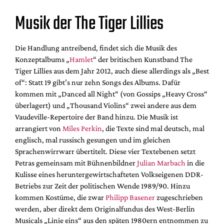
Musik der The Tiger Lillies
Die Handlung antreibend, findet sich die Musik des
Konzeptalbums „
Hamlet
“ der britischen Kunstband The
Tiger Lillies aus dem Jahr 2012, auch diese allerdings als „Best
of“: Statt 19 gibt’s nur zehn Songs des Albums. Dafür
kommen mit „Danced all Night“ (von Gossips „Heavy Cross“
überlagert) und „Thousand Violins“ zwei andere aus dem
Vaudeville-Repertoire der Band hinzu. Die Musik ist
arrangiert von
Miles Perkin
, die Texte sind mal deutsch, mal
englisch, mal russisch gesungen und im gleichen
Sprachenwirrwarr übertitelt. Diese vier Textebenen setzt
Petras gemeinsam mit Bühnenbildner
Julian Marbach
in die
Kulisse eines heruntergewirtschafteten Volkseigenen DDR-
Betriebs zur Zeit der politischen Wende 1989/90. Hinzu
kommen Kostüme, die zwar
Philipp Basener
zugeschrieben
werden, aber direkt dem Originalfundus des West-Berlin
Musicals „Linie eins“ aus den späten 1980ern entnommen zu