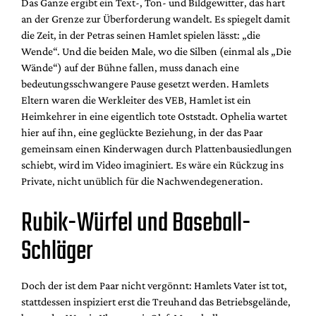
Das Ganze ergibt ein Text-, Ton- und Bildgewitter, das hart
an der Grenze zur Überforderung wandelt. Es spiegelt damit
die Zeit, in der Petras seinen Hamlet spielen lässt: „die
Wende“. Und die beiden Male, wo die Silben (einmal als „Die
Wände“) auf der Bühne fallen, muss danach eine
bedeutungsschwangere Pause gesetzt werden. Hamlets
Eltern waren die Werkleiter des VEB, Hamlet ist ein
Heimkehrer in eine eigentlich tote Oststadt. Ophelia wartet
hier auf ihn, eine geglückte Beziehung, in der das Paar
gemeinsam einen Kinderwagen durch Plattenbausiedlungen
schiebt, wird im Video imaginiert. Es wäre ein Rückzug ins
Private, nicht unüblich für die Nachwendegeneration.
Rubik-Würfel und Baseball-
Schläger
Doch der ist dem Paar nicht vergönnt: Hamlets Vater ist tot,
stattdessen inspiziert erst die Treuhand das Betriebsgelände,