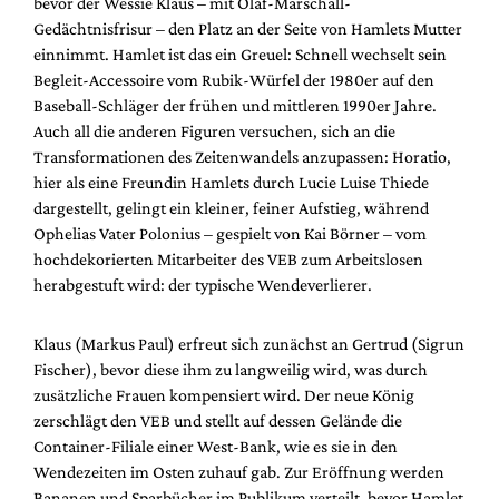
bevor der Wessie Klaus – mit Olaf-Marschall-
Gedächtnisfrisur – den Platz an der Seite von Hamlets Mutter
einnimmt. Hamlet ist das ein Greuel: Schnell wechselt sein
Begleit-Accessoire vom Rubik-Würfel der 1980er auf den
Baseball-Schläger der frühen und mittleren 1990er Jahre.
Auch all die anderen Figuren versuchen, sich an die
Transformationen des Zeitenwandels anzupassen: Horatio,
hier als eine Freundin Hamlets durch Lucie Luise Thiede
dargestellt, gelingt ein kleiner, feiner Aufstieg, während
Ophelias Vater Polonius – gespielt von Kai Börner – vom
hochdekorierten Mitarbeiter des VEB zum Arbeitslosen
herabgestuft wird: der typische Wendeverlierer.
Klaus (Markus Paul) erfreut sich zunächst an Gertrud (Sigrun
Fischer), bevor diese ihm zu langweilig wird, was durch
zusätzliche Frauen kompensiert wird. Der neue König
zerschlägt den VEB und stellt auf dessen Gelände die
Container-Filiale einer West-Bank, wie es sie in den
Wendezeiten im Osten zuhauf gab. Zur Eröffnung werden
Bananen und Sparbücher im Publikum verteilt, bevor Hamlet