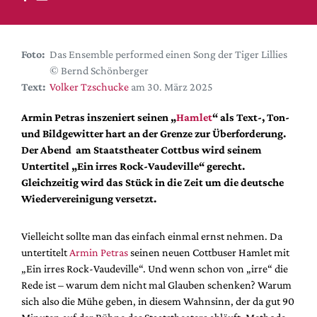
DdB-map
Kalender
Premierensuche
Foto:
Das Ensemble performed einen Song der Tiger Lillies
© Bernd Schönberger
Festival-Planer
Text:
Volker Tzschucke
am 30. März 2025
Hefte
Armin Petras inszeniert seinen „
Hamlet
“ als Text-, Ton-
Alle Hefte
und Bildgewitter hart an der Grenze zur Überforderung.
Leseproben
Der Abend am Staatstheater Cottbus wird seinem
Untertitel „Ein irres Rock-Vaudeville“ gerecht.
Podcast
Gleichzeitig wird das Stück in die Zeit um die deutsche
Service
Wiedervereinigung versetzt.
Shop / Abo
Vielleicht sollte man das einfach einmal ernst nehmen. Da
Newsletter
untertitelt
Armin Petras
seinen neuen Cottbuser Hamlet mit
Redaktion
„Ein irres Rock-Vaudeville“. Und wenn schon von „irre“ die
Autor:innen
Rede ist – warum dem nicht mal Glauben schenken? Warum
sich also die Mühe geben, in diesem Wahnsinn, der da gut 90
Partner