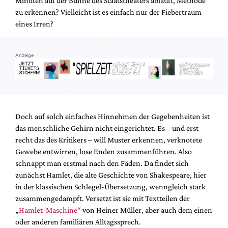
Minuten auf der Bühne des Staatstheaters abläuft, Methode
Mediadaten
zu erkennen? Vielleicht ist es einfach nur der Fiebertraum
Suche
eines Irren?
Anzeige
Doch auf solch einfaches Hinnehmen der Gegebenheiten ist
das menschliche Gehirn nicht eingerichtet. Es – und erst
recht das des Kritikers – will Muster erkennen, verknotete
Gewebe entwirren, lose Enden zusammenführen. Also
schnappt man erstmal nach den Fäden. Da findet sich
zunächst Hamlet, die alte Geschichte von Shakespeare, hier
in der klassischen Schlegel-Übersetzung, wenngleich stark
zusammengedampft. Versetzt ist sie mit Textteilen der
„
Hamlet-Maschine“
von Heiner Müller, aber auch dem einen
oder anderen familiären Alltagssprech.