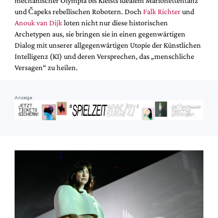
mechanischer Olympia bis Kleists idealem Marionettentanz
Mediadaten
und Čapeks rebellischen Robotern. Doch
Falk Richter
und
Suche
Anouk van Dijk
loten nicht nur diese historischen
Archetypen aus, sie bringen sie in einen gegenwärtigen
Dialog mit unserer allgegenwärtigen Utopie der Künstlichen
Intelligenz (KI) und deren Versprechen, das „menschliche
Versagen“ zu heilen.
Anzeige