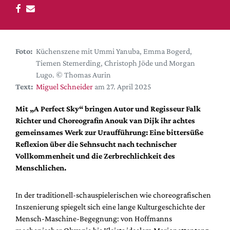
DdB-map
Kalender
Premierensuche
Foto:
Küchenszene mit Ummi Yanuba, Emma Bogerd,
Festival-Planer
Tiemen Stemerding, Christoph Jöde und Morgan
Hefte
Lugo. © Thomas Aurin
Text:
Miguel Schneider
am 27. April 2025
Alle Hefte
Leseproben
Mit „A Perfect Sky“ bringen Autor und Regisseur Falk
Richter und Choreografin Anouk van Dijk ihr achtes
Podcast
gemeinsames Werk zur Uraufführung: Eine bittersüße
Service
Reflexion über die Sehnsucht nach technischer
Vollkommenheit und die Zerbrechlichkeit des
Shop / Abo
Menschlichen.
Newsletter
Redaktion
In der traditionell-schauspielerischen wie choreografischen
Autor:innen
Inszenierung spiegelt sich eine lange Kulturgeschichte der
Mensch-Maschine-Begegnung: von Hoffmanns
Partner