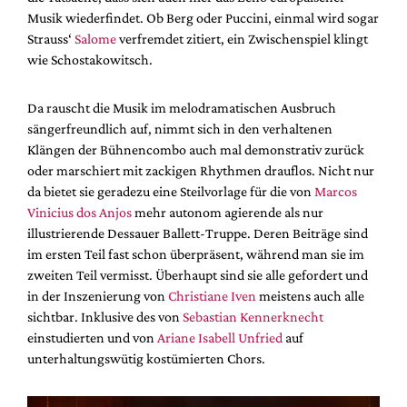
Musik wiederfindet. Ob Berg oder Puccini, einmal wird sogar
Strauss‘
Salome
verfremdet zitiert, ein Zwischenspiel klingt
wie Schostakowitsch.
Da rauscht die Musik im melodramatischen Ausbruch
sängerfreundlich auf, nimmt sich in den verhaltenen
Klängen der Bühnencombo auch mal demonstrativ zurück
oder marschiert mit zackigen Rhythmen drauflos. Nicht nur
da bietet sie geradezu eine Steilvorlage für die von
Marcos
Vinicius dos Anjos
mehr autonom agierende als nur
illustrierende Dessauer Ballett-Truppe. Deren Beiträge sind
im ersten Teil fast schon überpräsent, während man sie im
zweiten Teil vermisst. Überhaupt sind sie alle gefordert und
in der Inszenierung von
Christiane Iven
meistens auch alle
sichtbar. Inklusive des von
Sebastian Kennerknecht
einstudierten und von
Ariane Isabell Unfried
auf
unterhaltungswütig kostümierten Chors.