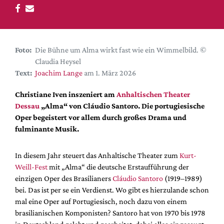
DdB-map
Kalender
Premierensuche
Foto:
Die Bühne um Alma wirkt fast wie ein Wimmelbild. ©
Festival-Planer
Claudia Heysel
Hefte
Text:
Joachim Lange
am 1. März 2026
Alle Hefte
Christiane Iven inszeniert am
Anhaltischen Theater
Leseproben
Dessau
„Alma“ von Cláudio Santoro. Die portugiesische
Oper begeistert vor allem durch großes Drama und
Podcast
fulminante Musik.
Service
In diesem Jahr steuert das Anhaltische Theater zum
Kurt-
Shop / Abo
Weill-Fest
mit „Alma“ die deutsche Erstaufführung der
Newsletter
einzigen Oper des Brasilianers
Cláudio Santoro
(1919–1989)
Redaktion
bei. Das ist per se ein Verdienst. Wo gibt es hierzulande schon
Autor:innen
mal eine Oper auf Portugiesisch, noch dazu von einem
brasilianischen Komponisten? Santoro hat von 1970 bis 1978
Partner