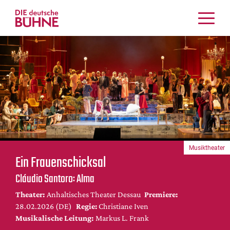
Kritiken
Schauspiel
Musiktheater
Tanz
Crossover
Bühnenwelt
Festivals & Veranstaltungen
Musiktheater
Menschen & Theater
Ein Frauenschicksal
Themen
Cláudio Santoro: Alma
Internationales
Theater:
Anhaltisches Theater Dessau
Premiere:
Nachrufe
28.02.2026 (DE)
Regie:
Christiane Iven
Medientipps
Musikalische Leitung:
Markus L. Frank