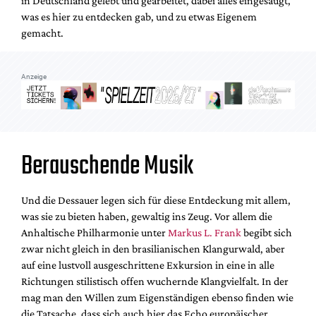
in Deutschland gelebt und gearbeitet, dabei alles eingesaugt,
Mediadaten
was es hier zu entdecken gab, und zu etwas Eigenem
Suche
gemacht.
Anzeige
Berauschende Musik
Und die Dessauer legen sich für diese Entdeckung mit allem,
was sie zu bieten haben, gewaltig ins Zeug. Vor allem die
Anhaltische Philharmonie unter
Markus L. Frank
begibt sich
zwar nicht gleich in den brasilianischen Klangurwald, aber
auf eine lustvoll ausgeschrittene Exkursion in eine in alle
Richtungen stilistisch offen wuchernde Klangvielfalt. In der
mag man den Willen zum Eigenständigen ebenso finden wie
die Tatsache, dass sich auch hier das Echo europäischer