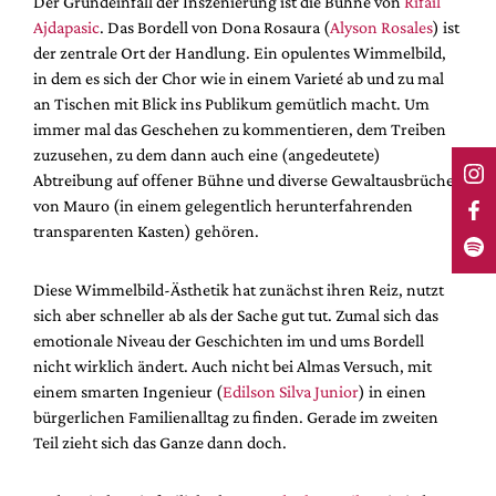
Der Grundeinfall der Inszenierung ist die Bühne von
Rifail
Ajdapasic
. Das Bordell von Dona Rosaura (
Alyson Rosales
) ist
der zentrale Ort der Handlung. Ein opulentes Wimmelbild,
in dem es sich der Chor wie in einem Varieté ab und zu mal
an Tischen mit Blick ins Publikum gemütlich macht. Um
immer mal das Geschehen zu kommentieren, dem Treiben
zuzusehen, zu dem dann auch eine (angedeutete)
Abtreibung auf offener Bühne und diverse Gewaltausbrüche
von Mauro (in einem gelegentlich herunterfahrenden
transparenten Kasten) gehören.
Diese Wimmelbild-Ästhetik hat zunächst ihren Reiz, nutzt
sich aber schneller ab als der Sache gut tut. Zumal sich das
emotionale Niveau der Geschichten im und ums Bordell
nicht wirklich ändert. Auch nicht bei Almas Versuch, mit
einem smarten Ingenieur (
Edilson Silva Junior
) in einen
bürgerlichen Familienalltag zu finden. Gerade im zweiten
Teil zieht sich das Ganze dann doch.