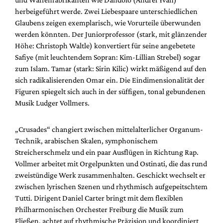
herbeigeführt werde. Zwei Liebespaare unterschiedlichen
Glaubens zeigen exemplarisch, wie Vorurteile überwunden
werden könnten. Der Juniorprofessor (stark, mit glänzender
Höhe: Christoph Waltle) konvertiert für seine angebetete
Safiye (mit leuchtendem Sopran: Kim-Lillian Strebel) sogar
zum Islam. Tamar (stark: Sirin Kilic) wirkt mäßigend auf den
sich radikalisierenden Omar ein. Die Eindimensionalität der
Figuren spiegelt sich auch in der süffigen, tonal gebundenen
Musik Ludger Vollmers.
„Crusades“ changiert zwischen mittelalterlicher Organum-
Technik, arabischen Skalen, symphonischem
Streicherschmelz und ein paar Ausflügen in Richtung Rap.
Vollmer arbeitet mit Orgelpunkten und Ostinati, die das rund
zweistündige Werk zusammenhalten. Geschickt wechselt er
zwischen lyrischen Szenen und rhythmisch aufgepeitschtem
Tutti. Dirigent Daniel Carter bringt mit dem flexiblen
Philharmonischen Orchester Freiburg die Musik zum
Fließen, achtet auf rhythmische Präzision und koordiniert