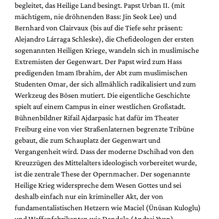
begleitet, das Heilige Land besingt. Papst Urban II. (mit
mächtigem, nie dröhnenden Bass: Jin Seok Lee) und
Bernhard von Clairvaux (bis auf die Tiefe sehr präsent:
Alejandro Lárraga Schleske), die Chefideologen der ersten
sogenannten Heiligen Kriege, wandeln sich in muslimische
Extremisten der Gegenwart. Der Papst wird zum Hass
predigenden Imam Ibrahim, der Abt zum muslimischen
Studenten Omar, der sich allmählich radikalisiert und zum
Werkzeug des Bösen mutiert. Die eigentliche Geschichte
spielt auf einem Campus in einer westlichen Großstadt.
Bühnenbildner Rifail Ajdarpasic hat dafür im Theater
Freiburg eine von vier Straßenlaternen begrenzte Tribüne
gebaut, die zum Schauplatz der Gegenwart und
Vergangenheit wird. Dass der moderne Dschihad von den
Kreuzzügen des Mittelalters ideologisch vorbereitet wurde,
ist die zentrale These der Opernmacher. Der sogenannte
Heilige Krieg widerspreche dem Wesen Gottes und sei
deshalb einfach nur ein krimineller Akt, der von
fundamentalistischen Hetzern wie Maciel (Ünüsan Kuloglu)
und Waffenfabrikanten wie Dandolo (Andrei Yvan)