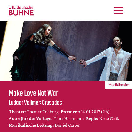
Kritiken
Schauspiel
Musiktheater
Tanz
Crossover
Bühnenwelt
Festivals & Veranstaltungen
Musiktheater
Menschen & Theater
Make Love Not War
Themen
Ludger Vollmer: Crusades
Internationales
Theater:
Theater Freiburg
Premiere:
14.01.2017 (UA)
Nachrufe
Autor(in) der Vorlage:
Tiina Hartmann
Regie:
Neco Celik
Medientipps
Musikalische Leitung:
Daniel Carter