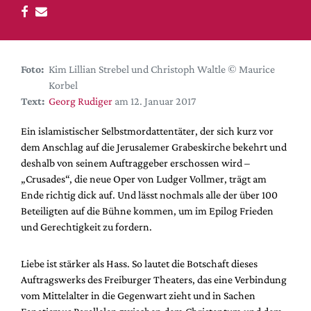
DdB-map
Kalender
Premierensuche
Foto:
Kim Lillian Strebel und Christoph Waltle © Maurice
Festival-Planer
Korbel
Hefte
Text:
Georg Rudiger
am 12. Januar 2017
Alle Hefte
Ein islamistischer Selbstmordattentäter, der sich kurz vor
Leseproben
dem Anschlag auf die Jerusalemer Grabeskirche bekehrt und
deshalb von seinem Auftraggeber erschossen wird –
Podcast
„Crusades“, die neue Oper von Ludger Vollmer, trägt am
Service
Ende richtig dick auf. Und lässt nochmals alle der über 100
Beteiligten auf die Bühne kommen, um im Epilog Frieden
Shop / Abo
und Gerechtigkeit zu fordern.
Newsletter
Redaktion
Liebe ist stärker als Hass. So lautet die Botschaft dieses
Autor:innen
Auftragswerks des Freiburger Theaters, das eine Verbindung
vom Mittelalter in die Gegenwart zieht und in Sachen
Partner