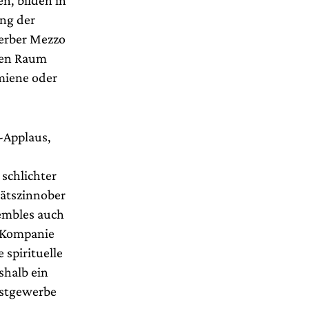
ng der
erber Mezzo
den Raum
smiene oder
-Applaus,
 schlichter
tätszinnober
sembles auch
r Kompanie
 spirituelle
shalb ein
unstgewerbe