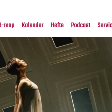
Premierensuche
Alle Hefte
Partne
Festival-Planer
Leseproben
Media
B-map
Kalender
Hefte
Podcast
Servi