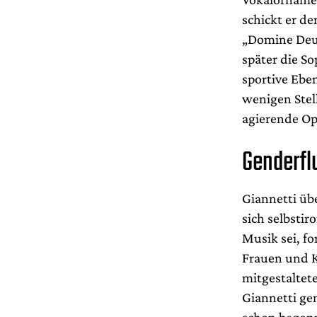
schickt er d
„Domine Deus
später die So
sportive Ebe
wenigen Stel
agierende Op
Genderfl
Giannetti üb
sich selbstir
Musik sei, f
Frauen und K
mitgestaltet
Giannetti ge
schon begonn