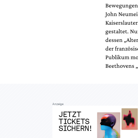
Bewegungen s
John Neumei
Kaiserslaute
gestaltet. Nu
dessen „Alter
der französi
Publikum mod
Beethovens „M
Anzeige