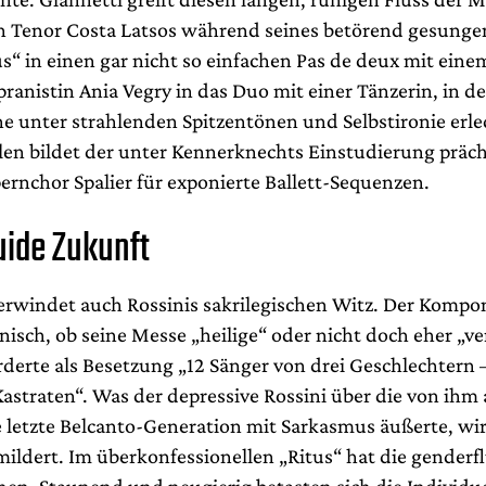
en Tenor Costa Latsos während seines betörend gesunge
“ in einen gar nicht so einfachen Pas de deux mit ein
pranistin Ania Vegry in das Duo mit einer Tänzerin, in d
ne unter strahlenden Spitzentönen und Selbstironie erle
len bildet der unter Kennerknechts Einstudierung präch
ernchor Spalier für exponierte Ballett-Sequenzen.
uide Zukunft
erwindet auch Rossinis sakrilegischen Witz. Der Kompon
onisch, ob seine Messe „heilige“ oder nicht doch eher „v
orderte als Besetzung „12 Sänger von drei Geschlechtern
astraten“. Was der depressive Rossini über die von ihm 
e letzte Belcanto-Generation mit Sarkasmus äußerte, wi
mildert. Im überkonfessionellen „Ritus“ hat die genderf
en. Staunend und neugierig betasten sich die Individue