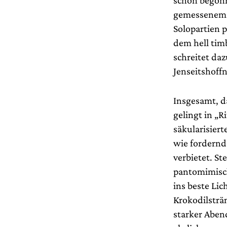
gemessenem 
Solopartien 
dem hell tim
schreitet daz
Jenseitshoff
Insgesamt, d
gelingt in „
säkularisiert
wie fordernde
verbietet. St
pantomimisch
ins beste Lic
Krokodilsträn
starker Abend