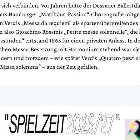
ich verbinden. Vor Jahren hatte der Dessauer Ballettdir
ers Hamburger „Matthäus-Passion“-Choreografie mitge
rn Verdis „Messa da requiem“ als spartenübergreifendes 
n also Gioachino Rossinis „Petite messe solennelle“, die 
ssünden“ entstand 1865 für einen privaten Anlass. In de
schen Messe-Besetzung mit Harmonium stehend war sie 
ern und trotzdem – wie später Verdis „Quattro pezzi sa
issa solemnis“ – aus der Zeit gefallen.