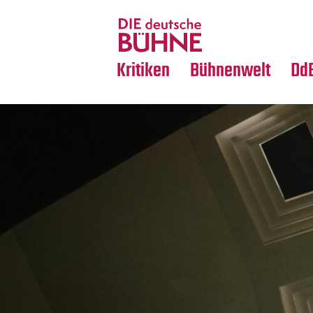
Tanz
Nachrufe
Crossover
Medientipps
Kritiken
Bühnenwelt
Dd