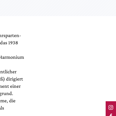
hrsparten-
 das 1938
m Harmonium
ntlicher
) dirigiert
ment einer
grund.
ume, die
ls