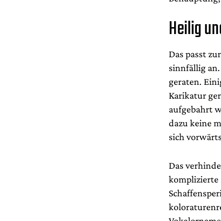
Heilig un
Das passt zu
sinnfällig a
geraten. Eini
Karikatur ge
aufgebahrt w
dazu keine m
sich vorwärts
Das verhinder
komplizierte
Schaffensper
koloraturenr
Vokalornament