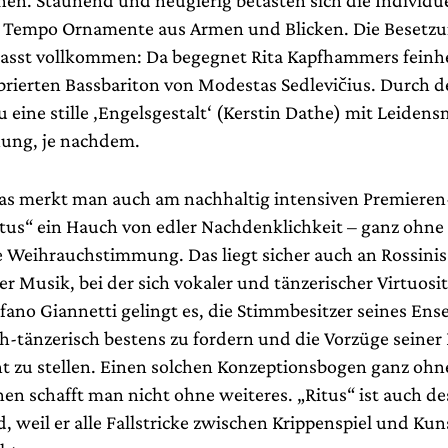
Tempo Ornamente aus Armen und Blicken. Die Besetzu
passt vollkommen: Da begegnet Rita Kapfhammers feinh
brierten Bassbariton von Modestas Sedlevičius. Durch 
u eine stille ‚Engelsgestalt‘ (Kerstin Dathe) mit Leiden
nung, je nachdem.
as merkt man auch am nachhaltig intensiven Premieren
Ritus“ ein Hauch von edler Nachdenklichkeit – ganz ohne
e Weihrauchstimmung. Das liegt sicher auch an Rossinis
r Musik, bei der sich vokaler und tänzerischer Virtuosi
efano Giannetti gelingt es, die Stimmbesitzer seines En
-tänzerisch bestens zu fordern und die Vorzüge seine
ht zu stellen. Einen solchen Konzeptionsbogen ganz ohne
en schafft man nicht ohne weiteres. „Ritus“ ist auch de
, weil er alle Fallstricke zwischen Krippenspiel und K