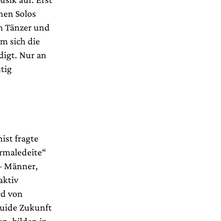
nen Solos
em Tänzer und
em sich die
digt. Nur an
tig
ist fragte
ermaledeite“
 – Männer,
aktiv
rd von
luide Zukunft
n, bilden in