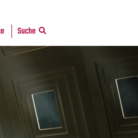
r
daten
ce
Suche