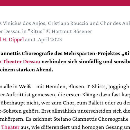
 Vinicius dos Anjos, Cristiana Rauccio und Chor des An
r Dessau in "Ritus" © Hartmut Bösener
 H. Dippel
am 1. April 2023
iannettis Choreografie des Mehrsparten-Projektes „R
n Theater Dessau
verbinden sich sinnfällig und sensib
 einem starken Abend.
n alle in Weiß – mit Hemden, Blusen, T-Shirts, Joggingh
ter Auftritt ist gemessen, die ersten Klänge dazu fast ka
überhaupt nicht, wer zum Chor, zum Ballett oder zu de
-Solisten gehört. Erst allmählich unterscheiden sich di
mkörpern. Es zeichnet Stefano Giannettis Choreografie
 Theater
aus, wie differenziert und homogen Gesang u