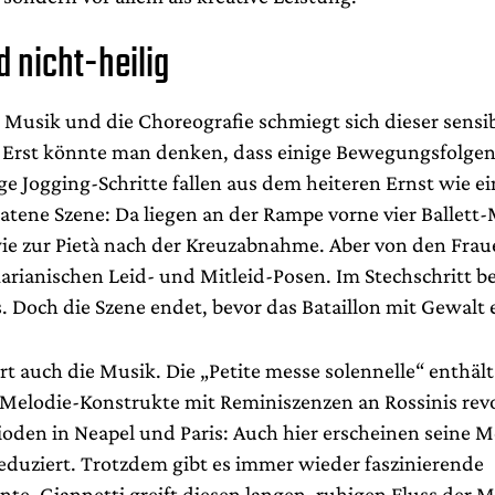
d nicht-heilig
r Musik und die Choreografie schmiegt sich dieser sensi
n. Erst könnte man denken, dass einige Bewegungsfolgen
ge Jogging-Schritte fallen aus dem heiteren Ernst wie ei
ratene Szene: Da liegen an der Rampe vorne vier Ballett
ie zur Pietà nach der Kreuzabnahme. Aber von den Fraue
arianischen Leid- und Mitleid-Posen. Im Stechschritt b
. Doch die Szene endet, bevor das Bataillon mit Gewalt e
t auch die Musik. Die „Petite messe solennelle“ enthält
 Melodie-Konstrukte mit Reminiszenzen an Rossinis rev
ioden in Neapel und Paris: Auch hier erscheinen seine 
eduziert. Trotzdem gibt es immer wieder faszinierende
e. Giannetti greift diesen langen, ruhigen Fluss der M