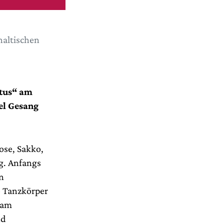
haltischen
itus“ am
el Gesang
ose, Sakko,
rg. Anfangs
n
e Tanzkörper
 am
nd