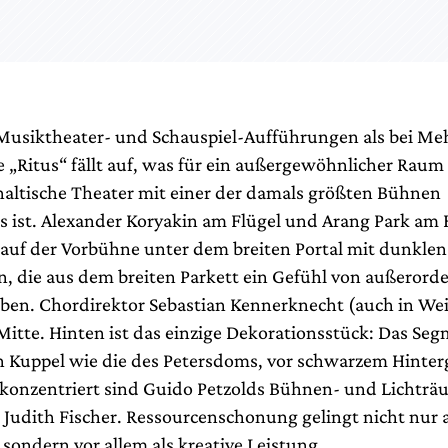
Musiktheater- und Schauspiel-Aufführungen als bei Me
e „Ritus“ fällt auf, was für ein außergewöhnlicher Raum
haltische Theater mit einer der damals größten Bühnen
s ist. Alexander Koryakin am Flügel und Arang Park a
n auf der Vorbühne unter dem breiten Portal mit dunklen
n, die aus dem breiten Parkett ein Gefühl von außerorde
ben. Chordirektor Sebastian Kennerknecht (auch in Weiß
Mitte. Hinten ist das einzige Dekorationsstück: Das Seg
 Kuppel wie die des Petersdoms, vor schwarzem Hinter
 konzentriert sind Guido Petzolds Bühnen- und Lichträ
Judith Fischer. Ressourcenschonung gelingt nicht nur a
sondern vor allem als kreative Leistung.