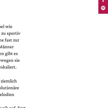
bel wie
 zu sportiv
ne fast zur
-Männer
n gibt es
ewegen sie
skaliert.
 ziemlich
olutionäre
Melodien
usik auf. Erst