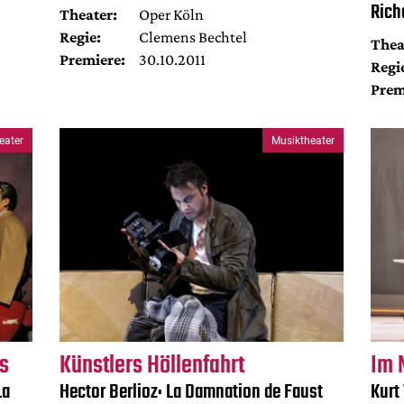
Rich
Theater:
Oper Köln
Regie:
Clemens Bechtel
Thea
Premiere:
30.10.2011
Regi
Prem
eater
Musiktheater
s
Künstlers Höllenfahrt
Im 
La
Hector Berlioz: La Damnation de Faust
Kurt