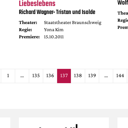
Liebeslebens
Wolf
Richard Wagner: Tristan und Isolde
Thea
Regi
Theater:
Staatstheater Braunschweig
Prem
Regie:
Yona Kim
Premiere:
15.10.2011
Seitennumm
1
…
135
136
137
138
139
…
144
der
Beiträge