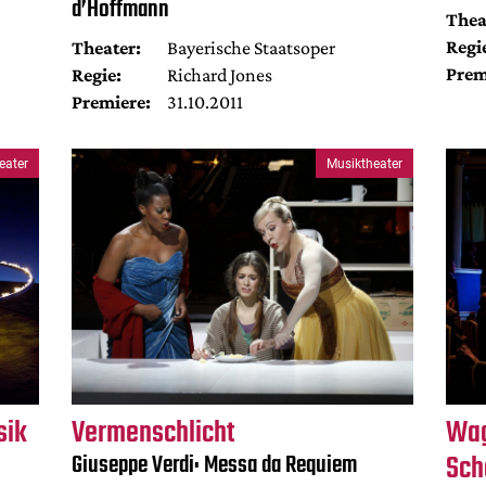
d’Hoffmann
Thea
Regi
Theater:
Bayerische Staatsoper
Prem
Regie:
Richard Jones
Premiere:
31.10.2011
eater
Musiktheater
sik
Vermenschlicht
Wag
Sch
Giuseppe Verdi: Messa da Requiem