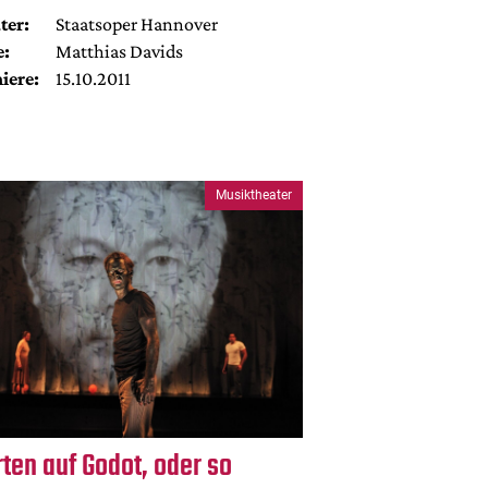
ter:
Staatsoper Hannover
e:
Matthias Davids
iere:
15.10.2011
Musiktheater
ten auf Godot, oder so