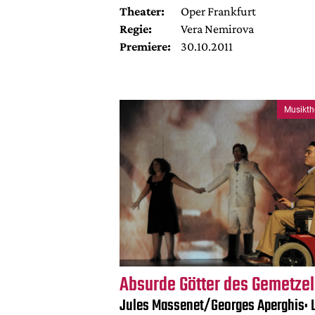
Theater:
Oper Frankfurt
Regie:
Vera Nemirova
Premiere:
30.10.2011
Musikth
Absurde Götter des Gemetzel
Jules Massenet/Georges Aperghis: 