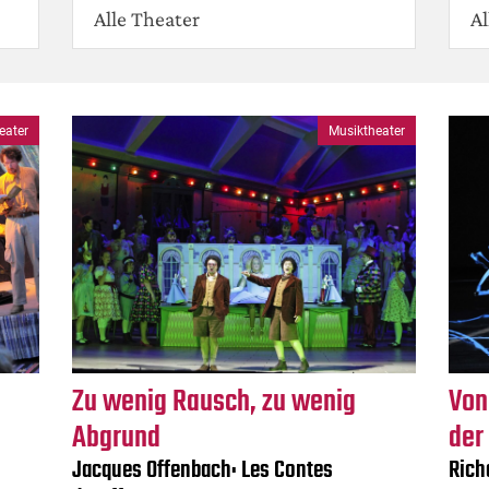
Alle Theater
Al
eater
Musiktheater
Zu wenig Rausch, zu wenig
Von
Abgrund
der
Jacques Offenbach: Les Contes
Rich