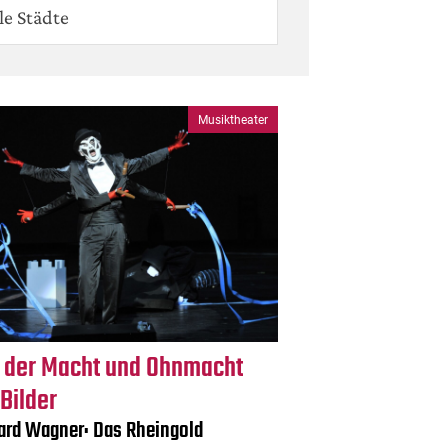
le Städte
Musiktheater
 der Macht und Ohnmacht
 Bilder
ard Wagner: Das Rheingold