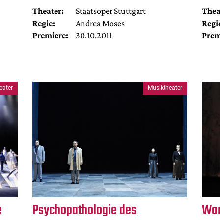
Theater:
Staatsoper Stuttgart
Thea
Regie:
Andrea Moses
Regi
Premiere:
30.10.2011
Prem
eater
Musiktheater
e
Psychopathologie des
War