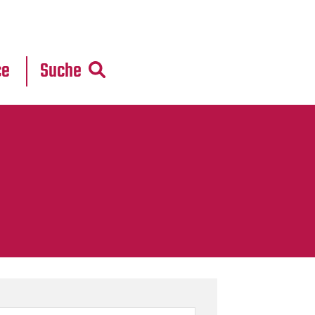
r
daten
ce
Suche