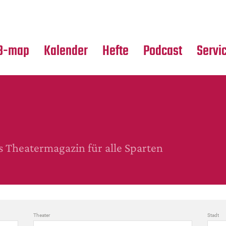
Premierensuche
Alle Hefte
Partne
Festival-Planer
Leseproben
Media
B-map
Kalender
Hefte
Podcast
Servi
Theatermagazin für alle Sparten
Theater
Stadt