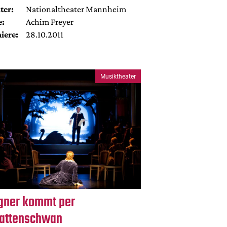
ter:
Nationaltheater Mannheim
e:
Achim Freyer
iere:
28.10.2011
Musiktheater
ner kommt per
attenschwan