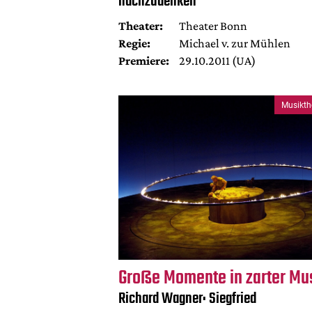
nachzudenken
Theater:
Theater Bonn
Regie:
Michael v. zur Mühlen
Premiere:
29.10.2011 (UA)
Musikth
Große Momente in zarter Mu
Richard Wagner: Siegfried