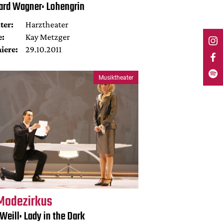
ard Wagner: Lohengrin
ter:
Harztheater
e:
Kay Metzger
iere:
29.10.2011
Musiktheater
Modezirkus
 Weill: Lady in the Dark