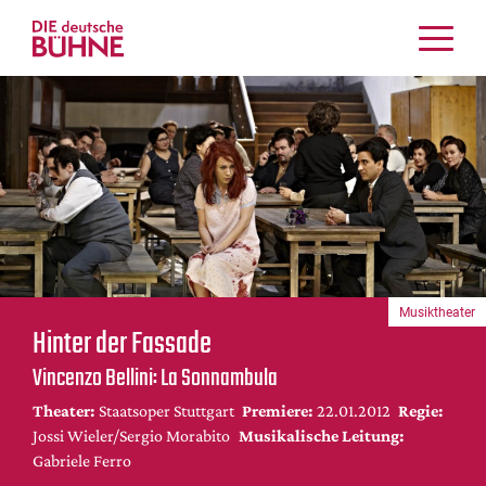
Kritiken
Schauspiel
Musiktheater
Tanz
Crossover
Bühnenwelt
Festivals & Veranstaltungen
Musiktheater
Menschen & Theater
Hinter der Fassade
Themen
Vincenzo Bellini: La Sonnambula
Internationales
Theater:
Staatsoper Stuttgart
Premiere:
22.01.2012
Regie:
Nachrufe
Jossi Wieler/Sergio Morabito
Musikalische Leitung:
Medientipps
Gabriele Ferro