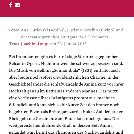
DdB-map
Kalender
Premierensuche
Foto:
Ana Durlovski (Amina), Luciano Botelho (Elvino) und
Festival-Planer
der Staatsopernchor Stuttgart. © A.T. Schaefer
Hefte
Text:
Joachim Lange
am 23. Januar 2012
Alle Hefte
Bei Intendanten gibt es hartnäckige Vorurteile gegenüber
Leseproben
Belcanto Opern. Nicht nur weil die schwer zu besetzen sind.
Die Musik von Bellinis „Sonnambula“ (1831) entfaltet auch
Podcast
aber heute noch sofort unwiderstehlichen Charme. In der
Service
Geschichte landet die schlafwandelnde Amina kurz vor ihrer
Hochzeit genau im Bett eines anderen Mannes. Das nutzt
Shop / Abo
eine Verflossene ihres Bräutigams prompt aus, macht es
Newsletter
öffentlich und kann sich so für kurze Zeit den immer noch
Redaktion
begehrten Elvino als Bräutigam zurückholen. Auf den ersten
Blick geht die Geschichte am Ende doch noch gut aus. Der
Autor:innen
weitgereiste heimkehrende Graf, in dessen Bett Amina,
Partner
gelandet war, kennt das Phänomen des Nachtwandelns und