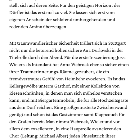
Mediadaten
stellt sich auf deren Seite. Für den geistigen Horizont der
Dörfler ist das erst mal zu viel. Sie lassen sich erst vom
Suche
eigenen Anschein der schlafend umhergehenden und
redenden Amina überzeugen.
Mit traumwandlerischer Sicherheit trällert sich in Stuttgart
nicht nur die betörend höhensichere Ana Durlovski in der
Titelrolle durch den Abend. Für die erste Inszenierung Jossi
Wielers als Intendant hat Anna Viebrock ebenso sicher einen
ihrer Traumerinnerungs-Räume gezaubert, die ein
fremdvertrautes Gefühl von Heimkehr evozieren. Es ist das
Kellergewölbe unterm Gasthof, mit einer Kollektion von
Riesenschränken, in denen man sich mühelos verstecken
kann, und mit Biergartenmöbeln, die für alle Hochzeitsgäste
aus dem Dorf reichen. Eine großgemusterte Zwischenwand
genügt und schon ist das Gastzimmer samt Klappcouch für
den Grafen bereit. Man nimmt Viebrock, Wieler und vor
allem dem exzellenten, in eine Hauptrolle avancierenden
Chor (Leitung: Michael Alber) jeden Pinselstrich ihrer