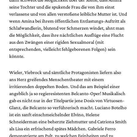
seine Tochter und die spukende Frau die von ihm einst
verlassene und von allen verstoßene leibliche Mutter ist. Und
wenn Amina bei ihrem öffentlichen Entlastungs-Auftritt als
Schlafwandlerin, blutend vor Schmerzen windet, ahnt man
die Möglichkeit, dass ihre nächtlichen Ausflüge eine Flucht
aus den Zwängen einer rigiden Sexualmoral (mit
entsprechenden, vielleicht fehlgeborenen Folgen) sein
könnte.
Wieler, Viebrock und sämtliche Protagonisten liefern also
ans Herz greifendes Menschentheater mit einem
irritierenden doppelten Boden. Und das am Beispiel einer
angeblich ja so regieresistenten Belcanto-Oper! Musikalisch
gab es nicht nur in der Titelpartie jene Dosis von Virtuosen-
Glanz, die Belcanto so verführerisch macht. Luciano Botelho
ist ein sanft einschmeichelnder Elvino, Helene
Schneiderman eine beherzte Ziehmutter und Catriona Smith
als Lisa ein erfrischend spätes Mädchen. Gabriele Ferro
demonstrierte am Pult, zu welchen Feinheiten und zu