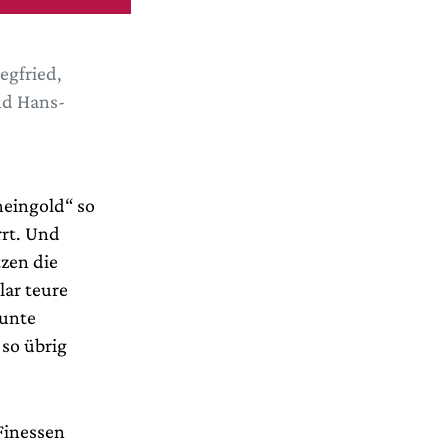
egfried,
nd Hans-
heingold“ so
rrt. Und
tzen die
lar teure
bunte
 so übrig
Finessen