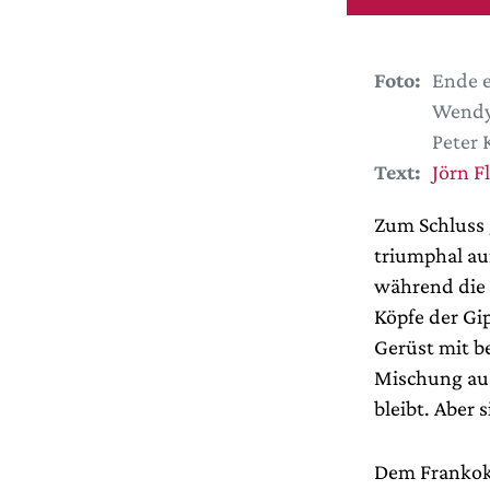
Foto:
Ende e
Wendy 
Peter 
Text:
Jörn F
Zum Schluss g
triumphal au
während die 
Köpfe der Gip
Gerüst mit b
Mischung aus
bleibt. Aber
Dem Frankok