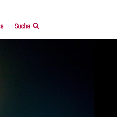
r
daten
ce
Suche