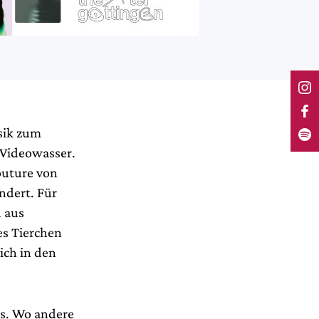
usik zum
s Videowasser.
outure von
ndert. Für
n aus
es Tierchen
ich in den
sis. Wo andere