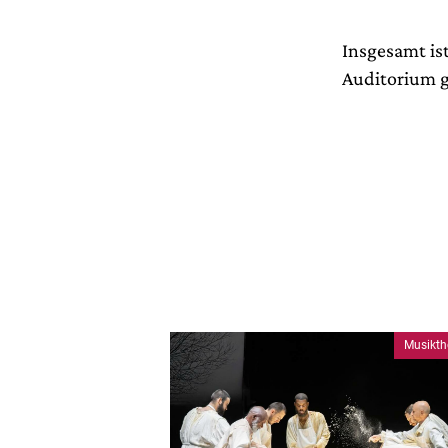
Insgesamt is
Auditorium g
Musikth