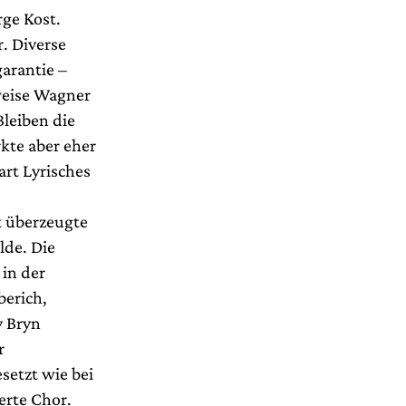
rge Kost.
. Diverse
arantie –
weise Wagner
Bleiben die
kte aber eher
art Lyrisches
t überzeugte
lde. Die
 in der
berich,
y Bryn
r
setzt wie bei
erte Chor.