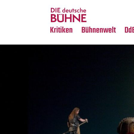
Tanz
Nachrufe
Crossover
Medientipps
Kritiken
Bühnenwelt
Dd