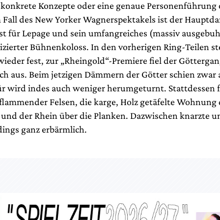
s konkrete Konzepte oder eine genaue Personenführung 
m Fall des New Yorker Wagnerspektakels ist der Hauptdar
bst für Lepage und sein umfangreiches (massiv ausgebu
izierter Bühnenkoloss. In den vorherigen Ring-Teilen st
ieder fest, zur „Rheingold“-Premiere fiel der Götterga
ach aus. Beim jetzigen Dämmern der Götter schien zwar a
ür wird indes auch weniger herumgeturnt. Stattdessen 
flammender Felsen, die karge, Holz getäfelte Wohnung 
und der Rhein über die Planken. Dazwischen knarzte u
rdings ganz erbärmlich.