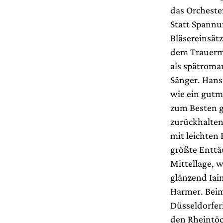
das Orcheste
Statt Spannu
Bläsereinsät
dem Trauerma
als spätroma
Sänger. Hans
wie ein gutm
zum Besten ge
zurückhaltend
mit leichten
größte Enttäu
Mittellage, w
glänzend Iai
Harmer. Bei
Düsseldorfer
den Rheintöc