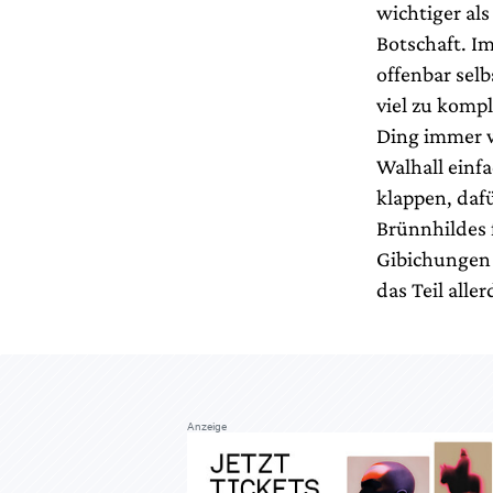
wichtiger al
Botschaft. I
offenbar sel
viel zu kompl
Ding immer w
Walhall einf
klappen, daf
Brünnhildes 
Gibichungen 
das Teil alle
Anzeige