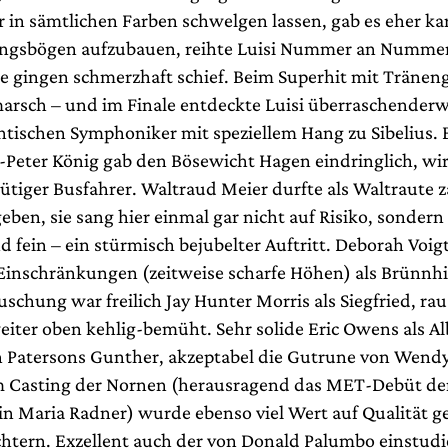
r in sämtlichen Farben schwelgen lassen, gab es eher ka
ngsbögen aufzubauen, reihte Luisi Nummer an Nummer
ze gingen schmerzhaft schief. Beim Superhit mit Träneng
rsch – und im Finale entdeckte Luisi überraschender
ntischen Symphoniker mit speziellem Hang zu Sibelius. 
-Peter König gab den Bösewicht Hagen eindringlich, wir
ütiger Busfahrer. Waltraud Meier durfte als Waltraute z
ben, sie sang hier einmal gar nicht auf Risiko, sondern
 fein – ein stürmisch bejubelter Auftritt. Deborah Voig
 Einschränkungen (zeitweise scharfe Höhen) als Brünnhi
schung war freilich Jay Hunter Morris als Siegfried, rau
eiter oben kehlig-bemüht. Sehr solide Eric Owens als Al
n Patersons Gunther, akzeptabel die Gutrune von Wend
m Casting der Nornen (herausragend das MET-Debüt de
in Maria Radner) wurde ebenso viel Wert auf Qualität ge
htern. Exzellent auch der von Donald Palumbo einstudi