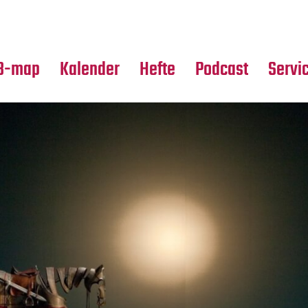
Premierensuche
Alle Hefte
Partne
Festival-Planer
Leseproben
Media
B-map
Kalender
Hefte
Podcast
Servi