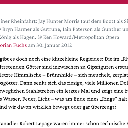
iner Rheinfahrt: Jay Hunter Morris (auf dem Boot) als Si
Bryn Harmer als Gutrune, Iain Paterson als Gunther u
König als Hagen. © Ken Howard/Metropolitan Opera
lorian Fuchs
am 30. Januar 2012
ibt es doch noch eine klitzekleine Regieidee: Die im „R
ftretenden Götter sind inzwischen zu Gipsfiguren ersta
letzte Himmlische – Brünnhilde – sich meuchelt, zerpla
sgötter. Dann senkt sich das riesige, viele Millionen Dol
eweglichen Stahlstreben ein letztes Mal und zeigt eine 
 Wasser, Feuer, Licht – was am Ende eines „Rings“ halt
 sind wir davon wirklich bewegt oder gar überzeugt?
anadier Robert Lepage waren immer schon technische 