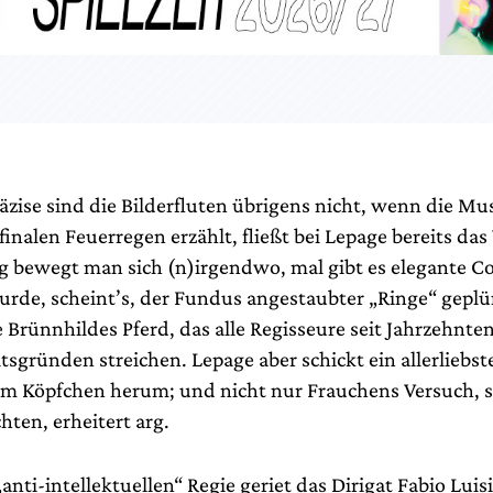
äzise sind die Bilderfluten übrigens nicht, wenn die M
finalen Feuerregen erzählt, fließt bei Lepage bereits da
bewegt man sich (n)irgendwo, mal gibt es elegante C
urde, scheint’s, der Fundus angestaubter „Ringe“ geplü
 Brünnhildes Pferd, das alle Regisseure seit Jahrzehnte
tsgründen streichen. Lepage aber schickt ein allerliebst
m Köpfchen herum; und nicht nur Frauchens Versuch, s
hten, erheitert arg.
anti-intellektuellen“ Regie geriet das Dirigat Fabio Lui