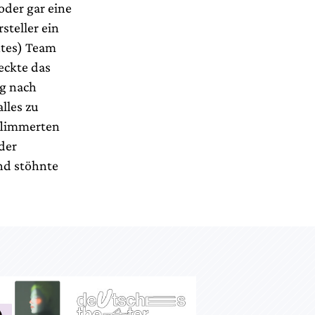
oder gar eine
steller ein
htes) Team
eckte das
ng nach
lles zu
flimmerten
der
nd stöhnte