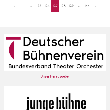
Seitennummerieru
1
…
125
126
127
128
129
…
144
←
→
der
Beiträge
Unser Herausgeber