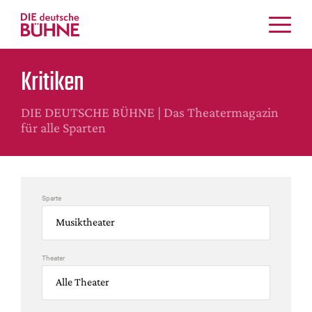
Kritiken
Kritiken
Schauspiel
Musiktheater
DIE DEUTSCHE BÜHNE | Das Theatermagazin
Tanz
für alle Sparten
Crossover
Bühnenwelt
Festivals & Veranstaltungen
Sparte
Menschen & Theater
Themen
Internationales
Theater
Nachrufe
Medientipps