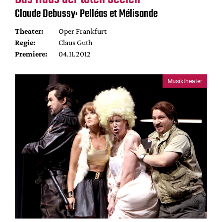
Mediadaten
Claude Debussy: Pelléas et Mélisande
Suche
Theater:
Oper Frankfurt
Regie:
Claus Guth
Premiere:
04.11.2012
Musiktheater