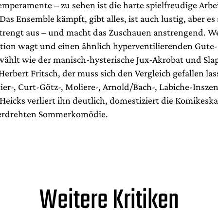
mperamente – zu sehen ist die harte spielfreudige Arbei
 Das Ensemble kämpft, gibt alles, ist auch lustig, aber es
rengt aus – und macht das Zuschauen anstrengend. We
ition wagt und einen ähnlich hyperventilierenden Gute
wählt wie der manisch-hysterische Jux-Akrobat und Slap
erbert Fritsch, der muss sich den Vergleich gefallen la
er-, Curt-Götz-, Moliere-, Arnold/Bach-, Labiche-Insze
eicks verliert ihn deutlich, domestiziert die Komikeska
überdrehten Sommerkomödie.
Weitere Kritiken