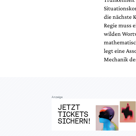
Situationsko
die nächste K
Regie muss e
wilden Wortw
mathematisch
legt eine Ass
Mechanik des
Anzeige