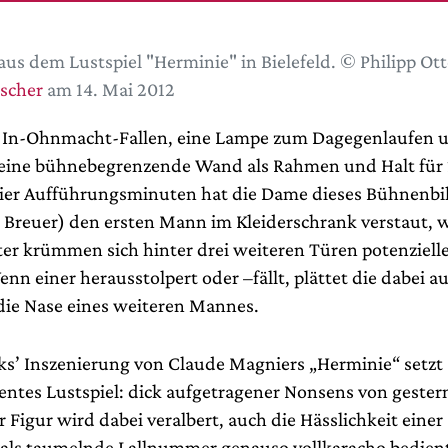
aus dem Lustspiel "Herminie" in Bielefeld. © Philipp Ot
ischer
am 14. Mai 2012
m In-Ohnmacht-Fallen, eine Lampe zum Dagegenlaufen 
ine bühnebegrenzende Wand als Rahmen und Halt für 
ier Aufführungsminuten hat die Dame dieses Bühnenbi
 Breuer) den ersten Mann im Kleiderschrank verstaut, 
er krümmen sich hinter drei weiteren Türen potenziell
nn einer herausstolpert oder –fällt, plättet die dabei 
die Nase eines weiteren Mannes.
ks’ Inszenierung von Claude Magniers „Herminie“ setzt 
entes Lustspiel: dick aufgetragener Nonsens von gester
r Figur wird dabei veralbert, auch die Hässlichkeit eine
als taumelnde Lallnummer genauso vollkaracho bedient