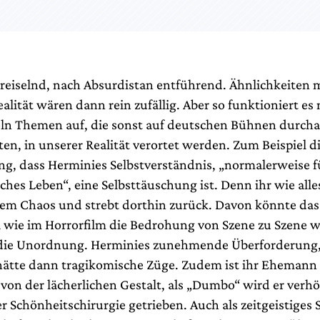
reiselnd, nach Absurdistan entführend. Ähnlichkeiten m
lität wären dann rein zufällig. Aber so funktioniert es
ln Themen auf, die sonst auf deutschen Bühnen durcha
ten, in unserer Realität verortet werden. Zum Beispiel d
g, dass Herminies Selbstverständnis, „normalerweise f
ches Leben“, eine Selbsttäuschung ist. Denn ihr wie all
m Chaos und strebt dorthin zurück. Davon könnte das
a wie im Horrorfilm die Bedrohung von Szene zu Szene 
die Unordnung. Herminies zunehmende Überforderung, 
hätte dann tragikomische Züge. Zudem ist ihr Ehemann 
r von der lächerlichen Gestalt, als „Dumbo“ wird er verh
r Schönheitschirurgie getrieben. Auch als zeitgeistiges 