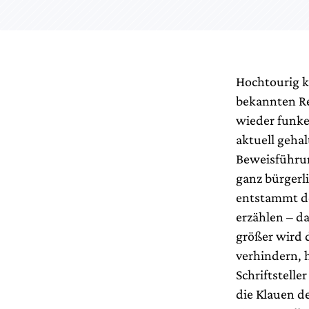
Hochtourig k
bekannten Rea
wieder funke
aktuell gehal
Beweisführun
ganz bürgerli
entstammt de
erzählen – d
größer wird 
verhindern, 
Schriftstelle
die Klauen de