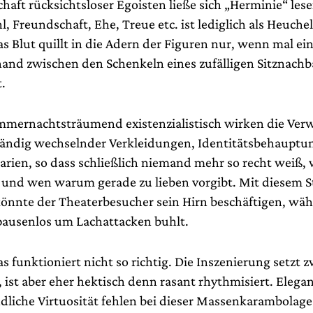
chaft rücksichtsloser Egoisten ließe sich „Herminie“ lese
, Freundschaft, Ehe, Treue etc. ist lediglich als Heuchel
as Blut quillt in die Adern der Figuren nur, wenn mal e
and zwischen den Schenkeln eines zufälligen Sitznachba
.
mernachtsträumend existenzialistisch wirken die Ver
tändig wechselnder Verkleidungen, Identitätsbehaupt
rien, so dass schließlich niemand mehr so recht weiß, w
st und wen warum gerade zu lieben vorgibt. Mit diesem S
önnte der Theaterbesucher sein Hirn beschäftigen, wäh
ausenlos um Lachattacken buhlt.
 funktioniert nicht so richtig. Die Inszenierung setzt z
, ist aber eher hektisch denn rasant rhythmisiert. Elegan
dliche Virtuosität fehlen bei dieser Massenkarambolage 