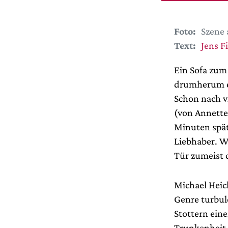
Foto:
Szene 
Text:
Jens F
Ein Sofa zu
drumherum e
Schon nach v
(von Annette
Minuten spät
Liebhaber. We
Tür zumeist 
Michael Heic
Genre turbul
Stottern eine
Trunkenheit 