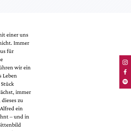
it einer uns
 nicht. Immer
us für
ie
ühren wir ein
es Leben
 Stück
wächst, immer
dieses zu
Alfred ein
öhnt – und in
Sittenbild