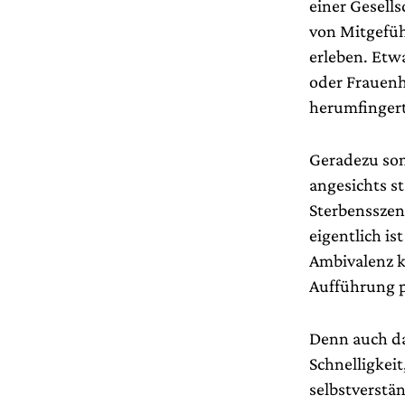
einer Gesells
von Mitgefühl
erleben. Etw
oder Frauenh
herumfingert
Geradezu som
angesichts s
Sterbensszena
eigentlich i
Ambivalenz k
Aufführung p
Denn auch das
Schnelligkeit
selbstverstän