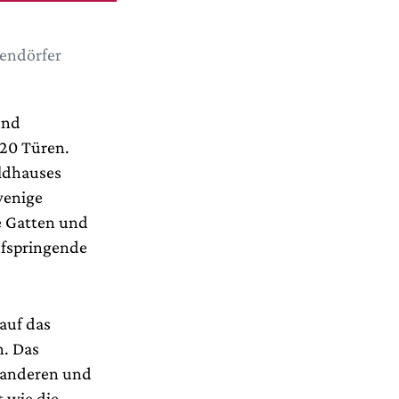
tendörfer
und
20 Türen.
ldhauses
wenige
e Gatten und
aufspringende
auf das
n. Das
r anderen und
 wie die