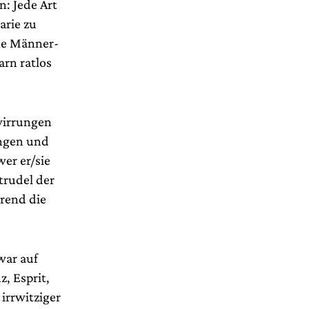
n: Jede Art
arie zu
ine Männer-
rn ratlos
wirrungen
ungen und
er er/sie
trudel der
rend die
war auf
z, Esprit,
irrwitziger