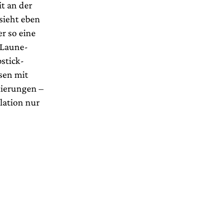
t an der
 sieht eben
r so eine
-Laune-
stick-
ssen mit
nierungen –
lation nur