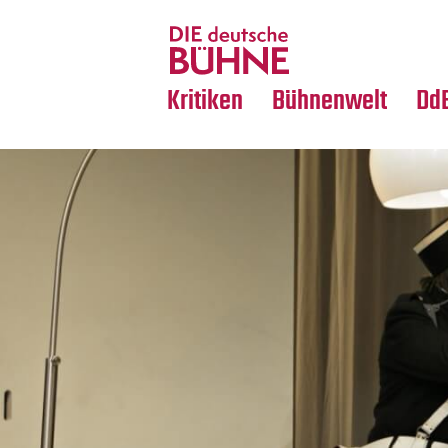
Tanz
Nachrufe
Crossover
Medientipps
Kritiken
Bühnenwelt
Dd