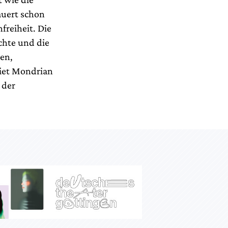
auert schon
freiheit. Die
chte und die
ten,
iet Mondrian
 der