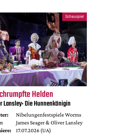
Schauspiel
chrumpfte Helden
er Lansley: Die Hunnenkönigin
ter:
Nibelungenfestspiele Worms
e:
James Seager & Oliver Lansley
iere:
17.07.2026 (UA)