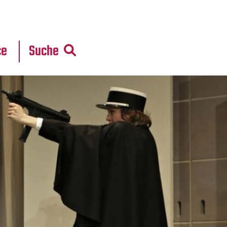
r
daten
ce
Suche