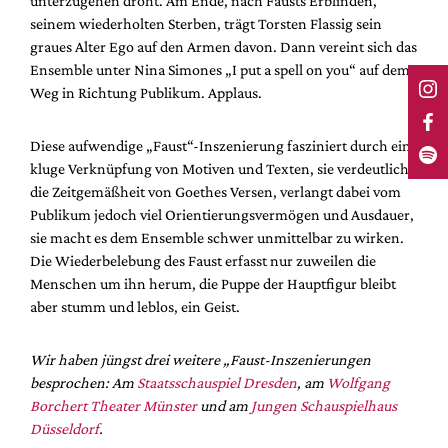
unterzugehen droht. Am Ende, nach Fausts Erblinden,
seinem wiederholten Sterben, trägt Torsten Flassig sein
graues Alter Ego auf den Armen davon. Dann vereint sich das
Ensemble unter Nina Simones „I put a spell on you“ auf dem
Weg in Richtung Publikum. Applaus.
Diese aufwendige „Faust“-Inszenierung fasziniert durch eine
kluge Verknüpfung von Motiven und Texten, sie verdeutlicht
die Zeitgemäßheit von Goethes Versen, verlangt dabei vom
Publikum jedoch viel Orientierungsvermögen und Ausdauer,
sie macht es dem Ensemble schwer unmittelbar zu wirken.
Die Wiederbelebung des Faust erfasst nur zuweilen die
Menschen um ihn herum, die Puppe der Hauptfigur bleibt
aber stumm und leblos, ein Geist.
Wir haben jüngst drei weitere „Faust-Inszenierungen
besprochen: Am
Staatsschauspiel Dresden
, am
Wolfgang
Borchert Theater Münster
und am
Jungen Schauspielhaus
Düsseldorf
.