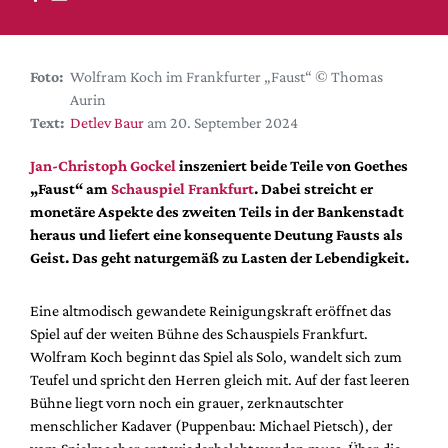
DdB-map
Kalender
Premierensuche
Foto:
Wolfram Koch im Frankfurter „Faust“ © Thomas
Aurin
Festival-Planer
Text:
Detlev Baur
am 20. September 2024
Hefte
Jan-Christoph Gockel
inszeniert beide Teile von Goethes
Alle Hefte
„Faust“ am
Schauspiel Frankfurt
. Dabei streicht er
Leseproben
monetäre Aspekte des zweiten Teils in der Bankenstadt
heraus und liefert eine konsequente Deutung Fausts als
Podcast
Geist. Das geht naturgemäß zu Lasten der Lebendigkeit.
Service
Eine altmodisch gewandete Reinigungskraft eröffnet das
Shop / Abo
Spiel auf der weiten Bühne des Schauspiels Frankfurt.
Newsletter
Wolfram Koch beginnt das Spiel als Solo, wandelt sich zum
Redaktion
Teufel und spricht den Herren gleich mit. Auf der fast leeren
Autor:innen
Bühne liegt vorn noch ein grauer, zerknautschter
menschlicher Kadaver (Puppenbau: Michael Pietsch), der
Partner