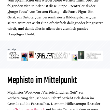
vom Spielmacher erst wiederbelebt werden muss. Über die
Mediadaten
folgenden vier Stunden ist diese Puppe – zentraler als der
Suche
„junge Faust“ von Torsten Flassig – die Faust-Figur: Ein
Geist, ein Untoter, der personifizierte Bildungsballast, der
selten animiert wirkt (und oft einfach daliegt oder hingesetzt
wird), und damit alles in allem eine ziemlich passive
Hauptfigur bleibt.
Anzeige
Mephisto im Mittelpunkt
Mephistos Wort vom „Viertelstündchen Zeit“ zur
Vorbereitung der „schönen Fahrt“ bezieht sich dann im
Grunde auf die Fahrt selbst. Denn im Höllentempo fährt der
nun
Gründgens-ähnlich
gekleidete Teufel mit dem grauen