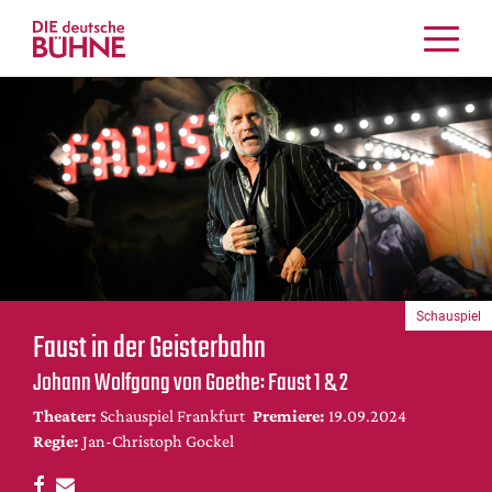
Kritiken
Schauspiel
Musiktheater
Tanz
Crossover
Bühnenwelt
Festivals & Veranstaltungen
Schauspiel
Menschen & Theater
Faust in der Geisterbahn
Themen
Johann Wolfgang von Goethe: Faust 1 & 2
Internationales
Theater:
Schauspiel Frankfurt
Premiere:
19.09.2024
Nachrufe
Regie:
Jan-Christoph Gockel
Medientipps