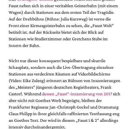
Faust neben sich in einer veritablen Geisterbahn (mit einem
Wagen) durch Stationen aus dem ersten Teil der Tragödie.
Auf der Drehbühne (Bühne: Julia Kurzweg) ist vorne die
Front einer Kirmesgeisterbahn zu sehen, die „Faust Welt“
betitelt ist. Auf der Rückseite bietet sich der Blick auf
Stationen wie Studierzimmer oder Gretchens Stube im
Innern der Bahn.
Nicht nur dieser konsequent bespielbare und skurrile
Schauplatz, sondern auch die Live-Übertragung einzelner
Stationen aus verdeckten Räumen auf Videobildschirme
(Video: Eike Zuleeg) erinnert an Bühnen von Inszenierungen
des „Meisters“ jüngeren deutschen Regietheaters, Frank
Castorf. Während
dessen „Faust“-Inszenierung von 2017
sich
aber nicht mit Goethes Werk begnügte, bleiben der
Frankfurter Regisseur Jan-Christoph Gockel und Dramaturg
Claus Philipp in ihrer gleichfalls raffinierten Textfassung eng
an Goethes Text. Der wird in diesem „Faust 1 & 2“ allerdings
intensiv durcheinandergemixt.