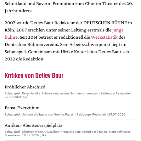
DdB-map
Schottland und Bayern. Promotion zum Chor im Theater des 20.
Jahrhunderts.
Kalender
2002 wurde Detlev Baur Redakteur der DEUTSCHEN BÜHNE in
Premierensuche
Köln, 2007 erschien unter seiner Leitung erstmals die
junge
Festival-Planer
bühne
. Seit 2014 betreut er redaktionell die
Werkstatistik
des
Hefte
Deutschen Bühnenvereins. Sein Arbeitsschwerpunkt liegt im
Schauspiel. Gemeinsam mit Ulrike Kolter leitet Detlev Baur seit
Alle Hefte
2022 die Redaktion.
Leseproben
Kritiken von Detlev Baur
Podcast
Fröhlicher Abschied
Service
Schauspiel • Peter Handke: Schnee von gestern, Schnee von morgen • Salzburger Festspiele •
27.07.2026 (UA)
Shop / Abo
Faust-Exerzitium
Newsletter
Schauspiel • Johann Wolfgang von Goethe: Faust I • Salzburger Festspiele • 25.07.2026
Redaktion
Antiken-Abenteuerspielplatz
Autor:innen
Schauspiel • Christian Weise, Olivia Ebert, Franziska Betz: Kampf der Titanen • Nationaltheater
Partner
Mannheim • 10.07.2026 (UA)