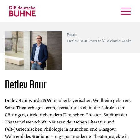
Kritiken
Foto:
Schauspiel
Detlev Baur Porträt © Melanie Zanin
Musiktheater
Tanz
Crossover
Bühnenwelt
Detlev Baur
Festivals & Veranstaltungen
Menschen & Theater
Detlev Baur wurde 1969 im oberbayerischen Weilheim geboren.
Themen
Seine Theaterbegeisterung verstärkte sich in der Schulzeit in
Internationales
Göttingen, direkt neben dem Deutschen Theater. Studium der
Nachrufe
Theaterwissenschaft, Neueren deutschen Literatur und
(Alt-)Griechischen Philologie in München und Glasgow.
Medientipps
Während des Studiums einige postmoderne Theaterprojekte in