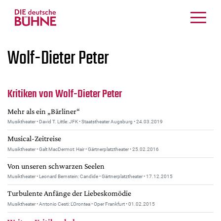
Kritiken
Wolf-Dieter Peter
Schauspiel
Musiktheater
Tanz
Kritiken von Wolf-Dieter Peter
Crossover
Mehr als ein „Bärliner“
Bühnenwelt
Musiktheater • David T. Little: JFK • Staatstheater Augsburg • 24.03.2019
Festivals & Veranstaltungen
Musical-Zeitreise
Menschen & Theater
Musiktheater • Galt MacDermot: Hair • Gärtnerplatztheater • 25.02.2016
Themen
Von unseren schwarzen Seelen
Internationales
Musiktheater • Leonard Bernstein: Candide • Gärtnerplatztheater • 17.12.2015
Nachrufe
Turbulente Anfänge der Liebeskomödie
Medientipps
Musiktheater • Antonio Cesti: L'Orontea • Oper Frankfurt • 01.02.2015