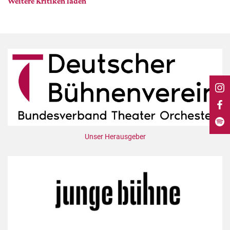
Weitere Kritiken laden
DdB-map
Kalender
Premierensuche
Festival-Planer
Hefte
Alle Hefte
Leseproben
Podcast
Unser Herausgeber
Service
Shop / Abo
Newsletter
Redaktion
Autor:innen
Partner