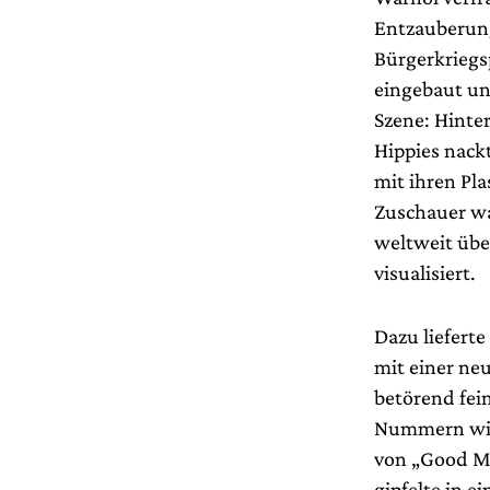
Entzauberung
Bürgerkriegs
eingebaut un
Szene: Hint
Hippies nack
mit ihren Pl
Zuschauer wa
weltweit übe
visualisiert.
Dazu liefert
mit einer ne
betörend fei
Nummern wie „
von „Good Mo
gipfelte in e