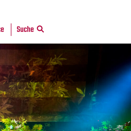
r
daten
ce
Suche