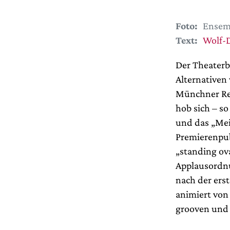
Foto:
Ensem
Text:
Wolf-D
Der Theaterb
Alternativen
Münchner Rei
hob sich – s
und das „Mei
Premierenpub
„standing ov
Applausordnu
nach der ers
animiert von 
grooven und 