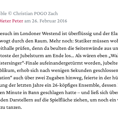
ble © Christian POGO Zach
ieter Peter
am 26. Februar 2016
esuch im Londoner Westend ist überflüssig und der Ela
 wogt durch den Raum. Mehr noch: Statiker müssen woh
thalle prüfen, denn da beulten die Seitenwände aus u
o toste der Jubelsturm am Ende los… Als wären eben „Wa
stersinger“-Finale aufeinandergetürmt worden, jubelte
likum, erhob sich nach wenigen Sekunden geschlossen
ation“ auch über zwei Zugaben hinweg, feierte in der h
ng der letzten Jahre ein 26-köpfiges Ensemble, dessen
ten Minute in Bann geschlagen hatte – und ließ sich üb
den Darstellern auf die Spielfläche ziehen, um noch ein
zu tanzen.