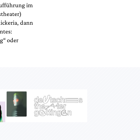
aufführung im
theater)
ickeria, dann
mtes:
g“ oder