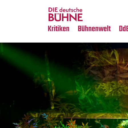
Tanz
Nachrufe
Crossover
Medientipps
Kritiken
Bühnenwelt
Dd