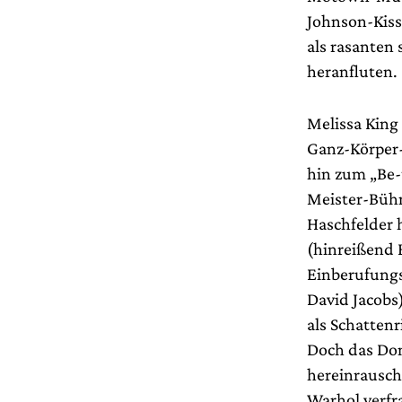
Johnson-Kissi
als rasanten
heranfluten.
Melissa King
Ganz-Körper-
hin zum „Be-
Meister-Bühn
Haschfelder 
(hinreißend 
Einberufungs
David Jacobs
als Schatten
Doch das Don
hereinrausch
Warhol verfra