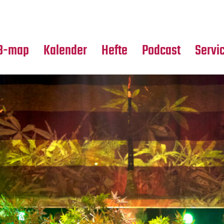
Premierensuche
Alle Hefte
Partne
Festival-Planer
Leseproben
Media
B-map
Kalender
Hefte
Podcast
Servi