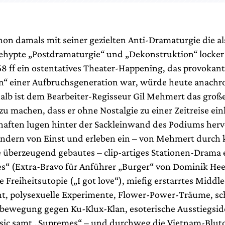
hon damals mit seiner gezielten Anti-Dramaturgie die al
ehypte „Postdramaturgie“ und „Dekonstruktion“ locker
8 ff ein ostentatives Theater-Happening, das provokant
en“ einer Aufbruchsgeneration war, würde heute anachro
alb ist dem Bearbeiter-Regisseur Gil Mehmert das groß
u machen, dass er ohne Nostalgie zu einer Zeitreise ein
chaften lugen hinter der Sackleinwand des Podiums herv
indern von Einst und erleben ein – von Mehmert durch 
 überzeugend gebautes – clip-artiges Stationen-Drama 
es“ (Extra-Bravo für Anführer „Burger“ von Dominik Hee
Freiheitsutopie („I got love“), miefig erstarrtes Middle
t, polysexuelle Experimente, Flower-Power-Träume, s
bewegung gegen Ku-Klux-Klan, esoterische Ausstiegsid
c samt „Supremes“ – und durchweg die Vietnam-Bluto