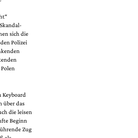
ht“
 Skandal-
en sich die
den Polizei
enkenden
nkenden
 Polen
am Keyboard
h über das
ch die leisen
nfte Beginn
sführende Zug
ß als