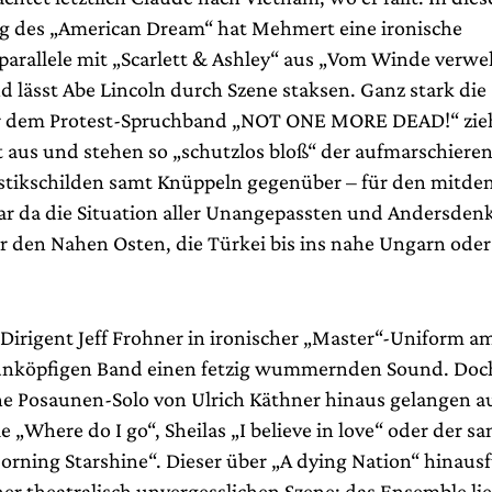
 des „American Dream“ hat Mehmert eine ironische
parallele mit „Scarlett & Ashley“ aus „Vom Winde verwe
d lässt Abe Lincoln durch Szene staksen. Ganz stark die
er dem Protest-Spruchband „NOT ONE MORE DEAD!“ zieh
t aus und stehen so „schutzlos bloß“ der aufmarschieren
astikschilden samt Knüppeln gegenüber – für den mitd
r da die Situation aller Unangepassten und Andersde
r den Nahen Osten, die Türkei bis ins nahe Ungarn oder
e Dirigent Jeff Frohner in ironischer „Master“-Uniform 
unköpfigen Band einen fetzig wummernden Sound. Doc
ne Posaunen-Solo von Ulrich Käthner hinaus gelangen au
Where do I go“, Sheilas „I believe in love“ oder der sa
rning Starshine“. Dieser über „A dying Nation“ hinau
iner theatralisch unvergesslichen Szene: das Ensemble lie