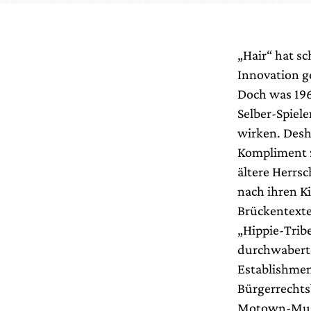
„Hair“ hat sc
Innovation g
Doch was 196
Selber-Spiel
wirken. Desh
Kompliment z
ältere Herrs
nach ihren K
Brückentexte
„Hippie-Trib
durchwaberte 
Establishmen
Bürgerrechts
Motown-Musi