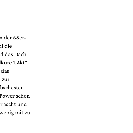
n der 68er-
l die
nd das Dach
lküre 1.Akt“
 das
 zur
übschesten
 Power schon
errascht und
 wenig mit zu