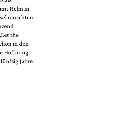
amt Helm in
sel rauschten
anzend
„Let the
schon in den
die Hoffnung
fünfzig Jahre