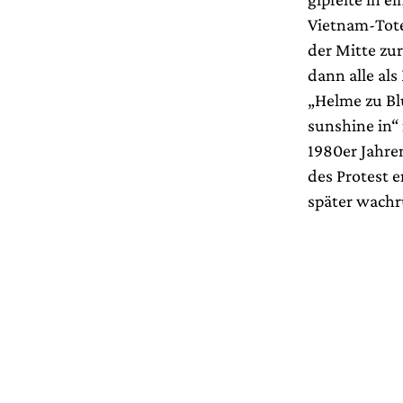
Vietnam-Tote
der Mitte zu
dann alle al
„Helme zu Bl
sunshine in“
1980er Jahre
des Protest 
später wachru