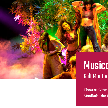
Musica
Galt MacDe
Theater:
Gärtne
Musikalische 