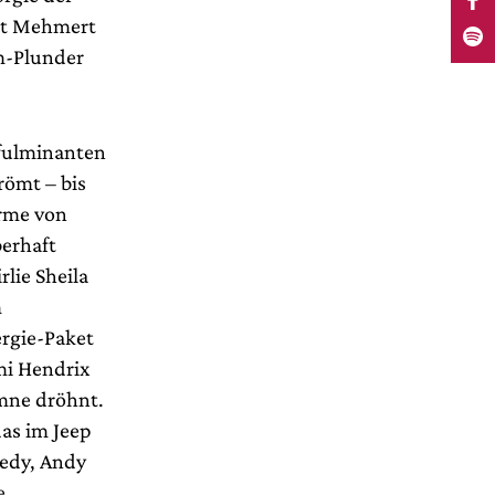
sst Mehmert
m-Plunder
 fulminanten
römt – bis
rme von
berhaft
lie Sheila
m
ergie-Paket
mi Hendrix
mne dröhnt.
as im Jeep
nedy, Andy
e