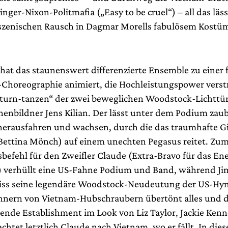
nger-Nixon-Politmafia („Easy to be cruel“) – all das lä
 szenischen Rausch in Dagmar Morells fabulösem Kostü
 hat das staunenswert differenzierte Ensemble zu einer
Choreographie animiert, die Hochleistungspower verst
turn-tanzen“ der zwei beweglichen Woodstock-Lichttü
enbildner Jens Kilian. Der lässt unter dem Podium zau
herausfahren und wachsen, durch die das traumhafte Gir
Bettina Mönch) auf einem unechten Pegasus reitet. Zu
befehl für den Zweifler Claude (Extra-Bravo für das En
) verhüllt eine US-Fahne Podium und Band, während Ji
riss seine legendäre Woodstock-Neudeutung der US-Hy
nern von Vietnam-Hubschraubern übertönt alles und d
ende Establishment im Look von Liz Taylor, Jackie Ken
chtet letztlich Claude nach Vietnam, wo er fällt. In dies