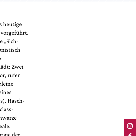
s heutige
 vorgeführt.
e „Sich-
nistisch
e
lädt: Zwei
or, rufen
kleine
eines
s). Hasch-
class-
chwarze
eale,
rgie der