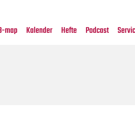
Premierensuche
Alle Hefte
Partne
Festival-Planer
Leseproben
Media
B-map
Kalender
Hefte
Podcast
Servi