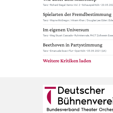
Tanz • Richard Siegal: Xerrox Vol. 2 • Schauspiel Köln • 20.05.20
Spielarten der Fremdbestimmung
Tanz • Wayne McGregor / Akram Khan / Douglas Lee: Eden | Ede
Im eigenen Universum
Tanz • Meg Stuart: Cascade • Ruhrtriennale, PACT Zollverein Es
Beethoven in Partystimmung
Tanz • Emanuele Soavi: Flut • Oper Köln • 05.09.2021 (UA)
Weitere Kritiken laden