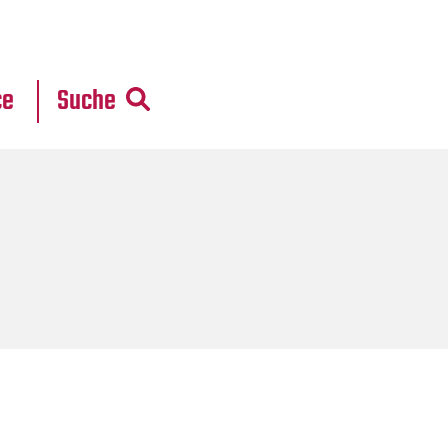
r
daten
ce
Suche