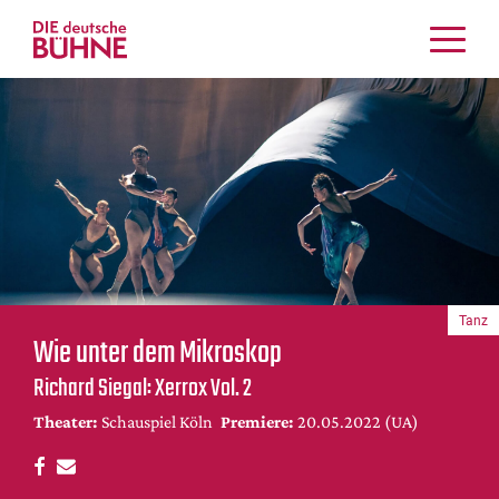
Kritiken
Schauspiel
Musiktheater
Tanz
Crossover
Bühnenwelt
Festivals & Veranstaltungen
Tanz
Menschen & Theater
Wie unter dem Mikroskop
Themen
Richard Siegal: Xerrox Vol. 2
Internationales
Theater:
Schauspiel Köln
Premiere:
20.05.2022 (UA)
Nachrufe
Medientipps