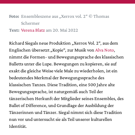
DdB-map
Kalender
Foto:
Ensembleszene aus „Xerrox vol. 2“ © Thomas
Premierensuche
Schermer
Text:
Verena Blatz
am 20. Mai 2022
Festival-Planer
Hefte
Richard Siegals neue Produktion „Xerrox Vol. 2“, aus dem
Englischen übersetzt „Kopie“, zur Musik von
Alva Noto
,
Alle Hefte
nimmt die Formen- und Bewegungssprache des klassischen
Leseproben
Balletts unter die Lupe. Bewegungen zu kopieren, sie auf
exakt die gleiche Weise viele Male zu wiederholen, ist ein
Podcast
bedeutendes Merkmal der Bewegungssprache des
Service
klassischen Tanzes. Diese Tradition, eine 500 Jahre alte
Bewegungssprache, ist naturgemäß auch Teil der
Shop / Abo
tänzerischen Herkunft der Mitglieder seines Ensembles, des
Newsletter
Ballet of Difference, und Grundlage der Ausbildung der
Redaktion
Tänzerinnen und Tänzer. Siegal nimmt sich diese Tradition
nun vor und untersucht sie als Teil unserer kulturellen
Autor:innen
Identität.
Partner