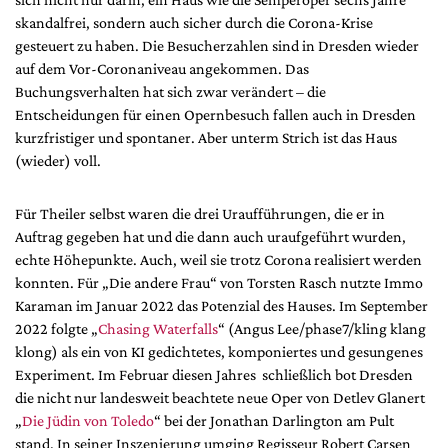
skandalfrei, sondern auch sicher durch die Corona-Krise
gesteuert zu haben. Die Besucherzahlen sind in Dresden wieder
auf dem Vor-Coronaniveau angekommen. Das
Buchungsverhalten hat sich zwar verändert – die
Entscheidungen für einen Opernbesuch fallen auch in Dresden
kurzfristiger und spontaner. Aber unterm Strich ist das Haus
(wieder) voll.
Für Theiler selbst waren die drei Uraufführungen, die er in
Auftrag gegeben hat und die dann auch uraufgeführt wurden,
echte Höhepunkte. Auch, weil sie trotz Corona realisiert werden
konnten. Für „Die andere Frau“ von Torsten Rasch nutzte Immo
Karaman im Januar 2022 das Potenzial des Hauses. Im September
2022 folgte „
Chasing Waterfalls
“ (Angus Lee/phase7/kling klang
klong) als ein von KI gedichtetes, komponiertes und gesungenes
Experiment. Im Februar diesen Jahres schließlich bot Dresden
die nicht nur landesweit beachtete neue Oper von Detlev Glanert
„
Die Jüdin von Toledo
“ bei der Jonathan Darlington am Pult
stand. In seiner Inszenierung umging Regisseur Robert Carsen