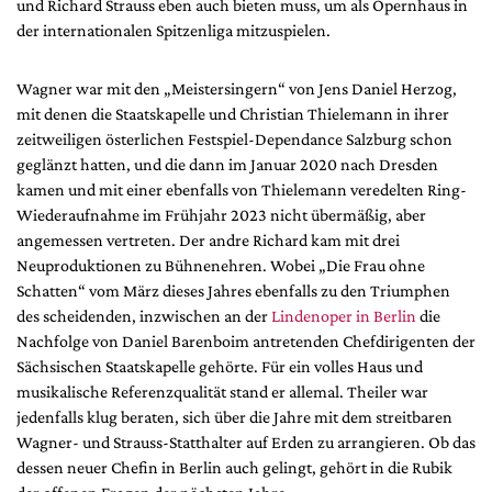
und Richard Strauss eben auch bieten muss, um als Opernhaus in
Mediadaten
der internationalen Spitzenliga mitzuspielen.
Suche
Wagner war mit den „Meistersingern“ von Jens Daniel Herzog,
mit denen die Staatskapelle und Christian Thielemann in ihrer
zeitweiligen österlichen Festspiel-Dependance Salzburg schon
geglänzt hatten, und die dann im Januar 2020 nach Dresden
kamen und mit einer ebenfalls von Thielemann veredelten Ring-
Wiederaufnahme im Frühjahr 2023 nicht übermäßig, aber
angemessen vertreten. Der andre Richard kam mit drei
Neuproduktionen zu Bühnenehren. Wobei „Die Frau ohne
Schatten“ vom März dieses Jahres ebenfalls zu den Triumphen
des scheidenden, inzwischen an der
Lindenoper in Berlin
die
Nachfolge von Daniel Barenboim antretenden Chefdirigenten der
Sächsischen Staatskapelle gehörte. Für ein volles Haus und
musikalische Referenzqualität stand er allemal. Theiler war
jedenfalls klug beraten, sich über die Jahre mit dem streitbaren
Wagner- und Strauss-Statthalter auf Erden zu arrangieren. Ob das
dessen neuer Chefin in Berlin auch gelingt, gehört in die Rubik