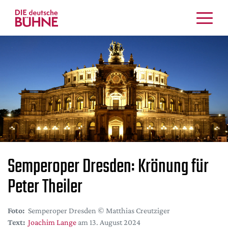
Kritiken
Schauspiel
Musiktheater
Tanz
Crossover
Bühnenwelt
Festivals & Veranstaltungen
Menschen & Theater
Semperoper Dresden: Krönung für
Themen
Peter Theiler
Internationales
Nachrufe
Foto:
Semperoper Dresden © Matthias Creutziger
Medientipps
Text:
Joachim Lange
am 13. August 2024