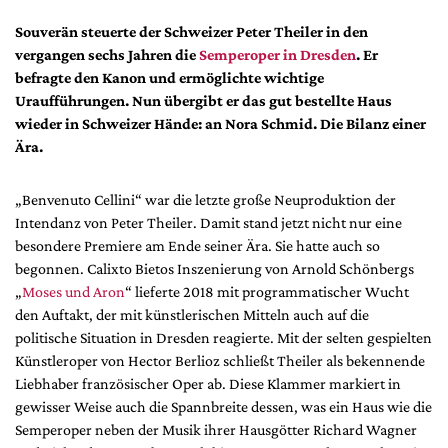
DdB-map
Souverän steuerte der Schweizer Peter Theiler in den
Kalender
vergangen sechs Jahren die
Semperoper in Dresden
. Er
Premierensuche
befragte den Kanon und ermöglichte wichtige
Uraufführungen. Nun übergibt er das gut bestellte Haus
Festival-Planer
wieder in Schweizer Hände: an Nora Schmid. Die Bilanz einer
Hefte
Ära.
Alle Hefte
„Benvenuto Cellini“ war die letzte große Neuproduktion der
Leseproben
Intendanz von Peter Theiler. Damit stand jetzt nicht nur eine
Podcast
besondere Premiere am Ende seiner Ära. Sie hatte auch so
begonnen. Calixto Bietos Inszenierung von Arnold Schönbergs
Service
„
Moses und Aron
“ lieferte 2018 mit programmatischer Wucht
Shop / Abo
den Auftakt, der mit künstlerischen Mitteln auch auf die
politische Situation in Dresden reagierte. Mit der selten gespielten
Newsletter
Künstleroper von Hector Berlioz schließt Theiler als bekennende
Redaktion
Liebhaber französischer Oper ab. Diese Klammer markiert in
Autor:innen
gewisser Weise auch die Spannbreite dessen, was ein Haus wie die
Partner
Semperoper neben der Musik ihrer Hausgötter Richard Wagner