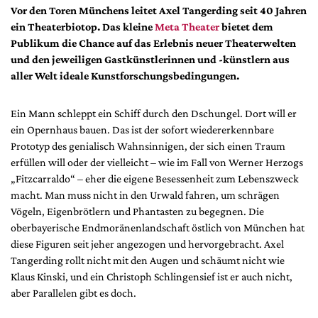
DdB-map
Vor den Toren Münchens leitet Axel Tangerding seit 40 Jahren
ein Theaterbiotop. Das kleine
Meta Theater
bietet dem
Kalender
Publikum die Chance auf das Erlebnis neuer Theaterwelten
Premierensuche
und den jeweiligen Gastkünstlerinnen und -künstlern aus
Festival-Planer
aller Welt ideale Kunstforschungsbedingungen.
Hefte
Ein Mann schleppt ein Schiff durch den Dschungel. Dort will er
Alle Hefte
ein Opernhaus bauen. Das ist der sofort wiedererkennbare
Leseproben
Prototyp des genialisch Wahnsinnigen, der sich einen Traum
erfüllen will oder der vielleicht – wie im Fall von Werner Herzogs
Podcast
„Fitzcarraldo“ – eher die eigene Besessenheit zum Lebenszweck
macht. Man muss nicht in den Urwald fahren, um schrägen
Service
Vögeln, Eigenbrötlern und Phantasten zu begegnen. Die
Shop / Abo
oberbayerische Endmoränenlandschaft östlich von München hat
Newsletter
diese Figuren seit jeher angezogen und hervorgebracht. Axel
Tangerding rollt nicht mit den Augen und schäumt nicht wie
Redaktion
Klaus Kinski, und ein Christoph Schlingensief ist er auch nicht,
Autor:innen
aber Parallelen gibt es doch.
Partner