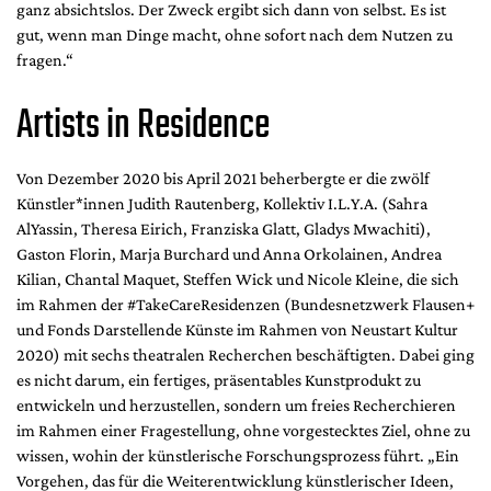
ganz absichtslos. Der Zweck ergibt sich dann von selbst. Es ist
gut, wenn man Dinge macht, ohne sofort nach dem Nutzen zu
fragen.“
Artists in Residence
Von Dezember 2020 bis April 2021 beherbergte er die zwölf
Künstler*innen Judith Rautenberg, Kollektiv I.L.Y.A. (Sahra
AlYassin, Theresa Eirich, Franziska Glatt, Gladys Mwachiti),
Gaston Florin, Marja Burchard und Anna Orkolainen, Andrea
Kilian, Chantal Maquet, Steffen Wick und Nicole Kleine, die sich
im Rahmen der #TakeCareResidenzen (Bundesnetzwerk Flausen+
und Fonds Darstellende Künste im Rahmen von Neustart Kultur
2020) mit sechs theatralen Recherchen beschäftigten. Dabei ging
es nicht darum, ein fertiges, präsentables Kunstprodukt zu
entwickeln und herzustellen, sondern um freies Recherchieren
im Rahmen einer Fragestellung, ohne vorgestecktes Ziel, ohne zu
wissen, wohin der künstlerische Forschungsprozess führt. „Ein
Vorgehen, das für die Weiterentwicklung künstlerischer Ideen,