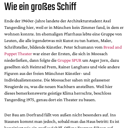
Wie ein großes Schiff
Mediadaten
Suche
Ende der 1960er-Jahre landete der Architekturstudent Axel
Tangerding hier, weil er in München kein Zimmer fand, in dem er
wohnen konnte. Im ehemaligen Pfarrhaus lebte eine Gruppe von
Leuten, die alle irgendetwas mit Kunst zu tun hatten, Maler,
Schriftsteller, bildende Künstler. Peter Schumann vom
Bread and
Puppet Theater
war einer der Ersten, die sich in Moosach
niederließen, dann folgte die
Gruppe SPUR
um Asger Jorn, dazu
gesellten sich Heimrad Prem, Rainer Langhans und viele andere
Figuren aus der freien Münchner Künstler- und
Individualistenszene. Die Moosacher sahen mit gelassener
Neugierde zu, was die neuen Nachbarn anstellten. Weil hier
dieses bemerkenswerte geistige Klima herrschte, beschloss
Tangerding 1975, genau dort ein Theater zu bauen.
Der Bau am Dorfrand fällt von außen nicht besonders auf. Ins
Staunen kommt man jedoch, sobald man das Haus betritt: Es ist
konzipiert wie ein großes Schiff. Offene Treppen führen auf