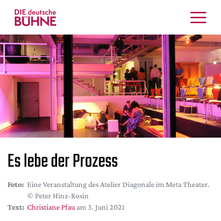
Kritiken
Schauspiel
Musiktheater
Tanz
Crossover
Bühnenwelt
Festivals & Veranstaltungen
Menschen & Theater
Es lebe der Prozess
Themen
Internationales
Foto:
Eine Veranstaltung des Atelier Diagonale im Meta Theater.
Nachrufe
© Peter Hinz-Rosin
Medientipps
Text:
Christiane Pfau
am 3. Juni 2021