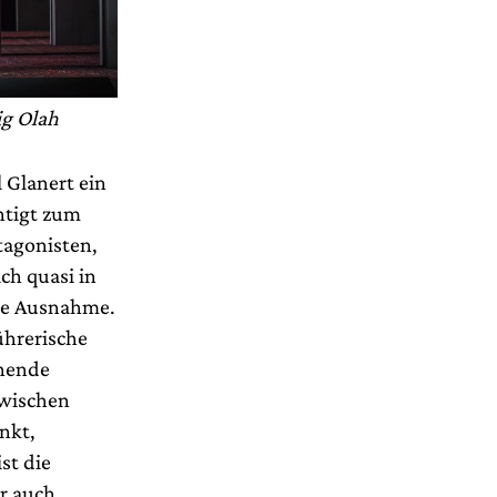
ig Olah
 Glanert ein
chtigt zum
tagonisten,
ch quasi in
die Ausnahme.
ührerische
hnende
zwischen
nkt,
st die
r auch