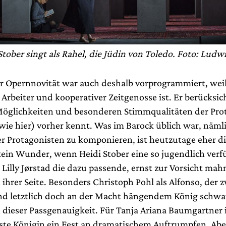
Stober singt als Rahel, die Jüdin von Toledo. Foto: Ludw
er Opernnovität war auch deshalb vorprogrammiert, weil
 Arbeiter und kooperativer Zeitgenosse ist. Er berücksi
 Möglichkeiten und besonderen Stimmqualitäten der Pro
wie hier) vorher kennt. Was im Barock üblich war, nämli
er Protagonisten zu komponieren, ist heutzutage eher 
 kein Wunder, wenn Heidi Stober eine so jugendlich verf
 Lilly Jørstad die dazu passende, ernst zur Vorsicht ma
ihrer Seite. Besonders Christoph Pohl als Alfonso, der 
nd letztlich doch an der Macht hängendem König schwa
n dieser Passgenauigkeit. Für Tanja Ariana Baumgartner i
e Königin ein Fest an dramatischem Auftrumpfen. Abe