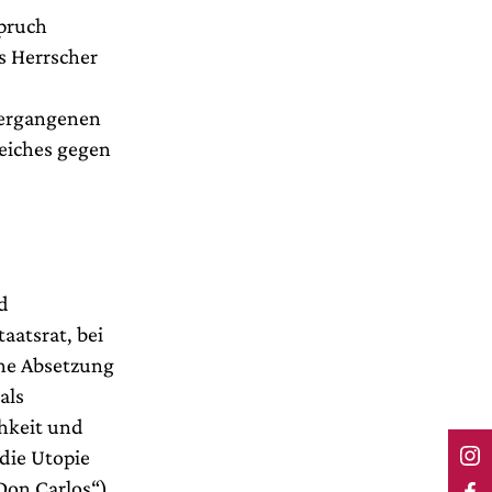
spruch
s Herrscher
ntergangenen
Reiches gegen
d
aatsrat, bei
ine Absetzung
als
chkeit und
 die Utopie
Don Carlos“)