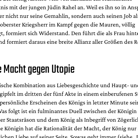
nis mit der jungen Jüdin Rahel an. Weil es ihn so in An
er nicht nur seine Gemahlin, sondern auch seinen Job al
 oberster Kriegsherr im Kampf gegen die Mauren, völlig
gt, formiert sich Widerstand. Den führt die als Frau hi
d formiert daraus eine breite Allianz aller Größen des 
e Macht gegen Utopie
ische Kombination aus Liebesgeschichte und Haupt- un
gipfelt im dritten der fünf Akte in einem einberufenen St
persönliche Erscheinen des Königs in letzter Minute se
as folgt ist ein fulminantes Duell zwischen der Königin 
ter Staatsräson und dem König als Inbegriff von Zögerli
 Königin hat die Rationalität der Macht, der König nur
ichen Liebe auf seiner Seite. Sowas geht immer (siehe „