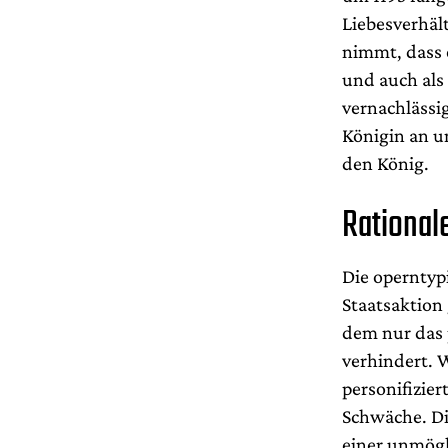
Liebesverhält
nimmt, dass 
und auch als
vernachlässi
Königin an un
den König.
Rational
Die operntyp
Staatsaktion 
dem nur das 
verhindert. W
personifizier
Schwäche. Die
einer unmögl