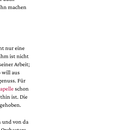
Sohn machen
ht nur eine
ihm ist nicht
einer Arbeit;
 will aus
genuss. Für
apelle
schon
thin ist. Die
 gehoben.
n und von da
s Orchesters