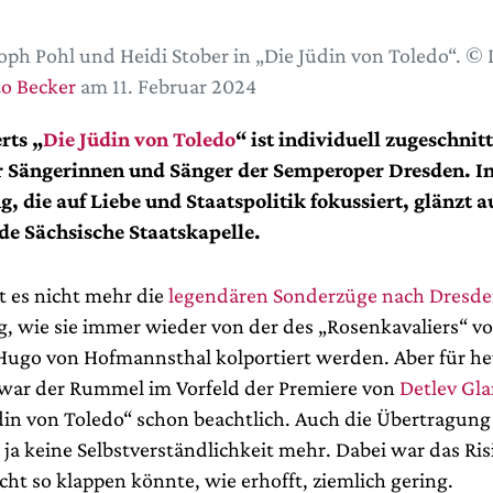
oph Pohl und Heidi Stober in „Die Jüdin von Toledo“. ©
o Becker
am 11. Februar 2024
rts „
Die Jüdin von Toledo
“ ist individuell zugeschnit
 Sängerinnen und Sänger der Semperoper Dresden. In
, die auf Liebe und Staatspolitik fokussiert, glänzt a
e Sächsische Staatskapelle.
t es nicht mehr die
legendären Sonderzüge nach Dresd
, wie sie immer wieder von der des „Rosenkavaliers“ v
Hugo von Hofmannsthal kolportiert werden. Aber für he
 war der Rummel im Vorfeld der Premiere von
Detlev Gla
din von Toledo“ schon beachtlich. Auch die Übertragung
ja keine Selbstverständlichkeit mehr. Dabei war das Risi
ht so klappen könnte, wie erhofft, ziemlich gering.