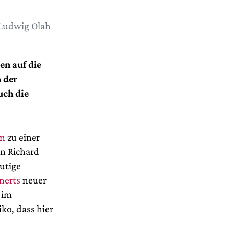
 Ludwig Olah
ten auf die
 der
uch die
en
zu einer
on Richard
utige
nerts
neuer
 im
ko, dass hier