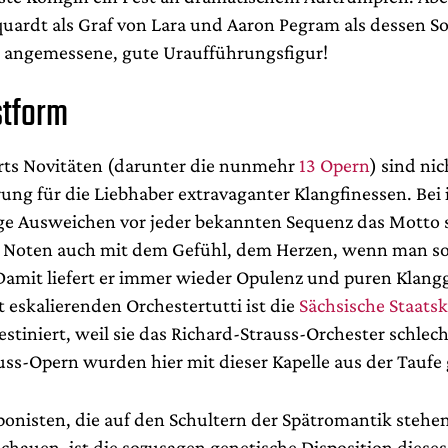
ardt als Graf von Lara und Aaron Pegram als dessen 
s angemessene, gute Uraufführungsfigur!
stform
rts Novitäten (darunter die nunmehr
13 Opern
) sind nic
ung für die Liebhaber extravaganter Klangfinessen. Bei 
ge Ausweichen vor jeder bekannten Sequenz das Motto s
ne Noten auch mit dem Gefühl, dem Herzen, wenn man so
amit liefert er immer wieder Opulenz und puren Klang
t eskalierenden Orchestertutti ist die
Sächsische Staatsk
stiniert, weil sie das Richard-Strauss-Orchester schlech
uss-Opern wurden hier mit dieser Kapelle aus der Taufe
ponisten, die auf den Schultern der Spätromantik stehe
schauen, ist die sozusagen genetische Disposition diese