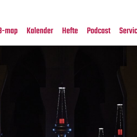
Premierensuche
Alle Hefte
Partne
Festival-Planer
Leseproben
Media
B-map
Kalender
Hefte
Podcast
Servi