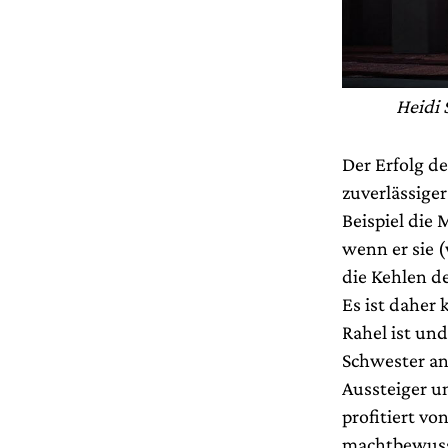
Heidi 
Der Erfolg d
zuverlässiger
Beispiel die
wenn er sie (
die Kehlen d
Es ist daher
Rahel ist und
Schwester an 
Aussteiger u
profitiert vo
machtbewusst