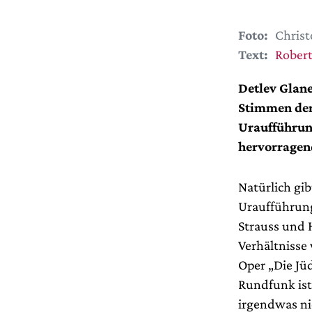
Foto:
Christ
Text:
Robert
Detlev Glane
Stimmen der
Uraufführung
hervorragend
Natürlich gib
Uraufführung
Strauss und 
Verhältnisse
Oper „Die Jü
Rundfunk ist 
irgendwas nic