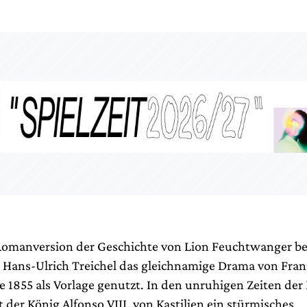
omanversion der Geschichte von Lion Feuchtwanger bek
t Hans-Ulrich Treichel das gleichnamige Drama von Franz
e 1855 als Vorlage genutzt. In den unruhigen Zeiten der
 der König Alfonso VIII. von Kastilien ein stürmisches