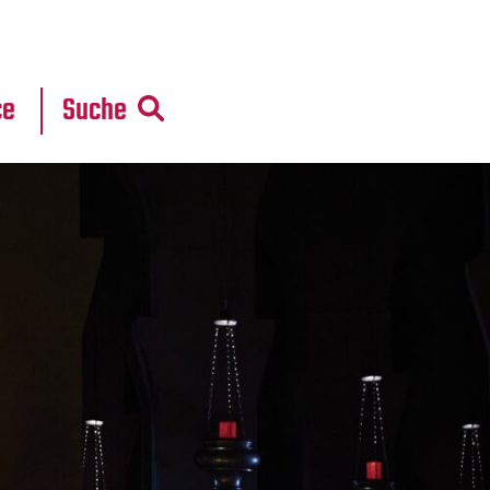
r
daten
ce
Suche