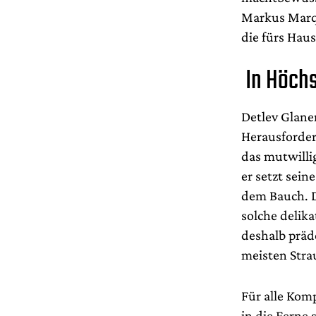
Markus Marqu
die fürs Hau
In Höch
Detlev Glane
Herausforder
das mutwilli
er setzt sei
dem Bauch. D
solche delika
deshalb präde
meisten Stra
Für alle Kom
in die Ferne 