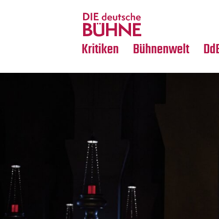
Tanz
Nachrufe
Crossover
Medientipps
Kritiken
Bühnenwelt
Dd