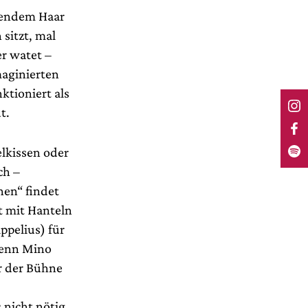
hendem Haar
sitzt, mal
r watet –
maginierten
tioniert als
t.
elkissen oder
ch –
en“ findet
t mit Hanteln
ippelius) für
wenn Mino
er der Bühne
 nicht nötig