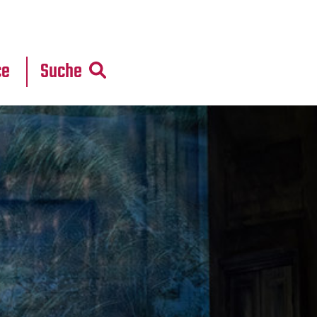
r
daten
ce
Suche