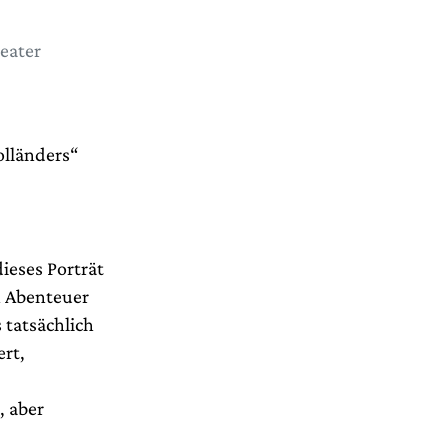
eater
olländers“
dieses Porträt
n Abenteuer
 tatsächlich
rt,
, aber