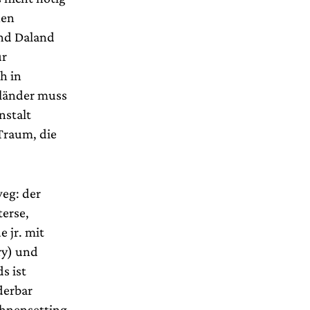
hen
und Daland
ur
h in
lländer muss
nstalt
Traum, die
eg: der
terse,
 jr. mit
ry) und
s ist
derbar
ühnensetting