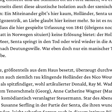
seits dient diese akustische Isolation auch der szenisc
on: Ein Miteinander gibt’s hier kaum, Holländer, Senta 
Egozentrik, an Liebe glaubt hier keiner mehr. So ist es n
 dass die hier gespielte Urfassung von 1841 (übrigens noc
att in Norwegen situiert) keine Erlösung bietet: der Ho
eer, Senta springt in den Tod oder wird wieder in die A
e nach Deutungswille. War eben doch nur ein manischer 
ebe.
, größtenteils aus dem Haus besetzt, überzeugt durchw
enn auch ziemlich rau klingende Holländer des Nico Wou
ls spitzfindiger, wohl artikulierter Donald, Ray M. Wade
em Tenorschmelz (Georg), Anne Catherine Wagner (Ma
s komödiantisch veranlagter Steuermann. Star des Abend
Susanne Serfling in der Partie der Senta, die ihren wun
nden, leicht scharfen Sopran auch in diesem intimen B