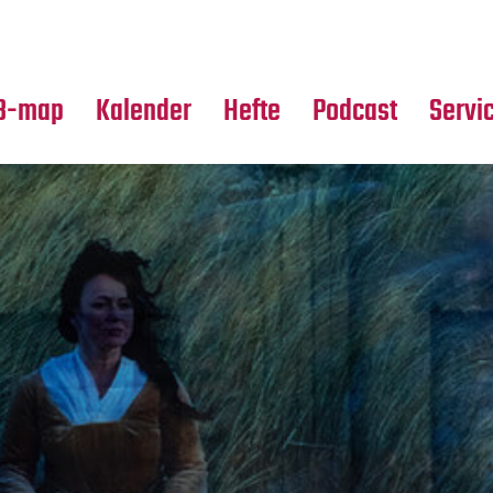
Premierensuche
Alle Hefte
Partne
Festival-Planer
Leseproben
Media
B-map
Kalender
Hefte
Podcast
Servi