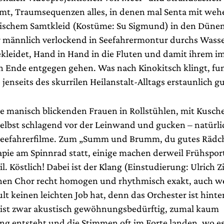
t, Traumsequenzen alles, in denen mal Senta mit we
rischem Samtkleid (Kostüme: Su Sigmund) in den Dünen 
r männlich verlockend in Seefahrermontur durchs Wasse
ekleidet, Hand in Hand in die Fluten und damit ihrem i
Ende entgegen gehen. Was nach Kinokitsch klingt, funk
jenseits des skurrilen Heilanstalt-Alltags erstaunlich gu
die manisch blickenden Frauen in Rollstühlen, mit Kusch
selbst schlagend vor der Leinwand und gucken – natürli
Seefahrerfilme. Zum „Summ und Brumm, du gutes Rädch
apie am Spinnrad statt, einige machen derweil Frühspor
l. Köstlich! Dabei ist der Klang (Einstudierung: Ulrich Z
inen Chor recht homogen und rhythmisch exakt, auch 
lt keinen leichten Job hat, denn das Orchester ist hint
s ist zwar akustisch gewöhnungsbedürftig, zumal kaum
g entsteht und die Stimmen oft im Forte landen, wo es