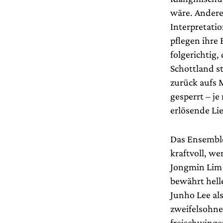
wäre. Anderer
Interpretati
pflegen ihre 
folgerichtig,
Schottland st
zurück aufs M
gesperrt – j
erlösende Li
Das Ensemble
kraftvoll, w
Jongmin Lim a
bewährt hell
Junho Lee al
zweifelsohne 
freischwinge