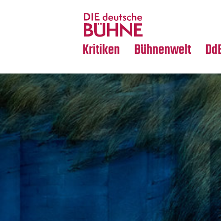
Tanz
Nachrufe
Crossover
Medientipps
Kritiken
Bühnenwelt
Dd