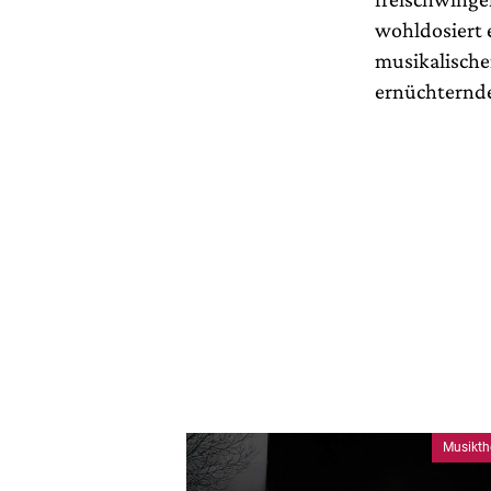
wohldosiert e
musikalische
ernüchternd
Musikth