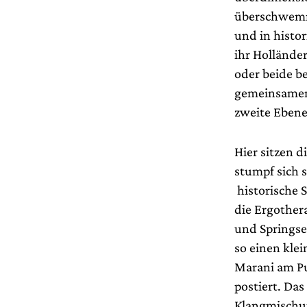
überschwemm
und in histo
ihr Hollände
oder beide b
gemeinsamen 
zweite Ebene 
Hier sitzen 
stumpf sich 
historische 
die Ergother
und Springsei
so einen kle
Marani am Pu
postiert. Da
Klangmischun