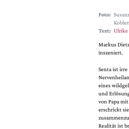
Foto:
Susann
Koble
Text:
Ulrike
Markus Dietz
inszeniert.
Senta ist irr
Nervenheilans
eines wildge
und Erlösung 
von Papa mit
erschrickt si
zusammenzuck
Realität ist b