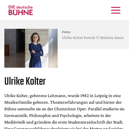
Kritiken
Foto:
Schauspiel
Ulrike Kolter Porträt © Melanie Zanin
Musiktheater
Tanz
Crossover
Bühnenwelt
Ulrike Kolter
Festivals & Veranstaltungen
Menschen & Theater
Themen
Ulrike Kolter, geborene Lehmann, wurde 1982 in Leipzig in eine
Musikerfamilie geboren. Theatererfahrungen auf und hinter der
Internationales
Bühne sammelte sie an der Chemnitzer Oper. Parallel studierte sie
Nachrufe
Germanistik, Philosophie und Psychologie, arbeitete in der
Medientipps
Mediävistik und gründete die erste Studentenzeitschrift der Stadt.
Eine Gesangsausbildung absolvierte sie bei der Mutter und wirkte