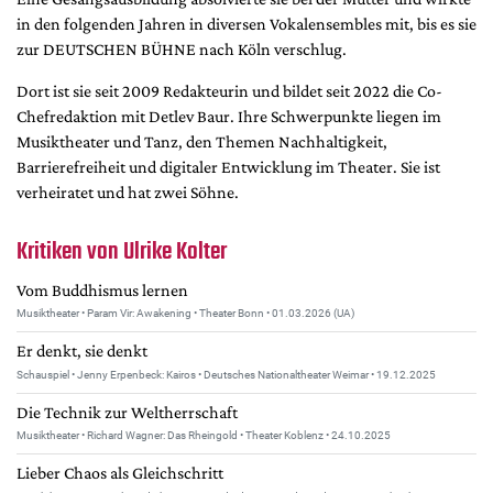
DdB-map
in den folgenden Jahren in diversen Vokalensembles mit, bis es sie
Kalender
zur DEUTSCHEN BÜHNE nach Köln verschlug.
Premierensuche
Dort ist sie seit 2009 Redakteurin und bildet seit 2022 die Co-
Festival-Planer
Chefredaktion mit Detlev Baur. Ihre Schwerpunkte liegen im
Musiktheater und Tanz, den Themen Nachhaltigkeit,
Hefte
Barrierefreiheit und digitaler Entwicklung im Theater. Sie ist
verheiratet und hat zwei Söhne.
Alle Hefte
Leseproben
Kritiken von Ulrike Kolter
Podcast
Vom Buddhismus lernen
Service
Musiktheater • Param Vir: Awakening • Theater Bonn • 01.03.2026 (UA)
Shop / Abo
Er denkt, sie denkt
Newsletter
Schauspiel • Jenny Erpenbeck: Kairos • Deutsches Nationaltheater Weimar • 19.12.2025
Redaktion
Die Technik zur Weltherrschaft
Musiktheater • Richard Wagner: Das Rheingold • Theater Koblenz • 24.10.2025
Autor:innen
Partner
Lieber Chaos als Gleichschritt