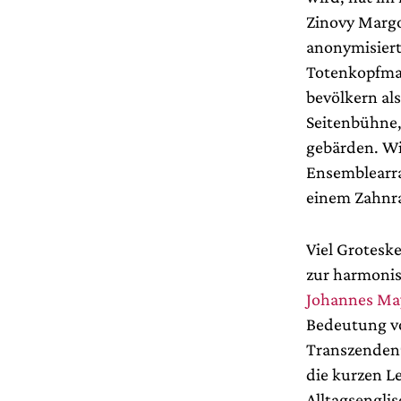
Zinovy Margo
anonymisiert
Totenkopfmask
bevölkern al
Seitenbühne,
gebärden. Wi
Ensemblearra
einem Zahnra
Viel Grotesk
zur harmonis
Johannes Ma
Bedeutung vo
Transzendenz,
die kurzen L
Alltagsengli