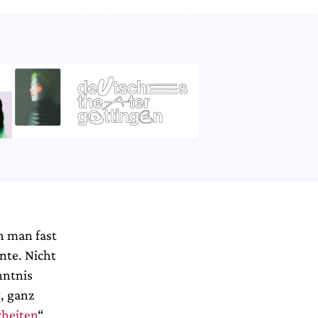
n man fast
nte. Nicht
nntnis
, ganz
rheiten
“.