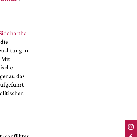
Siddhartha
 die
leuchtung in
 Mit
tische
genau das
aufgeführt
olitischen
t-Konfliktes