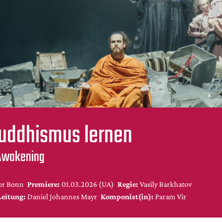
uddhismus lernen
 Awakening
er Bonn
Premiere:
01.03.2026 (UA)
Regie:
Vasily Barkhatov
Leitung:
Daniel Johannes Mayr
Komponist(in):
Param Vir