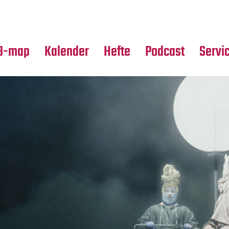
Premierensuche
Alle Hefte
Partne
Festival-Planer
Leseproben
Media
B-map
Kalender
Hefte
Podcast
Servi