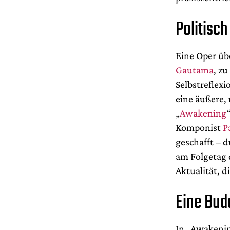
Politisch
Eine Oper üb
Gautama
, zu
Selbstreflex
eine äußere,
„
Awakening
Komponist
P
geschafft – 
am Folgetag d
Aktualität, 
Eine Bud
In „Awakenin