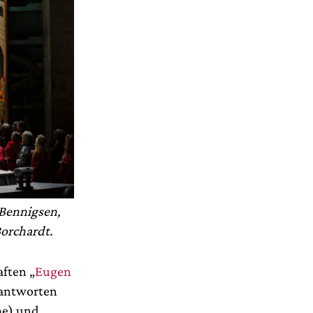
 Bennigsen,
orchardt.
aften „
Eugen
rantworten
e) und