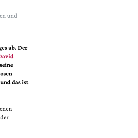
nen und
ges ab. Der
David
seine
losen
und das ist
genen
oder