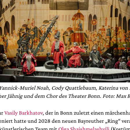
Yannick-Muriel Noah, Cody Quattlebaum, Katerina von
her Jähnig und dem Chor des Theater Bonn. Foto: Max B
ur
Vasily Barkhatov
, der in Bonn zuletzt einen märchenh
zeniert hatte und 2028 den neuen Bayreuther „Ring“ ve
 künstlerischen Team mit
Olga Shaishmelashvili
(Kostüm