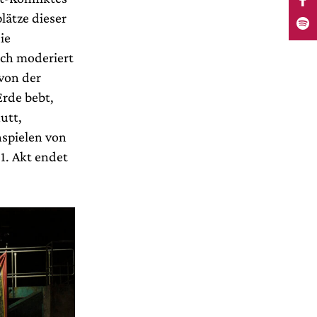
lätze dieser
ie
ch moderiert
von der
rde bebt,
utt,
hspielen von
 1. Akt endet