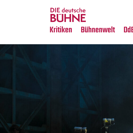
Tanz
Nachrufe
Crossover
Medientipps
Kritiken
Bühnenwelt
Dd