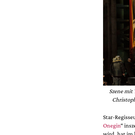
Szene mit 
Christop
Star-Regisse
Onegin
“ ins
wird, hat im