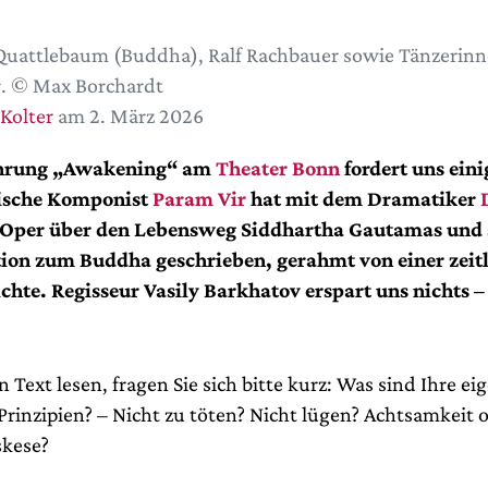
uattlebaum (Buddha), Ralf Rachbauer sowie Tänzerin
. © Max Borchardt
 Kolter
am 2. März 2026
ührung „Awakening“ am
Theater Bonn
fordert uns eini
tische Komponist
Param Vir
hat mit dem Dramatiker
 Oper über den Lebensweg Siddhartha Gautamas und 
ion zum Buddha geschrieben, gerahmt von einer zeit
chte. Regisseur Vasily
Barkhatov erspart uns nichts – 
n Text lesen, fragen Sie sich bitte kurz: Was sind Ihre ei
Prinzipien? – Nicht zu töten? Nicht lügen? Achtsamkeit 
skese?