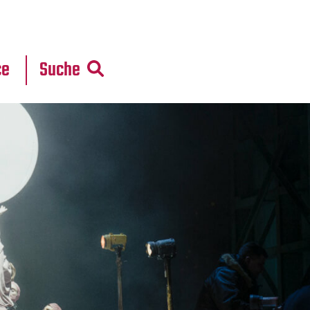
r
daten
ce
Suche