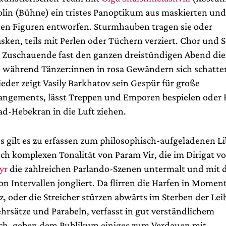
lin (Bühne) ein tristes Panoptikum aus maskierten un
en Figuren entworfen. Sturmhauben tragen sie oder
en, teils mit Perlen oder Tüchern verziert. Chor und St
s Zuschauende fast den ganzen dreistündigen Abend die
 während Tänzer:innen in rosa Gewändern sich schatte
eder zeigt Vasily Barkhatov sein Gespür für große
ngements, lässt Treppen und Emporen bespielen oder 
d-Hebekran in die Luft ziehen.
es gilt es zu erfassen zum philosophisch-aufgeladenen L
ch komplexen Tonalität von Param Vir, die im Dirigat v
yr
die zahlreichen Parlando-Szenen untermalt und mit 
n Intervallen jongliert. Da flirren die Harfen in Momen
 oder die Streicher stürzen abwärts im Sterben der Leib
ehrsätze und Parabeln, verfasst in gut verständlichem
sch, geben dem Publikum einiges
zum Verdauen
mit.