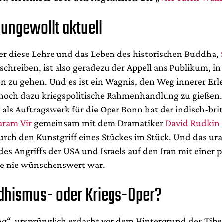
 ungewollt aktuell
er diese Lehre und das Leben des historischen Buddha,
 schreiben, ist also geradezu der Appell ans Publikum, in
ion zu gehen. Und es ist ein Wagnis, den Weg innerer Er
 noch dazu kriegspolitische Rahmenhandlung zu gießen.
“ als Auftragswerk für die Oper Bonn hat der indisch-bri
aram Vir
gemeinsam mit dem Dramatiker
David Rudkin
durch den Kunstgriff eines Stückes im Stück. Und das ur
es Angriffs der USA und Israels auf den Iran mit einer p
die nie wünschenswert war.
dhismus- oder Kriegs-Oper?
g“, ursprünglich erdacht vor dem Hintergrund des Tibe