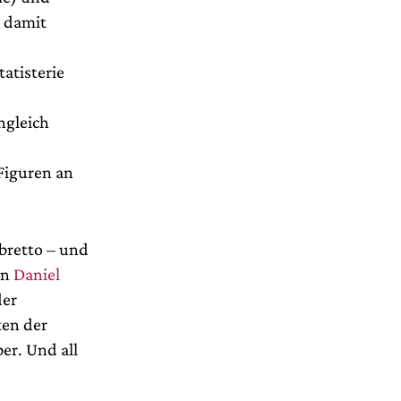
d damit
atisterie
ngleich
Figuren an
ibretto – und
on
Daniel
der
ten der
er. Und all