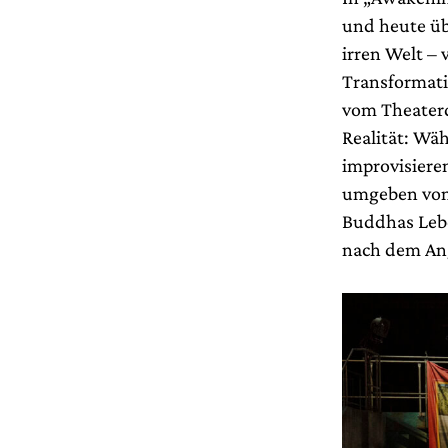
und heute üb
irren Welt –
Transformat
vom Theaterd
Realität: Wä
improvisiere
umgeben von
Buddhas Leb
nach dem Ang