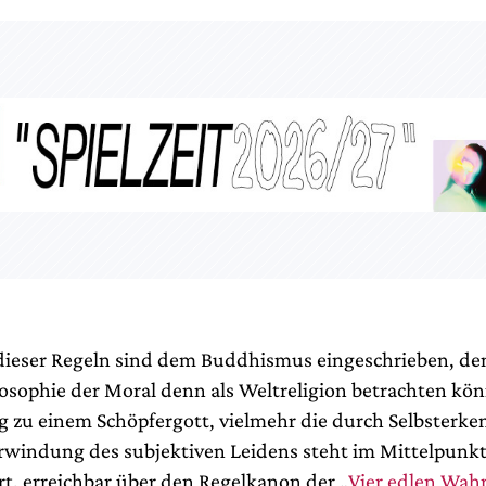
dieser Regeln sind dem Buddhismus eingeschrieben, de
losophie der Moral denn als Weltreligion betrachten kön
g zu einem Schöpfergott, vielmehr die durch Selbsterke
rwindung des subjektiven Leidens steht im Mittelpunkt
rt, erreichbar über den Regelkanon der „
Vier edlen Wah