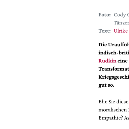
Foto:
Cody Q
Tänzer
Text:
Ulrike
Die Urauff
indisch-bri
Rudkin
eine
Transformat
Kriegsgeschi
gut so.
Ehe Sie diese
moralischen 
Empathie? A