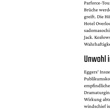
Parforce-Tour
Brüche werde
greift. Die H
Hotel Overlo
sadomasochis
Jack. Kozłow
Wahrhaftigke
Unwohl 
Eggers‘ Insze
Publikumskol
empfindliche
Dramaturgi
Wirkung abtr
windschief is