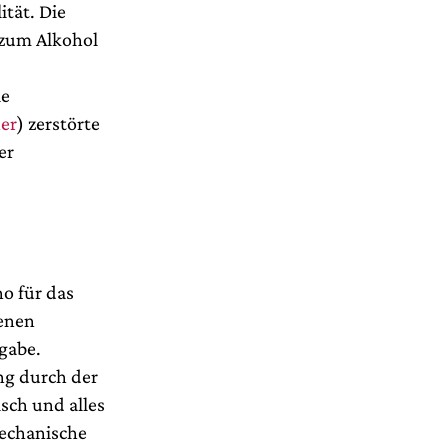
ität. Die
 zum Alkohol
ie
er
) zerstörte
er
no für das
genen
gabe.
ng durch der
sch und alles
mechanische