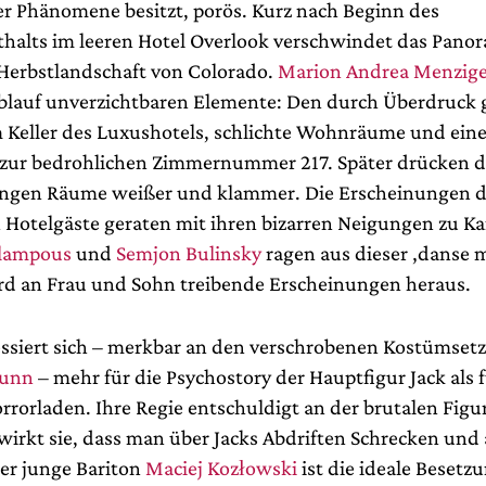
er Phänomene besitzt, porös. Kurz nach Beginn des
halts im leeren Hotel Overlook verschwindet das Pano
Herbstlandschaft von Colorado.
Marion Andrea Menzige
Ablauf unverzichtbaren Elemente: Den durch Überdruck 
m Keller des Luxushotels, schlichte Wohnräume und eine
 zur bedrohlichen Zimmernummer 217. Später drücken 
ngen Räume weißer und klammer. Die Erscheinungen d
 Hotelgäste geraten mit ihren bizarren Neigungen zu Ka
alampous
und
Semjon Bulinsky
ragen aus dieser ‚danse m
d an Frau und Sohn treibende Erscheinungen heraus.
essiert sich – merkbar an den verschrobenen Kostümse
runn
– mehr für die Psychostory der Hauptfigur Jack als 
rrorladen. Ihre Regie entschuldigt an der brutalen Figur
wirkt sie, dass man über Jacks Abdriften Schrecken und
er junge Bariton
Maciej Kozłowski
ist die ideale Besetzu