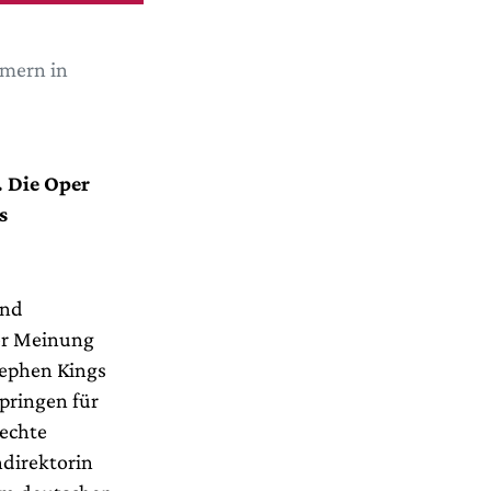
mern in
. Die Oper
s
und
der Meinung
tephen Kings
pringen für
lechte
ndirektorin