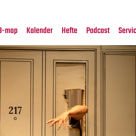
Premierensuche
Alle Hefte
Partne
Festival-Planer
Leseproben
Media
B-map
Kalender
Hefte
Podcast
Servi