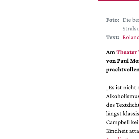
Foto:
Die be
Strals
Text:
Roland
Am
Theater
von Paul Mor
prachtvollen
„
Es ist nicht
Alkoholismus 
des Textdich
längst klass
Campbell kei
Kindheit att