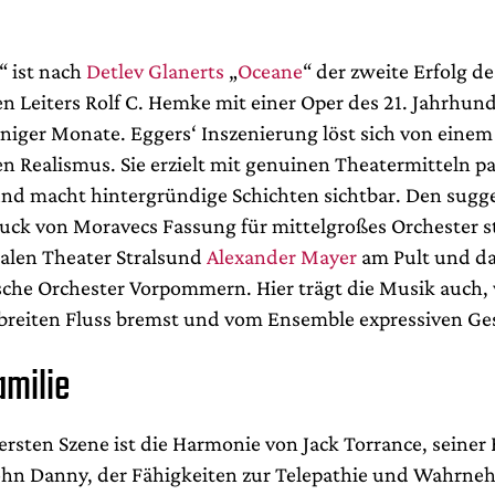
“ ist nach
Detlev Glanerts
„
Oceane
“ der zweite Erfolg d
n Leiters Rolf C. Hemke mit einer Oper des 21. Jahrhun
niger Monate. Eggers‘ Inszenierung löst sich von einem
n Realismus. Sie erzielt mit genuinen Theatermitteln 
d macht hintergründige Schichten sichtbar. Den sugg
ck von Moravecs Fassung für mittelgroßes Orchester s
ealen Theater Stralsund
Alexander Mayer
am Pult und d
che Orchester Vorpommern. Hier trägt die Musik auch
breiten Fluss bremst und vom Ensemble expressiven Ges
amilie
 ersten Szene ist die Harmonie von Jack Torrance, seine
ohn Danny, der Fähigkeiten zur Telepathie und Wahrn