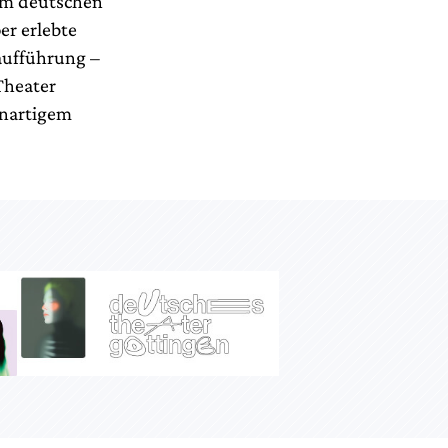
nem deutschen
er erlebte
aufführung –
Theater
anartigem