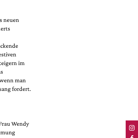
es neuen
derts
packende
estiven
teigern im
as
, wenn man
ang fordert.
r Frau Wendy
ehmung