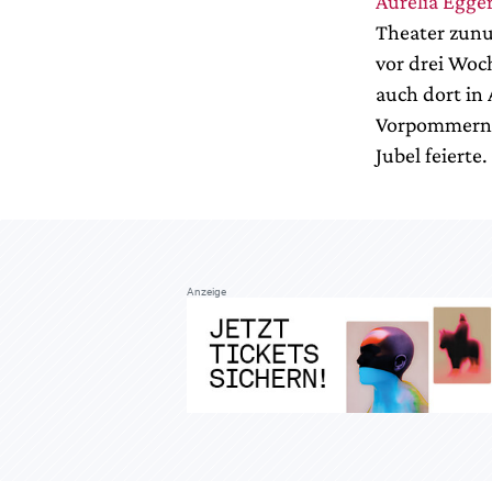
Aurelia Egge
Theater zunu
vor drei Wo
auch dort in
Vorpommern b
Jubel feierte.
Anzeige