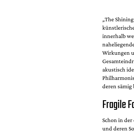
„
The Shining
künstlerische
innerhalb we
naheliegende
Wirkungen un
Gesamteindru
akustisch id
Philharmonis
deren sämig 
Fragile F
Schon in der
und deren S