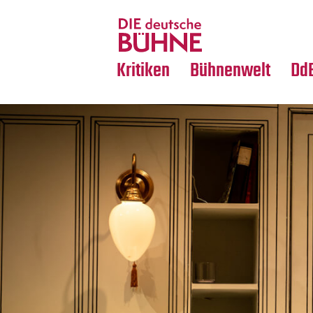
Tanz
Nachrufe
Crossover
Medientipps
Kritiken
Bühnenwelt
Dd