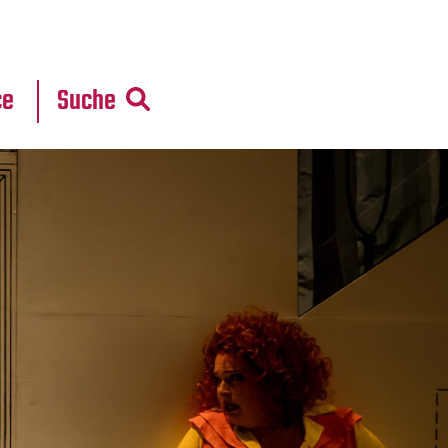
r
daten
ce
Suche