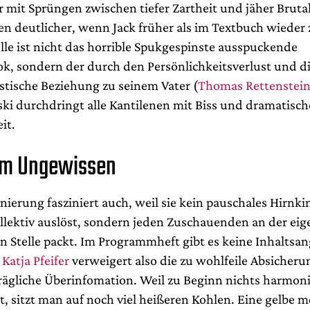
 mit Sprüngen zwischen tiefer Zartheit und jäher Brutal
n deutlicher, wenn Jack früher als im Textbuch wieder
ölle ist nicht das horrible Spukgespinste ausspuckende
ok, sondern der durch den Persönlichkeitsverlust und d
tische Beziehung zu seinem Vater (
Thomas Rettenstein
ski durchdringt alle Kantilenen mit Biss und dramatisch
it.
im Ungewissen
nierung fasziniert auch, weil sie kein pauschales Hirnki
lektiv auslöst, sondern jeden Zuschauenden an der ei
n Stelle packt. Im Programmheft gibt es keine Inhaltsan
n
Katja Pfeifer
verweigert also die zu wohlfeile Absicheru
ägliche Überinfomation. Weil zu Beginn nichts harmoni
t, sitzt man auf noch viel heißeren Kohlen. Eine gelbe 