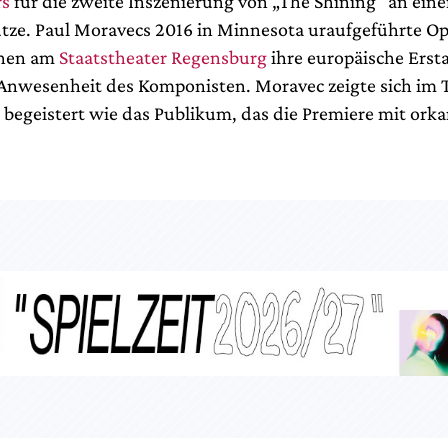
rs
für die zweite Inszenierung von „The Shining“ an ei
tze. Paul Moravecs 2016 in Minnesota uraufgeführte Op
chen am
Staatstheater Regensburg
ihre europäische Erst
 Anwesenheit des Komponisten. Moravec zeigte sich im 
egeistert wie das Publikum, das die Premiere mit ork