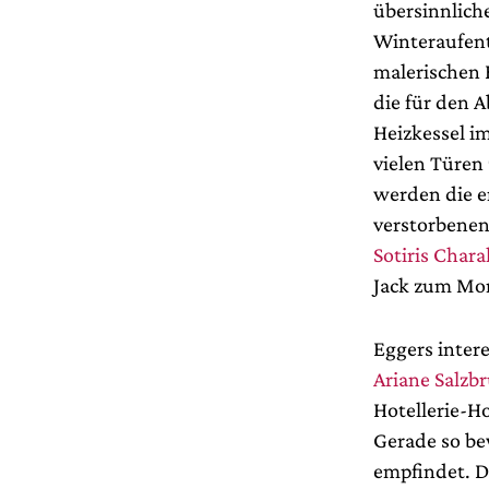
übersinnlich
Winteraufent
malerischen 
die für den 
Heizkessel i
vielen Türen
werden die e
verstorbenen
Sotiris Char
Jack zum Mor
Eggers inter
Ariane Salzb
Hotellerie-Ho
Gerade so be
empfindet. D