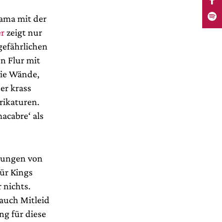
rama mit der
r
zeigt nur
gefährlichen
n Flur mit
die Wände,
er krass
rikaturen.
acabre‘ als
tzungen von
für Kings
 nichts.
 auch Mitleid
ng für diese