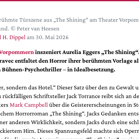
rühmte Türszene aus „The Shining“ am Theater Vorpom
und. © Peter van Heesen
 H. Dippel
am 30. Mai 2026
 Vorpommern
inszeniert Aurelia Eggers „The Shining“
avec entfaltet den Horror ihrer berühmten Vorlage al
 Bühnen-Psychothriller – in Idealbesetzung.
 er, sondern das Hotel.“ Dieser Satz über den zu Gewalt 
rückfälligen Schriftsteller Jack Torrance reibt sich an 
ters
Mark Campbell
über die Geistererscheinungen in S
ischem Horrorroman „The Shining“. Jacks Gedanken ents
ner anderen Wirklichkeit, sondern Jacks durch eine sch
ackiertem Hirn. Dieses Spannungsfeld machte sich Oper