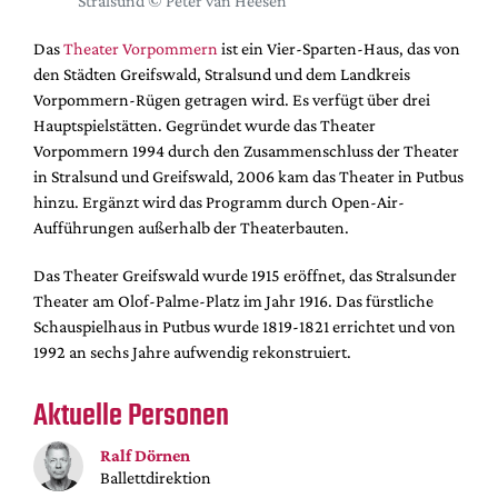
Stralsund © Peter van Heesen
DdB-map
Kalender
Das
Theater Vorpommern
ist ein Vier-Sparten-Haus, das von
den Städten Greifswald, Stralsund und dem Landkreis
Premierensuche
Vorpommern-Rügen getragen wird. Es verfügt über drei
Festival-Planer
Hauptspielstätten. Gegründet wurde das Theater
Vorpommern 1994 durch den Zusammenschluss der Theater
Hefte
in Stralsund und Greifswald, 2006 kam das Theater in Putbus
Alle Hefte
hinzu. Ergänzt wird das Programm durch Open-Air-
Aufführungen außerhalb der Theaterbauten.
Leseproben
Podcast
Das Theater Greifswald wurde 1915 eröffnet, das Stralsunder
Theater am Olof-Palme-Platz im Jahr 1916. Das fürstliche
Service
Schauspielhaus in Putbus wurde 1819-1821 errichtet und von
Shop / Abo
1992 an sechs Jahre aufwendig rekonstruiert.
Newsletter
Aktuelle Personen
Redaktion
Autor:innen
Ralf Dörnen
Partner
Ballettdirektion