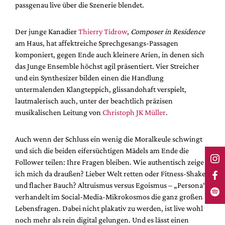
passgenau live über die Szenerie blendet.
Der junge Kanadier
Thierry Tidrow
,
Composer in Residence
am Haus, hat affektreiche Sprechgesangs-Passagen
komponiert, gegen Ende auch kleinere Arien, in denen sich
das Junge Ensemble höchst agil präsentiert. Vier Streicher
und ein Synthesizer bilden einen die Handlung
untermalenden Klangteppich, glissandohaft verspielt,
lautmalerisch auch, unter der beachtlich präzisen
musikalischen Leitung von
Christoph JK Müller
.
Auch wenn der Schluss ein wenig die Moralkeule schwingt
und sich die beiden eifersüchtigen Mädels am Ende die
Follower teilen: Ihre Fragen bleiben. Wie authentisch zeige
ich mich da draußen? Lieber Welt retten oder Fitness-Shake
und flacher Bauch? Altruismus versus Egoismus – „Persona“
verhandelt im Social-Media-Mikrokosmos die ganz großen
Lebensfragen. Dabei nicht plakativ zu werden, ist live wohl
noch mehr als rein digital gelungen. Und es lässt einen