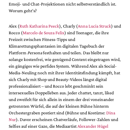
Emoji- und Chat-Projektionen nicht selbstverständlich ist.
Worum geht‘s?
Alex (
Ruth Katharina Peeck
), Charly (
Anna Lucia Struck
) und
Rocco (
Marcelo de Souza Felix
) sind Teenager, die ihre
Freizeit zwischen Fitness-Tipps und
Klimarettungsphantasien im digitalen Tagebuch der
Plattform
Persona
festhalten und teilen. Das bleibt nur
solange kostenfrei, wie genügend Content eingetragen wird,
ein gängiges wie perfides System. Während Alex als Social-
Media-Neuling noch mit ihrer Identitätsfindung kämpft, hat
sich Charly mit Shop und Beauty-Videos längst digital
professionalisiert ­– und Rocco lebt geschminkt sein
intersexuelles Doppelleben aus. Jeder chattet, tanzt, liked
und zweifelt für sich allein in einem der drei voneinander
getrennten Würfel, die auf der kleinen Bühne hinterm
Orchestergraben postiert sind (Bühne und Kostüme:
Dina
Nur
). Davor erscheinen Chatverläufe, Follower-Zahlen und
Selfies auf einer Gaze, die Mediaartist
Alexander Hügel