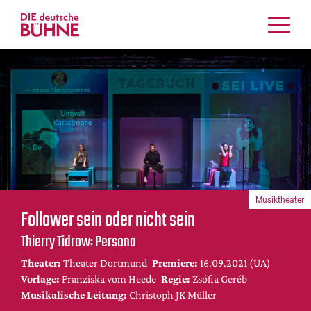
Kritiken
Schauspiel
Musiktheater
Tanz
Crossover
Bühnenwelt
Festivals & Veranstaltungen
Musiktheater
Menschen & Theater
Follower sein oder nicht sein
Themen
Thierry Tidrow: Persona
Internationales
Theater:
Theater Dortmund
Premiere:
16.09.2021 (UA)
Nachrufe
Vorlage:
Franziska vom Heede
Regie:
Zsófia Geréb
Medientipps
Musikalische Leitung:
Christoph JK Müller