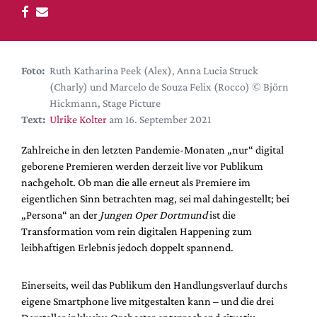
DdB-map
Kalender
Premierensuche
Foto:
Ruth Katharina Peek (Alex), Anna Lucia Struck
Festival-Planer
(Charly) und Marcelo de Souza Felix (Rocco) © Björn
Hefte
Hickmann, Stage Picture
Text:
Ulrike Kolter
am 16. September 2021
Alle Hefte
Leseproben
Zahlreiche in den letzten Pandemie-Monaten „nur“ digital
geborene Premieren werden derzeit live vor Publikum
Podcast
nachgeholt. Ob man die alle erneut als Premiere im
Service
eigentlichen Sinn betrachten mag, sei mal dahingestellt; bei
„Persona“ an der
Jungen Oper Dortmund
ist die
Shop / Abo
Transformation vom rein digitalen Happening zum
Newsletter
leibhaftigen Erlebnis jedoch doppelt spannend.
Redaktion
Autor:innen
Einerseits, weil das Publikum den Handlungsverlauf durchs
eigene Smartphone live mitgestalten kann – und die drei
Partner