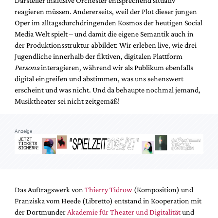
Darsteller inklusive Orchester entsprechend situativ
Mediadaten
reagieren müssen. Andererseits, weil der Plot dieser jungen
Suche
Oper im alltagsdurchdringenden Kosmos der heutigen Social
Media Welt spielt – und damit die eigene Semantik auch in
der Produktionsstruktur abbildet: Wir erleben live, wie drei
Jugendliche innerhalb der fiktiven, digitalen Plattform
Persona
interagieren, während wir als Publikum ebenfalls
digital eingreifen und abstimmen, was uns sehenswert
erscheint und was nicht. Und da behaupte nochmal jemand,
Musiktheater sei nicht zeitgemäß!
Anzeige
Das Auftragswerk von
Thierry Tidrow
(Komposition) und
Franziska vom Heede (Libretto) entstand in Kooperation mit
der Dortmunder
Akademie für Theater und Digitalität
und