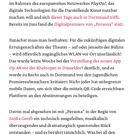
im Rahmen des europaweiten Netzwerkes
PlayOn!
, das
digitale Technologien für die Darstellende Kunst nutzbar
machen will und sich
dieser Tage auch in Dortmund trifft
.
Bereits im Juni fand die
Digitalpremiere von „Persona“ statt
.
Zunächst muss man festhalten: Für die zukünftigen digitalen
Errungenschaften der Theater – auf oder jenseits der Bühne
– wird öffentlich zugängliches WLAN vor Ort unerlässlich!
Das wurde letzte Woche bei der
Vorstellung der neuen App
Op AR
vor der Rheinoper in Düsseldorf
deutlich, und es
wurde zu Recht auch in Dortmund von den jugendlichen
Premierenbesuchern kritisiert: Nicht jeder hat unbegrenzt
mobile Daten, um sich über die mittels QR-Code erreichbare
Plattform an den Abstimmungen zu beteiligen.
Davon mal abgesehen ist mit „Persona“ in der Regie von
Zsófia Geréb
ein technisch ausgefeiltes, musikalisch
überzeugendes und dramaturgisch spannendes Stück
entstanden – und es berührt tatsächlich. Was bei all den