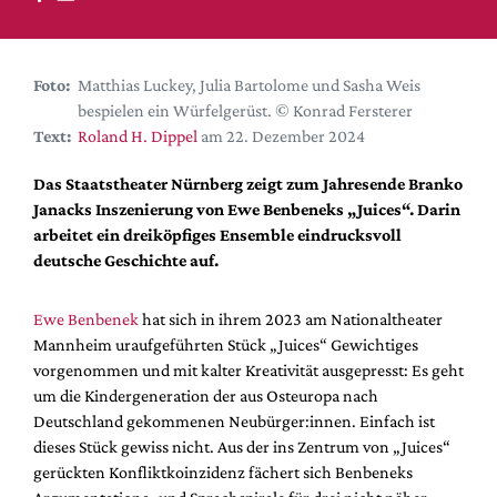
DdB-map
Kalender
Premierensuche
Foto:
Matthias Luckey, Julia Bartolome und Sasha Weis
bespielen ein Würfelgerüst. © Konrad Fersterer
Festival-Planer
Text:
Roland H. Dippel
am 22. Dezember 2024
Hefte
Das Staatstheater Nürnberg zeigt zum Jahresende Branko
Alle Hefte
Janacks Inszenierung von Ewe Benbeneks „Juices“. Darin
Leseproben
arbeitet ein dreiköpfiges Ensemble eindrucksvoll
deutsche Geschichte auf.
Podcast
Service
Ewe Benbenek
hat sich in ihrem 2023 am Nationaltheater
Mannheim uraufgeführten Stück „Juices“ Gewichtiges
Shop / Abo
vorgenommen und mit kalter Kreativität ausgepresst: Es geht
Newsletter
um die Kindergeneration der aus Osteuropa nach
Redaktion
Deutschland gekommenen Neubürger:innen. Einfach ist
Autor:innen
dieses Stück gewiss nicht. Aus der ins Zentrum von „Juices“
gerückten Konfliktkoinzidenz fächert sich Benbeneks
Partner