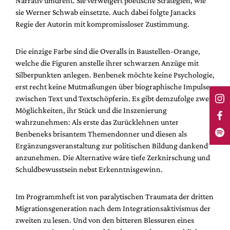
Narrativ umdreht. Sie verweigert poetische Strategien, wie
sie Werner Schwab einsetzte. Auch dabei folgte Janacks
Regie der Autorin mit kompromissloser Zustimmung.
Die einzige Farbe sind die Overalls in Baustellen-Orange,
welche die Figuren anstelle ihrer schwarzen Anzüge mit
Silberpunkten anlegen. Benbenek möchte keine Psychologie,
erst recht keine Mutmaßungen über biographische Impulse
zwischen Text und Textschöpferin.
Es gibt demzufolge zwei
Möglichkeiten, ihr Stück und die Inszenierung
wahrzunehmen: Als erste das Zurücklehnen unter
Benbeneks brisantem Themendonner und diesen als
Ergänzungsveranstaltung zur politischen Bildung dankend
anzunehmen. Die Alternative wäre tiefe Zerknirschung und
Schuldbewusstsein nebst Erkenntnisgewinn.
Im Programmheft ist von paralytischen Traumata der dritten
Migrationsgeneration nach dem Integrationsaktivismus der
zweiten zu lesen. Und von den bitteren Blessuren eines