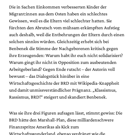
Die in Sachen Einkommen verbesserten Kinder der
Migrant:innen aus dem Osten haben ein schlechtes
Gewissen, weil es die Eltern viel schlechter hatten. Sie
fürchten den Abrutsch vom mühsam erkämpften Aufstieg
auch deshalb, weil die Entbehrungen der Eltern durch einen
solchen sinnlos würden. Gleichzeitig erhebt sich
bei
Benbenek
die Stimme der Nachgeborenen kritisch gegen
ihre Erzeugenden: Warum habt ihr euch nicht solidarisiert?
Warum gingt ihr nicht in Opposition zum ausbeutenden
Arbeitgeberland? Gegen Ende rutscht – der Autorin voll
bewusst – das Dialogstück hinüber in eine
Wirtschaftsgeschichte der BRD mit Wikipedia-Knappheit
und damit unmissverständlicher Prägnanz. „Klassismus,
Rassismus, BRD!“ steigert und skandiert Benbenek.
Was sie ihre drei Figuren aufsagen lässt, stimmt gewiss: Die
BRD hätte den Marshall-Plan, diese milliardenschwere
Finanzspritze Amerikas als Kick zum
Wirtschaftswunderland, ebenso verdrängt wie die