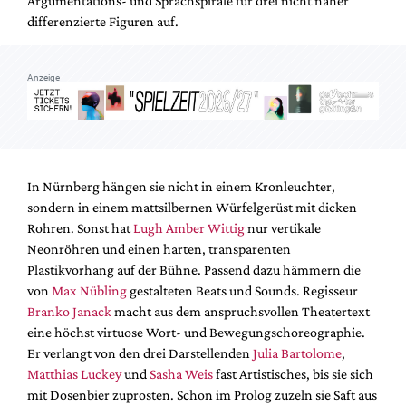
Argumentations- und Sprachspirale für drei nicht näher
Mediadaten
differenzierte Figuren auf.
Suche
Anzeige
In Nürnberg hängen sie
nicht in einem Kronleuchter,
sondern
in einem mattsilbernen Würfelgerüst mit dicken
Rohren. Sonst hat
Lugh Amber Wittig
nur vertikale
Neonröhren und einen harten, transparenten
Plastikvorhang auf der Bühne. Passend dazu hämmern die
von
Max Nübling
gestalteten Beats und Sounds. Regisseur
Branko Janack
macht aus dem anspruchsvollen Theatertext
eine höchst virtuose Wort- und Bewegungschoreographie.
Er verlangt von den drei Darstellenden
Julia Bartolome
,
Matthias Luckey
und
Sasha Weis
fast Artistisches, bis sie sich
mit Dosenbier zuprosten. Schon im Prolog zuzeln sie Saft aus