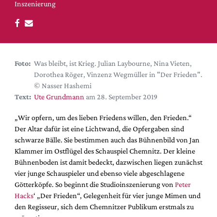
DdB-map
Inszenierung
Kalender
Premierensuche
Festival-Planer
Foto:
Was bleibt, ist Krieg. Julian Laybourne, Nina Vieten,
Hefte
Dorothea Röger, Vinzenz Wegmüller in "Der Frieden".
Alle Hefte
© Nasser Hashemi
Text:
Ute Grundmann
am 28. September 2019
Leseproben
Podcast
„Wir opfern, um des lieben Friedens willen, den Frieden.“
Der Altar dafür ist eine Lichtwand, die Opfergaben sind
Service
schwarze Bälle. Sie bestimmen auch das Bühnenbild von Jan
Klammer im Ostflügel des Schauspiel Chemnitz. Der kleine
Shop / Abo
Bühnenboden ist damit bedeckt, dazwischen liegen zunächst
Newsletter
vier junge Schauspieler und ebenso viele abgeschlagene
Redaktion
Götterköpfe. So beginnt die Studioinszenierung von
Peter
Autor:innen
Hacks
‘ „Der Frieden“, Gelegenheit für vier junge Mimen und
den Regisseur, sich dem Chemnitzer Publikum erstmals zu
Partner