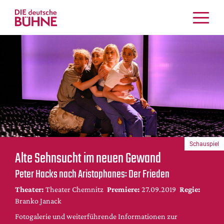
Kritiken
Schauspiel
Musiktheater
Tanz
Crossover
Bühnenwelt
Festivals & Veranstaltungen
Schauspiel
Menschen & Theater
Alte Sehnsucht im neuen Gewand
Themen
Peter Hacks nach Aristophanes: Der Frieden
Internationales
Theater:
Theater Chemnitz
Premiere:
27.09.2019
Regie:
Nachrufe
Branko Janack
Medientipps
Fotogalerie und weiterführende Informationen zur