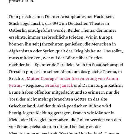
präsentieren.
Mediadaten
Suche
Dem griechischen Dichter Aristophanes hat Hacks sein
Stück abgelauscht, das 1962 im Deutschen Theater in
Ostberlin uraufgeführt wurde. Beider Thema: der immer
ersehnte, immer zerbrechliche Frieden. Wir in Europa
können ihn seit Jahrzehnten genießen, die Menschen in
Afghanistan oder Syrien quält der Krieg bis heute. Das sollte,
muss mitdenken, wer auf der Bühne über Frieden
nachdenkt. – Spannende Parallele: Auch im Staatsschauspiel
Dresden ging es am selben Abend um das gleiche Thema, in
Brechts
„Mutter Courage“ in der Inszenierung von Armin
Petras
. – Regisseur
Branko Janack
und Dramaturgin Kathrin
Brune haben offenbar mitgedacht und so erinnern nur die
Torsi der nicht mehr gebrauchten Götter an das alte
Griechenland. Auf der dunkel-poetischen Bühne wird
heutig-legere Kleidung getragen, Frauen wie Männer in
Kleid oder Hose gleichermaßen, die Rollen werden von den
vier Schauspielstudenten oft und beiläufig an der
Kleiderstange gewechselt (Kostüme: Una Jankov). Theater