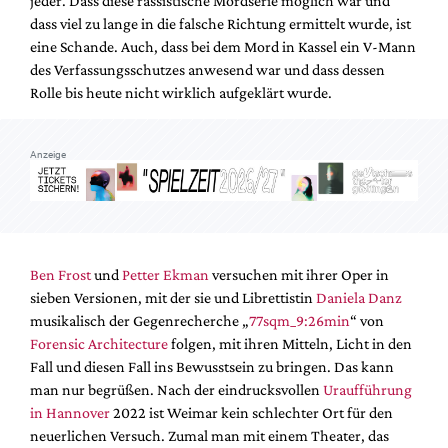
jeder. Dass diese rassistische Mordserie möglich war und
Mediadaten
dass viel zu lange in die falsche Richtung ermittelt wurde, ist
Suche
eine Schande. Auch, dass bei dem Mord in Kassel ein V-Mann
des Verfassungsschutzes anwesend war und dass dessen
Rolle bis heute nicht wirklich aufgeklärt wurde.
Anzeige
Ben Frost
und
Petter Ekman
versuchen mit ihrer Oper in
sieben Versionen, mit der sie und Librettistin
Daniela Danz
musikalisch der Gegenrecherche „
77sqm_9:26min
“ von
Forensic Architecture
folgen, mit ihren Mitteln, Licht in den
Fall und diesen Fall ins Bewusstsein zu bringen. Das kann
man nur begrüßen. Nach der eindrucksvollen
Uraufführung
in Hannover
2022 ist Weimar kein schlechter Ort für den
neuerlichen Versuch. Zumal man mit einem Theater, das