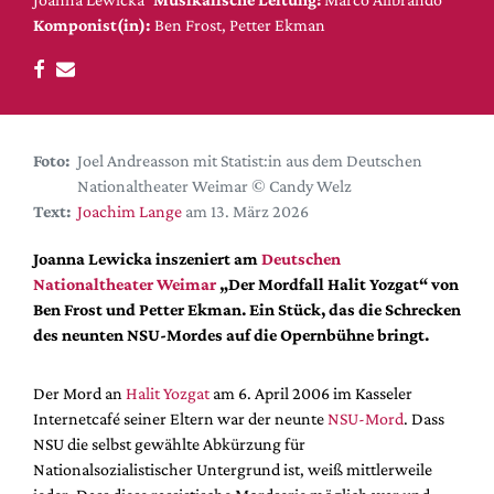
DdB-map
Komponist(in):
Ben Frost, Petter Ekman
Kalender
Premierensuche
Festival-Planer
Hefte
Foto:
Joel Andreasson mit Statist:in aus dem Deutschen
Nationaltheater Weimar © Candy Welz
Alle Hefte
Text:
Joachim Lange
am 13. März 2026
Leseproben
Joanna Lewicka inszeniert am
Deutschen
Podcast
Nationaltheater Weimar
„Der Mordfall Halit Yozgat“ von
Service
Ben Frost und Petter Ekman. Ein Stück, das die Schrecken
des neunten NSU-Mordes auf die Opernbühne bringt.
Shop / Abo
Newsletter
Der Mord an
Halit Yozgat
am 6. April 2006 im Kasseler
Redaktion
Internetcafé seiner Eltern war der neunte
NSU-Mord
. Dass
Autor:innen
NSU die selbst gewählte Abkürzung für
Nationalsozialistischer Untergrund ist, weiß mittlerweile
Partner