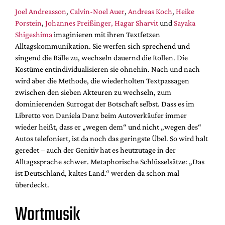
Joel Andreasson
,
Calvin-Noel Auer
,
Andreas Koch
,
Heike
Porstein
,
Johannes Preißinger,
Hagar Sharvit
und
Sayaka
Shigeshima
imaginieren mit ihren Textfetzen
Alltagskommunikation. Sie werfen sich sprechend und
singend die Bälle zu, wechseln dauernd die Rollen. Die
Kostüme entindividualisieren sie ohnehin. Nach und nach
wird aber die Methode, die wiederholten Textpassagen
zwischen den sieben Akteuren zu wechseln, zum
dominierenden Surrogat der Botschaft selbst. Dass es im
Libretto von Daniela Danz beim Autoverkäufer immer
wieder heißt, dass er „wegen dem“ und nicht „wegen des“
Autos telefoniert, ist da noch das geringste Übel. So wird halt
geredet – auch der Genitiv hat es heutzutage in der
Alltagssprache schwer. Metaphorische Schlüsselsätze: „Das
ist Deutschland, kaltes Land.“ werden da schon mal
überdeckt.
Wortmusik