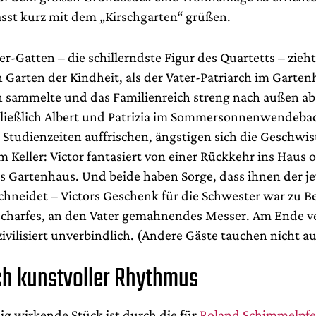
sst kurz mit dem „Kirschgarten“ grüßen.
r-Gatten – die schillerndste Figur des Quartetts – zieht
n Garten der Kindheit, als der Vater-Patriarch im Garte
 sammelte und das Familienreich streng nach außen ab
ießlich Albert und Patrizia im Sommersonnenwendebad
Studienzeiten auffrischen, ängstigen sich die Geschwis
m Keller: Victor fantasiert von einer Rückkehr ins Haus 
s Gartenhaus. Und beide haben Sorge, dass ihnen der j
chneidet – Victors Geschenk für die Schwester war zu B
scharfes, an den Vater gemahnendes Messer. Am Ende v
 zivilisiert unverbindlich. (Andere Gäste tauchen nicht au
ch kunstvoller Rhythmus
ig wirkende Stück ist durch die für
Roland Schimmelpf