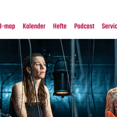
Premierensuche
Alle Hefte
Partne
Festival-Planer
Leseproben
Media
B-map
Kalender
Hefte
Podcast
Servi