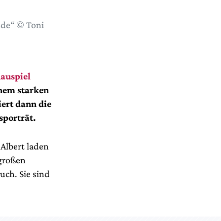
de“ © Toni
auspiel
inem starken
iert dann die
sporträt.
Albert laden
 großen
uch. Sie sind