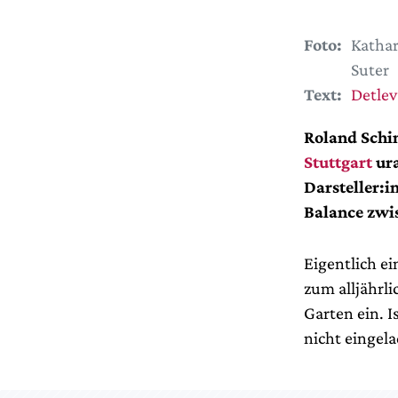
Foto:
Katha
Suter
Text:
Detlev
Roland Sch
Stuttgart
ura
Darsteller:i
Balance zwis
Eigentlich e
zum alljährl
Garten ein. I
nicht eingel