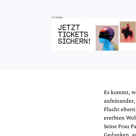
Anzeige
Es kommt, wi
aufeinander, 
Flucht elter
ererbten Woh
Seine Frau Pa
Gedanken, au