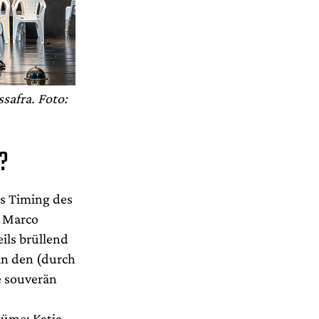
safra. Foto:
?
s Timing des
, Marco
ils brüllend
in den (durch
e souverän
tüme: Katja