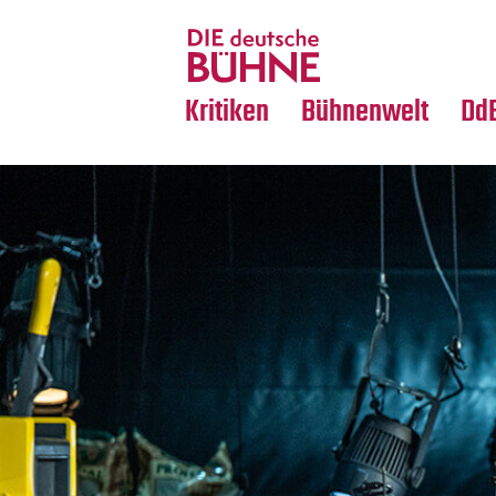
Tanz
Nachrufe
Crossover
Medientipps
Kritiken
Bühnenwelt
Dd