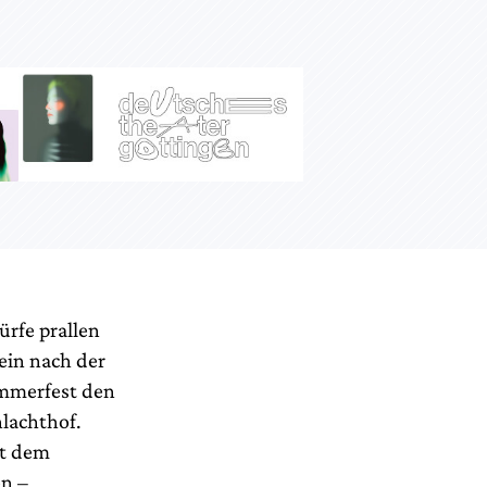
rfe prallen
 ein nach der
ommerfest den
hlachthof.
it dem
n –