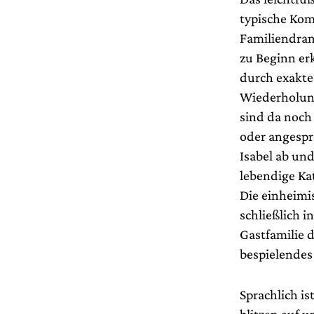
typische Kom
Familiendrama
zu Beginn er
durch exakte
Wiederholung
sind da noch 
oder angespr
Isabel ab un
lebendige Ka
Die einheimi
schließlich 
Gastfamilie 
bespielendes
Sprachlich is
blitzen auf 