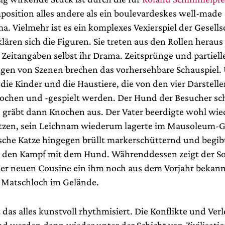
position alles andere als ein boulevardeskes well-made
. Vielmehr ist es ein komplexes Vexierspiel der Gesells
klären sich die Figuren. Sie treten aus den Rollen hera
 Zeitangaben selbst ihr Drama. Zeitsprünge und partiell
en von Szenen brechen das vorhersehbare Schauspiel.
die Kinder und die Haustiere, die von den vier Darstelle
ochen und -gespielt werden. Der Hund der Besucher sc
d gräbt dann Knochen aus. Der Vater beerdigte wohl wie
tzen, sein Leichnam wiederum lagerte im Mausoleum-
sche Katze hingegen brüllt markerschütternd und begibt
in den Kampf mit dem Hund. Währenddessen zeigt der S
der neuen Cousine ein ihm noch aus dem Vorjahr bekann
 Matschloch im Gelände.
t das alles kunstvoll rhythmisiert. Die Konflikte und Ve
und werden dann wieder unter der Schicht von Zivilisati