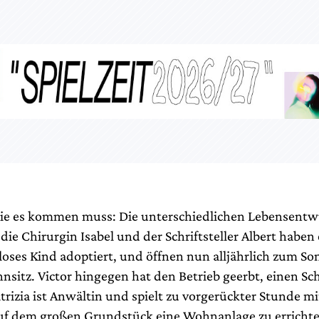
e es kommen muss: Die unterschiedlichen Lebensentwü
die Chirurgin Isabel und der Schriftsteller Albert haben
nloses Kind adoptiert, und öffnen nun alljährlich zum S
nsitz. Victor hingegen hat den Betrieb geerbt, einen Sc
trizia ist Anwältin und spielt zu vorgerückter Stunde m
f dem großen Grundstück eine Wohnanlage zu errichte