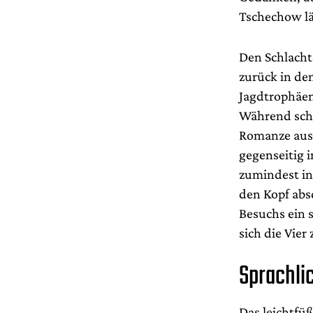
Tschechow lä
Den Schlachte
zurück in de
Jagdtrophäen
Während schl
Romanze aus 
gegenseitig i
zumindest in
den Kopf abs
Besuchs ein 
sich die Vier
Sprachli
Das leichtfüß