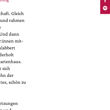
chaft. Gleich
us und rahmen
e
 Und dann
r:innen mit-
hlabbert
derholt
Gartenhaus.
 sich
ohn der
tes, schön zu
rletzungen
on und