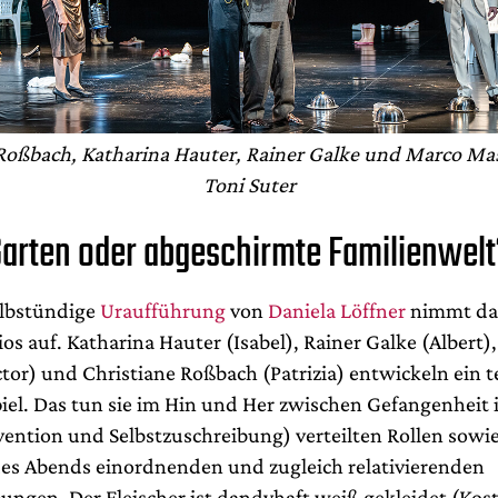
Roßbach, Katharina Hauter, Rainer Galke und Marco Mas
Toni Suter
Garten oder abgeschirmte Familienwelt
albstündige
Uraufführung
von
Daniela Löffner
nimmt da
os auf. Katharina Hauter (Isabel), Rainer Galke (Albert)
tor) und Christiane Roßbach (Patrizia) entwickeln ein te
iel. Das tun sie im Hin und Her zwischen Gefangenheit 
ention und Selbstzuschreibung) verteilten Rollen sowi
des Abends einordnenden und zugleich relativierenden
bungen. Der Fleischer ist dandyhaft weiß gekleidet (Kos