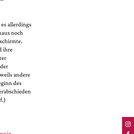
 es allerdings
nhaus noch
schirmte.
 ihre
ter
oder
eweils andere
eginn des
erabschieden
f.)
ennig