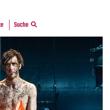
r
daten
ce
Suche