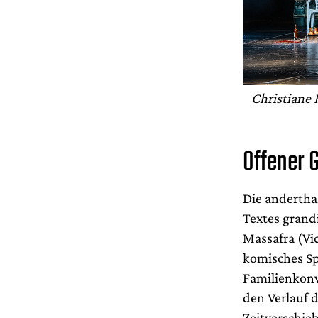
Christiane
Offener 
Die anderth
Textes grandi
Massafra (Vic
komisches Sp
Familienkonv
den Verlauf 
Zeitverschie