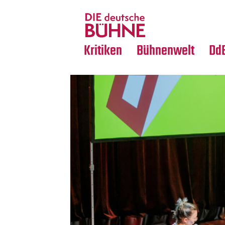
Tanz
Nachrufe
Crossover
Medientipps
Kritiken
Bühnenwelt
Dd