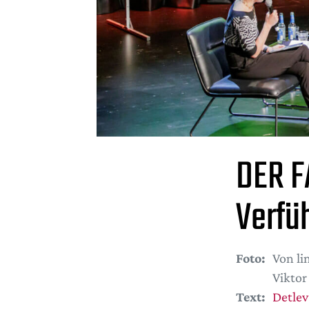
DER FA
Verfü
Foto:
Von li
Vikto
Text:
Detlev