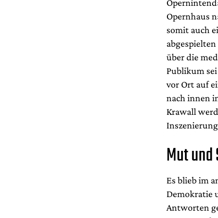
Opernintenda
Opernhaus na
somit auch e
abgespielten
über die med
Publikum sei 
vor Ort auf 
nach innen i
Krawall werd
Inszenierung
Mut und 
Es blieb im 
Demokratie u
Antworten g