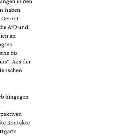
rungen in den
as haben
e Gernot
die AfD und
eien an
augten
the bis
us“. Aus der
 Menschen
eb hingegen
spektiven
ite Kontakte
ttgarts