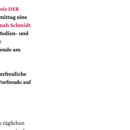
reis DER
mittag eine
nah Schmidt
Medien- und
e
fende am
erfreuliche
Vorfreude auf
e täglichen