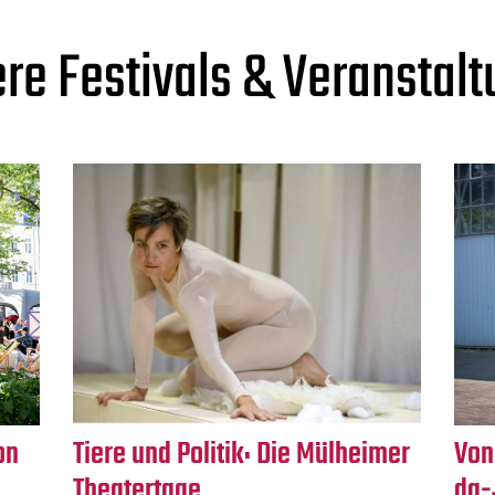
re Festivals & Veranstal
on
Tiere und Politik: Die Mülheimer
Von
–
Theatertage
dg-