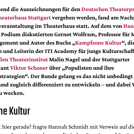
end die Auszeichnungen für den
Deutschen Theaterp
heaterhaus Stuttgart
vergeben werden, fand am Nach
eranstaltung im Theaterhaus statt.
Auf dem von
Han
 Podium diskutierten Gernot Wolfram, Professor für 
ement und Autor des Buchs „
Kampfzone Kultur
“, di
 und Leiterin der ITI Academy für junge Kulturschaf
len Theaterinstitut
Malin Nagel und der Stuttgarter
dant
Viktor Schoner
über „Populisten und ihre
trategien“. Der Runde gelang es das nicht unbedingt 
nd zugleich differenziert zu entwickeln – und dabei 
u wecken.
e Kultur
t hier gerade? fragte Hannah Schmidt mit Verweis auf di