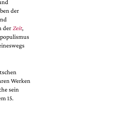
 und
uben der
und
n der
Zeit
,
tspopulismus
keineswegs
utschen
ihren Werken
che sein
em 15.