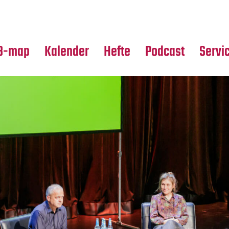
Premierensuche
Alle Hefte
Partne
Festival-Planer
Leseproben
Media
B-map
Kalender
Hefte
Podcast
Servi