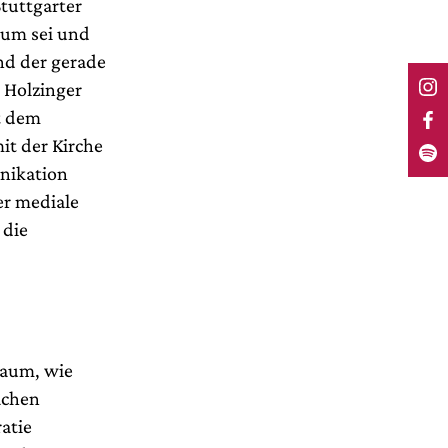
tuttgarter
aum sei und
nd der gerade
a Holzinger
t dem
mit der Kirche
nikation
er mediale
 die
Raum, wie
achen
atie