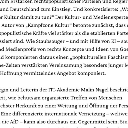
vom Erstarken rechtspopulistischer Parteien und Regie
und Deutschland zum Einstieg. Und konkretisierte: „W
der Kultur damit zu tun?“ Der Kultur- und Medienexpert
Autor von „Kampfzone Kultur“ betonte zunächst, dass 
populistische Kräfte viel stärker als die etablierten Part
ssiert sind. Wie Staubsauger – und mit Hilfe von KI – s
d Medienprofis von rechts Konzepte und Ideen von Goe
nd komponierten daraus einen „popkulturellen Faschism
e-Zeiten verstärkten Vereinsamung besonders junger
 Hoffnung vermittelndes Angebot komponiert.
gin und Leiterin der ITI-Akademie Malin Nagel beschri
beit, wie behutsam organisierte Treffen von Menschen
ichster Herkunft zu einer Weitung und Öffnung der Per
 Eine differenzierte internationale Vernetzung – weltwe
h die AfD – kann also durchaus ein Gegenmittel sein. Stu