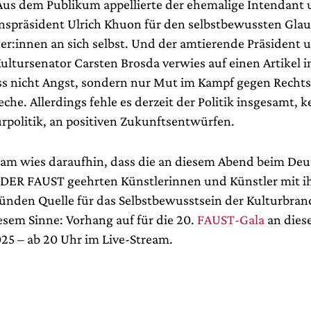
s dem Publikum appellierte der ehemalige Intendant
spräsident Ulrich Khuon für den selbstbewussten Gla
r:innen an sich selbst. Und der amtierende Präsident 
ltursenator Carsten Brosda verwies auf einen Artikel i
ass nicht Angst, sondern nur Mut im Kampf gegen Rech
eche. Allerdings fehle es derzeit der Politik insgesamt, 
urpolitik, an positiven Zukunftsentwürfen.
am wies daraufhin, dass die an diesem Abend beim De
 DER FAUST geehrten Künstlerinnen und Künstler mit 
ünden Quelle für das Selbstbewusstsein der Kulturbran
iesem Sinne: Vorhang auf für die 20.
FAUST-Gala
an dies
5 – ab 20 Uhr im Live-Stream.