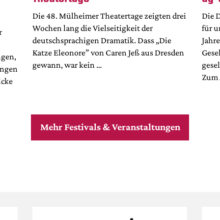
Die 48. Mülheimer Theatertage zeigten drei
Die 
Wochen lang die Vielseitigkeit der
für u
r
deutschsprachigen Dramatik. Dass „Die
Jahr
Katze Eleonore” von Caren Jeß aus Dresden
Gesel
ngen,
gewann, war kein …
gese
ungen
Zum 
icke
Mehr Festivals & Veranstaltungen