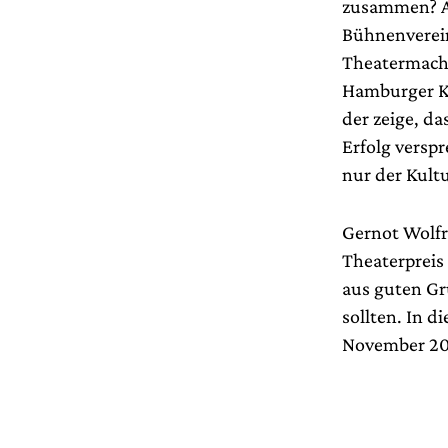
zusammen? Au
Bühnenverein
Theatermache
Hamburger Ku
der zeige, d
Erfolg verspr
nur der Kult
Gernot Wolfr
Theaterpreis
aus guten Gr
sollten. In d
November 202