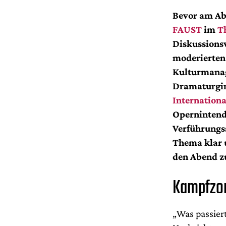
Bevor am Ab
FAUST
im
T
Diskussionsv
moderierten
Kulturmanag
Dramaturgin
Internationa
Operninten
Verführungss
Thema klar u
den Abend z
Kampfzon
„Was passier