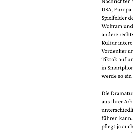
Nachrichten 
USA, Europa 
Spielfelder 
Wolfram und 
andere rechts
Kultur intere
Vordenker un
Tiktok auf u
in Smartphon
werde so ein
Die Dramatur
aus Ihrer Ar
unterschiedl
führen kann.
pflegt ja auc