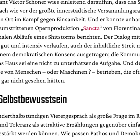
nt Viktor Schoner wies einleitend daraufhin, dass das S
ch wie vor der größte innerstädtische Versammlungsr
in Ort im Kampf gegen Einsamkeit. Und er konnte anha
 umstrittenen Opernproduktion „
Sancta
“ von Florentin
ialen Abläufe eines Shitstorms berichten. Der Dialog mi
gut und intensiv verlaufen, auch der inhaltliche Streit 
einem demokratischen Konsens ausgetragen; die Kommu
ns Haus sei eine nicht zu unterhätzende Aufgabe. Und d
e von Menschen – oder Maschinen ? – betrieben, die oft
 gar nicht gesehen hätten.
Selbstbewusstsein
anderthalbstündigen Vierergespräch als große Frage im 
nd Toleranz als attraktive Erzählungen gegenüber einf
estärkt werden können. Wie passen Pathos und Demokr