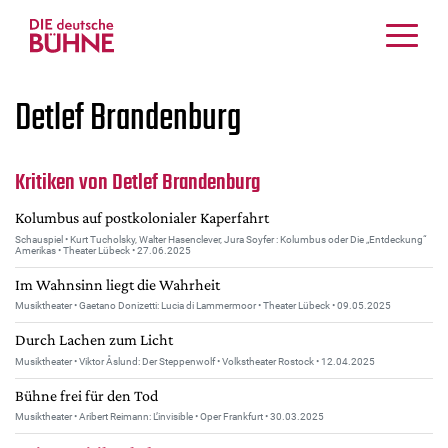
Kritiken
Detlef Brandenburg
Schauspiel
Musiktheater
Tanz
Kritiken von Detlef Brandenburg
Crossover
Kolumbus auf postkolonialer Kaperfahrt
Bühnenwelt
Schauspiel • Kurt Tucholsky, Walter Hasenclever, Jura Soyfer : Kolumbus oder Die „Entdeckung“
Amerikas • Theater Lübeck • 27.06.2025
Festivals & Veranstaltungen
Im Wahnsinn liegt die Wahrheit
Menschen & Theater
Musiktheater • Gaetano Donizetti: Lucia di Lammermoor • Theater Lübeck • 09.05.2025
Themen
Durch Lachen zum Licht
Internationales
Musiktheater • Viktor Åslund: Der Steppenwolf • Volkstheater Rostock • 12.04.2025
Nachrufe
Bühne frei für den Tod
Medientipps
Musiktheater • Aribert Reimann: L’invisible • Oper Frankfurt • 30.03.2025