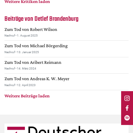
DdB-map
Weitere Kritiken laden
Kalender
Beiträge von Detlef Brandenburg
Premierensuche
Zum Tod von Robert Wilson
Festival-Planer
Nachruf • 1. August 2025
Hefte
Zum Tod von Michael Börgerding
Alle Hefte
Nachruf • 13. Januar 2025
Leseproben
Zum Tod von Aribert Reimann
Nachruf • 14. März 2024
Podcast
Zum Tod von Andreas K. W. Meyer
Service
Nachruf • 12. April 2023
Shop / Abo
Weitere Beiträge laden
Newsletter
Redaktion
Autor:innen
Partner