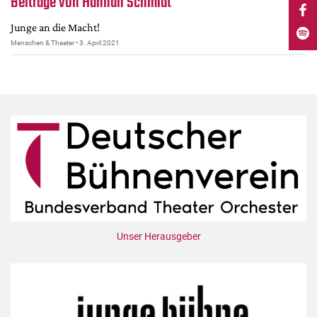
Beiträge von Hannah Schmidt
Mediadaten
Junge an die Macht!
Suche
Menschen & Theater • 3. April 2021
Unser Herausgeber