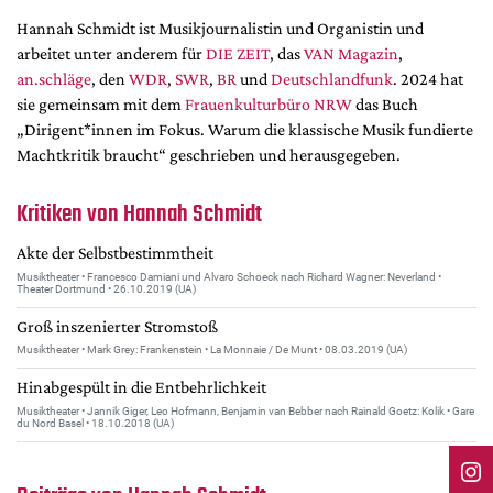
DdB-map
Hannah Schmidt ist Musikjournalistin und Organistin und
Kalender
arbeitet unter anderem für
DIE ZEIT
, das
VAN Magazin
,
an.schläge
, den
WDR
,
SWR
,
BR
und
Deutschlandfunk
. 2024 hat
Premierensuche
sie gemeinsam mit dem
Frauenkulturbüro NRW
das Buch
Festival-Planer
„Dirigent*innen im Fokus. Warum die klassische Musik fundierte
Hefte
Machtkritik braucht“ geschrieben und herausgegeben.
Alle Hefte
Kritiken von Hannah Schmidt
Leseproben
Akte der Selbstbestimmtheit
Podcast
Musiktheater • Francesco Damiani und Alvaro Schoeck nach Richard Wagner: Neverland •
Theater Dortmund • 26.10.2019 (UA)
Service
Groß inszenierter Stromstoß
Shop / Abo
Musiktheater • Mark Grey: Frankenstein • La Monnaie / De Munt • 08.03.2019 (UA)
Newsletter
Hinabgespült in die Entbehrlichkeit
Redaktion
Musiktheater • Jannik Giger, Leo Hofmann, Benjamin van Bebber nach Rainald Goetz: Kolik • Gare
du Nord Basel • 18.10.2018 (UA)
Autor:innen
Partner