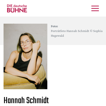
Kritiken
Foto:
Schauspiel
Porträtfoto Hannah Schmidt © Sophia
Musiktheater
Hegewald
Tanz
Crossover
Bühnenwelt
Festivals & Veranstaltungen
Menschen & Theater
Themen
Internationales
Nachrufe
Hannah Schmidt
Medientipps