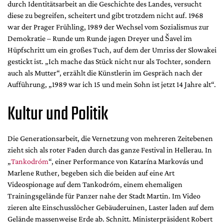
durch Identitätsarbeit an die Geschichte des Landes, versucht
diese zu begreifen, scheitert und gibt trotzdem nicht auf. 1968
war der Prager Frühling, 1989 der Wechsel vom Sozialismus zur
Demokratie – Runde um Runde jagen Dreyer und Šavel im
Hüpfschritt um ein großes Tuch, auf dem der Umriss der Slowakei
gestickt ist. „Ich mache das Stück nicht nur als Tochter, sondern
auch als Mutter“, erzählt die Künstlerin im Gespräch nach der
Aufführung, „1989 war ich 15 und mein Sohn ist jetzt 14 Jahre alt“.
Kultur und Politik
Die Generationsarbeit, die Vernetzung von mehreren Zeitebenen
zieht sich als roter Faden durch das ganze Festival in Hellerau. In
„
Tankodróm
“, einer Performance von Katarína Markovás und
Marlene Ruther, begeben sich die beiden auf eine Art
Videospionage auf dem Tankodróm, einem ehemaligen
Trainingsgelände für Panzer nahe der Stadt Martin. Im Video
zieren alte Einschusslöcher Gebäuderuinen, Laster laden auf dem
Gelände massenweise Erde ab. Schnitt. Ministerpräsident Robert