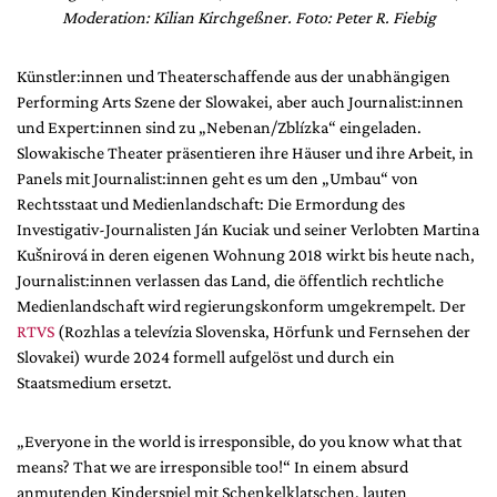
Moderation: Kilian Kirchgeßner. Foto: Peter R. Fiebig
Künstler:innen und Theaterschaffende aus der unabhängigen
Performing Arts Szene der Slowakei, aber auch Journalist:innen
und Expert:innen sind zu „Nebenan/Zblízka“ eingeladen.
Slowakische Theater präsentieren ihre Häuser und ihre Arbeit, in
Panels mit Journalist:innen geht es um den „Umbau“ von
Rechtsstaat und Medienlandschaft: Die Ermordung des
Investigativ-Journalisten Ján Kuciak und seiner Verlobten Martina
Kušnirová in deren eigenen Wohnung 2018 wirkt bis heute nach,
Journalist:innen verlassen das Land, die öffentlich rechtliche
Medienlandschaft wird regierungskonform umgekrempelt. Der
RTVS
(Rozhlas a televízia Slovenska, Hörfunk und Fernsehen der
Slovakei) wurde 2024 formell aufgelöst und durch ein
Staatsmedium ersetzt.
„Everyone in the world is irresponsible, do you know what that
means? That we are irresponsible too!“ In einem absurd
anmutenden Kinderspiel mit Schenkelklatschen, lauten