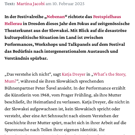
DdB-map
Text:
Martina Jacobi
am 10. Februar 2025
Kalender
In der Festivalreihe „
Nebenan
“ richtete das
Festspielhaus
Premierensuche
Hellerau
in Dresden dieses Jahr den Fokus auf zeitgenössische
Theaterkunst aus der Slowakei. Mit Blick auf die desaströse
Festival-Planer
kulturpolitische Situation im Land ist zwischen
Hefte
Performances, Workshops und Talkpanels auf dem Festival
das Bedürfnis nach intergenerationalem Austausch und
Alle Hefte
Verständnis spürbar.
Leseproben
Podcast
„Das verstehe ich nicht“, sagt
Katja Dreyer
in „
What’s the Story,
Mum?
“, während sie ihren Slowakisch sprechenden
Service
Bühnenpartner Peter Šavel ansieht. In der Performance erzählt
Shop / Abo
die Künstlerin von 1968, vom Prager Frühling, als ihre Mutter
beschließt, ihr Heimatland zu verlassen. Katja Dreyer, die nicht in
Newsletter
der Slowakei aufgewachsen ist, kein Slowakisch spricht oder
Redaktion
versteht, aber eine Art Sehnsucht nach einem Verstehen der
Autor:innen
Geschichte ihrer Mutter spürt, macht sich in ihrer Arbeit auf die
Partner
Spurensuche nach Teilen ihrer eigenen Identität. Ihr