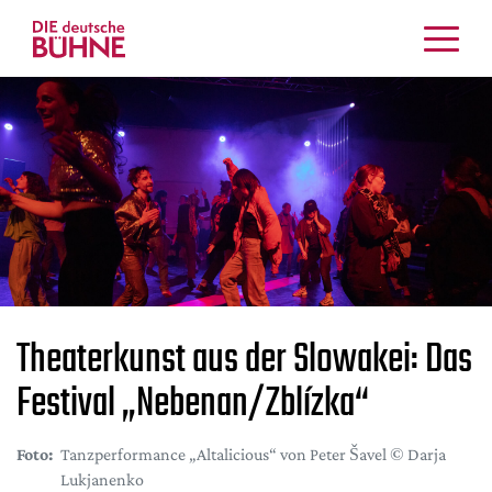
Kritiken
Schauspiel
Musiktheater
Tanz
Crossover
Bühnenwelt
Festivals & Veranstaltungen
Menschen & Theater
Theaterkunst aus der Slowakei: Das
Themen
Festival „Nebenan/Zblízka“
Internationales
Nachrufe
Foto:
Tanzperformance „Altalicious“ von Peter Šavel © Darja
Medientipps
Lukjanenko