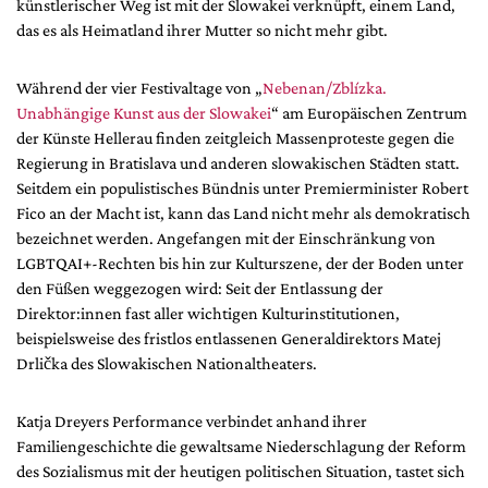
künstlerischer Weg ist mit der Slowakei verknüpft, einem Land,
Mediadaten
das es als Heimatland ihrer Mutter so nicht mehr gibt.
Suche
Während der vier Festivaltage von „
Nebenan/Zblízka.
Unabhängige Kunst aus der Slowakei
“ am Europäischen Zentrum
der Künste Hellerau finden zeitgleich Massenproteste gegen die
Regierung in Bratislava und anderen slowakischen Städten statt.
Seitdem ein populistisches Bündnis unter Premierminister Robert
Fico an der Macht ist, kann das Land nicht mehr als demokratisch
bezeichnet werden. Angefangen mit der Einschränkung von
LGBTQAI+-Rechten bis hin zur Kulturszene, der der Boden unter
den Füßen weggezogen wird: Seit der Entlassung der
Direktor:innen fast aller wichtigen Kulturinstitutionen,
beispielsweise des fristlos entlassenen Generaldirektors Matej
Drlička des Slowakischen Nationaltheaters.
Katja Dreyers Performance verbindet anhand ihrer
Familiengeschichte die gewaltsame Niederschlagung der Reform
des Sozialismus mit der heutigen politischen Situation, tastet sich