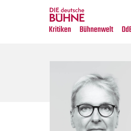
Tanz
Nachrufe
Crossover
Medientipps
Kritiken
Bühnenwelt
Dd