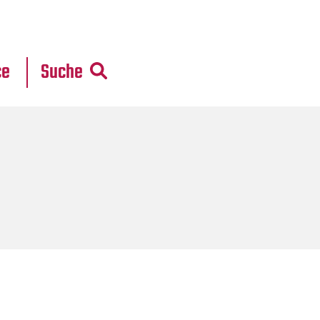
r
daten
ce
Suche