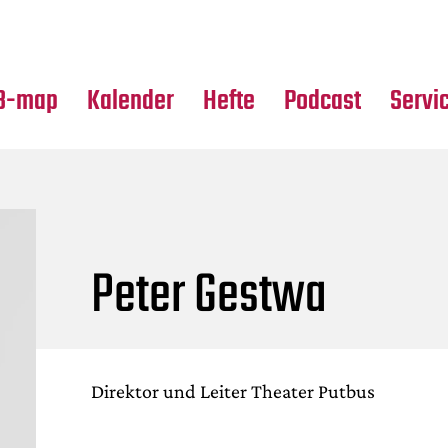
Premierensuche
Alle Hefte
Partne
Festival-Planer
Leseproben
Media
B-map
Kalender
Hefte
Podcast
Servi
Peter Gestwa
Direktor und Leiter Theater Putbus